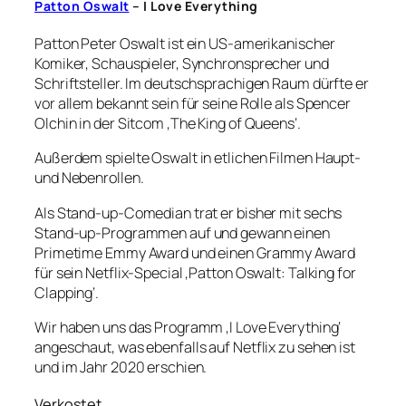
Patton Oswalt
– I Love Everything
Patton Peter Oswalt ist ein US-amerikanischer
Komiker, Schauspieler, Synchronsprecher und
Schriftsteller. Im deutschsprachigen Raum dürfte er
vor allem bekannt sein für seine Rolle als Spencer
Olchin in der Sitcom ‚The King of Queens‘.
Außerdem spielte Oswalt in etlichen Filmen Haupt-
und Nebenrollen.
Als Stand-up-Comedian trat er bisher mit sechs
Stand-up-Programmen auf und gewann einen
Primetime Emmy Award und einen Grammy Award
für sein Netflix-Special ‚Patton Oswalt: Talking for
Clapping‘.
Wir haben uns das Programm ‚I Love Everything‘
angeschaut, was ebenfalls auf Netflix zu sehen ist
und im Jahr 2020 erschien.
Verkostet