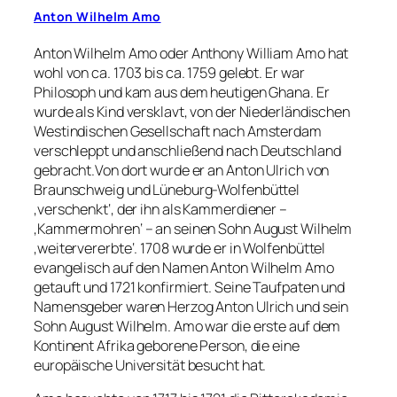
Anton Wilhelm Amo
Anton Wilhelm Amo oder Anthony William Amo hat
wohl von ca. 1703 bis ca. 1759 gelebt. Er war
Philosoph und kam aus dem heutigen Ghana. Er
wurde als Kind versklavt, von der Niederländischen
Westindischen Gesellschaft nach Amsterdam
verschleppt und anschließend nach Deutschland
gebracht.Von dort wurde er an Anton Ulrich von
Braunschweig und Lüneburg-Wolfenbüttel
‚verschenkt‘, der ihn als Kammerdiener –
‚Kammermohren‘ – an seinen Sohn August Wilhelm
‚weitervererbte‘. 1708 wurde er in Wolfenbüttel
evangelisch auf den Namen Anton Wilhelm Amo
getauft und 1721 konfirmiert. Seine Taufpaten und
Namensgeber waren Herzog Anton Ulrich und sein
Sohn August Wilhelm. Amo war die erste auf dem
Kontinent Afrika geborene Person, die eine
europäische Universität besucht hat.