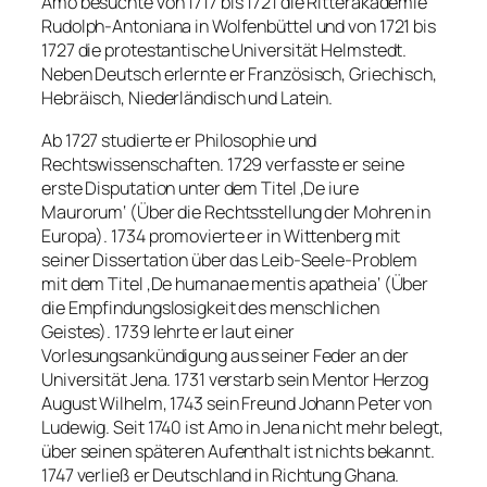
Amo besuchte von 1717 bis 1721 die Ritterakademie
Rudolph-Antoniana in Wolfenbüttel und von 1721 bis
1727 die protestantische Universität Helmstedt.
Neben Deutsch erlernte er Französisch, Griechisch,
Hebräisch, Niederländisch und Latein.
Ab 1727 studierte er Philosophie und
Rechtswissenschaften. 1729 verfasste er seine
erste Disputation unter dem Titel ‚De iure
Maurorum‘ (Über die Rechtsstellung der Mohren in
Europa). 1734 promovierte er in Wittenberg mit
seiner Dissertation über das Leib-Seele-Problem
mit dem Titel ‚De humanae mentis apatheia‘ (Über
die Empfindungslosigkeit des menschlichen
Geistes). 1739 lehrte er laut einer
Vorlesungsankündigung aus seiner Feder an der
Universität Jena. 1731 verstarb sein Mentor Herzog
August Wilhelm, 1743 sein Freund Johann Peter von
Ludewig. Seit 1740 ist Amo in Jena nicht mehr belegt,
über seinen späteren Aufenthalt ist nichts bekannt.
1747 verließ er Deutschland in Richtung Ghana.