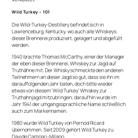
Wild Turkey – 101
Die Wild-Turkey-Destillery befindet sich in
Lawrenceburg, Kentucky, wo auch alle Whiskeys
dieser Brennerei produziert, gelagert und abgefüllt
werden.
1940 brachte Thomas McCarthy, einer der Manager
der eben dieser Brennerei, Whiskey zur Jagd auf
Truthähne mit. Der Whisky schmeckte den anderen
Teilnehmern an dieser Jagd so gut, dass sie ihn im
darauffolgenden Jahr baten, doch bitte wieder
etwas von diesem ‘Wild Turkey’ Whiskey zur
Truthahnjagd mitzubringen; daraufhin wurde im
Jahr 1941 der umgangssprachliche Name schließlich
auch zum Markennamen.
1980 wurde Wild Turkey von Pernod Ricard
übernommen. Seit 2009 gehört Wild Turkey zu
Davide Campari-Milano.