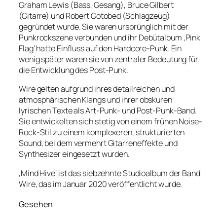
Graham Lewis (Bass, Gesang), Bruce Gilbert
(Gitarre) und Robert Gotobed (Schlagzeug)
gegründet wurde. Sie waren ursprünglich mit der
Punkrockszene verbunden und ihr Debütalbum ‚Pink
Flag‘ hatte Einfluss auf den Hardcore-Punk. Ein
wenig später waren sie von zentraler Bedeutung für
die Entwicklung des Post-Punk.
Wire gelten aufgrund ihres detailreichen und
atmosphärischen Klangs und ihrer obskuren
lyrischen Texte als Art-Punk- und Post-Punk-Band.
Sie entwickelten sich stetig von einem frühen Noise-
Rock-Stil zu einem komplexeren, strukturierten
Sound, bei dem vermehrt Gitarreneffekte und
Synthesizer eingesetzt wurden.
‚Mind Hive‘ ist das siebzehnte Studioalbum der Band
Wire, das im Januar 2020 veröffentlicht wurde.
Gesehen