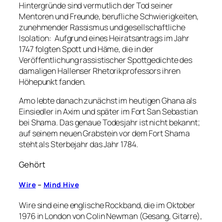
Hintergründe sind vermutlich der Tod seiner
Mentoren und Freunde, berufliche Schwierigkeiten,
zunehmender Rassismus und gesellschaftliche
Isolation: Aufgrund eines Heiratsantrags im Jahr
1747 folgten Spott und Häme, die in der
Veröffentlichung rassistischer Spottgedichte des
damaligen Hallenser Rhetorikprofessors ihren
Höhepunkt fanden.
Amo lebte danach zunächst im heutigen Ghana als
Einsiedler in Axim und später im Fort San Sebastian
bei Shama. Das genaue Todesjahr ist nicht bekannt;
auf seinem neuen Grabstein vor dem Fort Shama
steht als Sterbejahr das Jahr 1784.
Gehört
Wire
–
Mind Hive
Wire sind eine englische Rockband, die im Oktober
1976 in London von Colin Newman (Gesang, Gitarre),