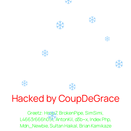
Hacked by CoupDeGrace
Greetz: Hmei7, BrokenPipe, SimSimi,
L4663r666h05t, AntonKil, d3b~x, Index Php,
Mdn_Newbie, Sultan Haikal, Brian Kamikaze