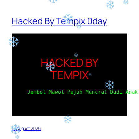
Hacked By Tempix 0day
HACKED BY
TEMPIX
Jembot Mawot Pejuh Muncrat Dadi Anak
5. August 2026