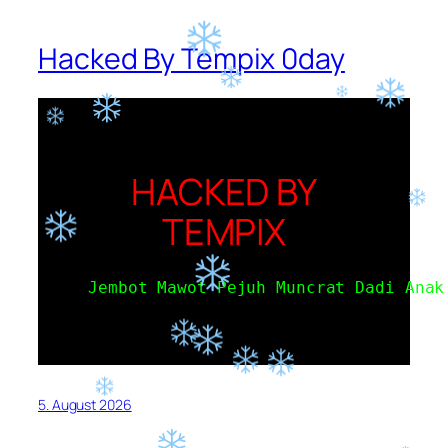
Hacked By Tempix 0day
HACKED BY
TEMPIX
Jembot Mawot Pejuh Muncrat Dadi Anak
5. August 2026