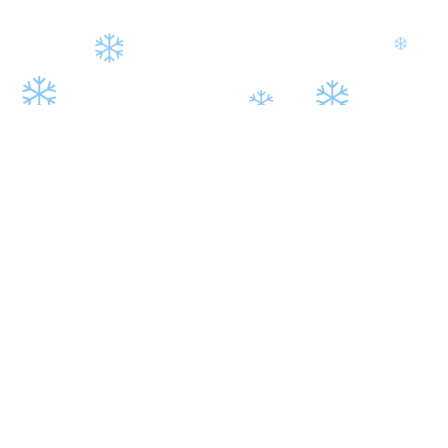
Hacked by CoupDeGrace