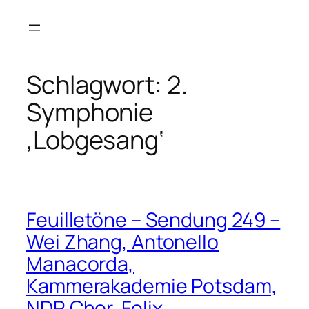
Zum
Inhalt
springen
Schlagwort:
2.
Symphonie
‚Lobgesang‘
Feuilletöne – Sendung 249 –
Wei Zhang, Antonello
Manacorda,
Kammerakademie Potsdam,
NDR Chor, Felix