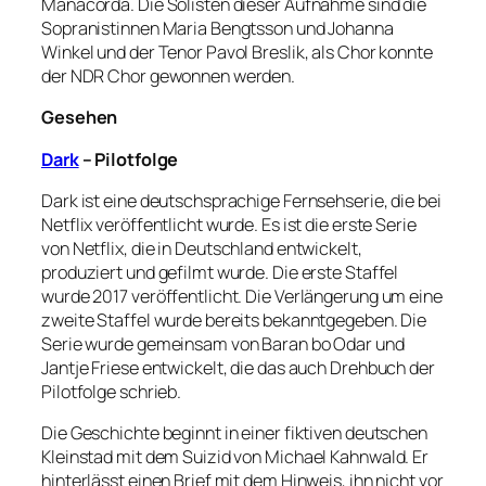
Manacorda. Die Solisten dieser Aufnahme sind die
Sopranistinnen Maria Bengtsson und Johanna
Winkel und der Tenor Pavol Breslik, als Chor konnte
der NDR Chor gewonnen werden.
Gesehen
Dark
– Pilotfolge
Dark ist eine deutschsprachige Fernsehserie, die bei
Netflix veröffentlicht wurde. Es ist die erste Serie
von Netflix, die in Deutschland entwickelt,
produziert und gefilmt wurde. Die erste Staffel
wurde 2017 veröffentlicht. Die Verlängerung um eine
zweite Staffel wurde bereits bekanntgegeben. Die
Serie wurde gemeinsam von Baran bo Odar und
Jantje Friese entwickelt, die das auch Drehbuch der
Pilotfolge schrieb.
Die Geschichte beginnt in einer fiktiven deutschen
Kleinstad mit dem Suizid von Michael Kahnwald. Er
hinterlässt einen Brief mit dem Hinweis, ihn nicht vor