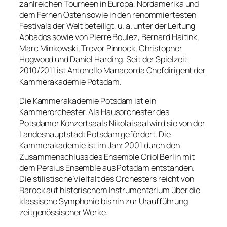
zahlreichen Tourneen in Europa, Nordamerika und
dem Fernen Osten sowie in den renommiertesten
Festivals der Welt beteiligt, u. a. unter der Leitung
Abbados sowie von Pierre Boulez, Bernard Haitink,
Marc Minkowski, Trevor Pinnock, Christopher
Hogwood und Daniel Harding. Seit der Spielzeit
2010/2011 ist Antonello Manacorda Chefdirigent der
Kammerakademie Potsdam.
Die Kammerakademie Potsdam ist ein
Kammerorchester. Als Hausorchester des
Potsdamer Konzertsaals Nikolaisaal wird sie von der
Landeshauptstadt Potsdam gefördert. Die
Kammerakademie ist im Jahr 2001 durch den
Zusammenschluss des Ensemble Oriol Berlin mit
dem Persius Ensemble aus Potsdam entstanden.
Die stilistische Vielfalt des Orchesters reicht von
Barock auf historischem Instrumentarium über die
klassische Symphonie bis hin zur Uraufführung
zeitgenössischer Werke.