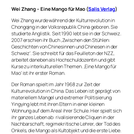
Wei Zhang – Eine Mango für Mao (
Salis Verlag
)
Wei Zhang wurde während der Kulturrevolution in
Chongqing in der Volksrepublik China geboren. Sie
studierte Anglistik. Seit 1990 lebt sie in der Schweiz.
2007 erschien ihr Buch ‚Zwischen den Stühlen:
Geschichten von Chinesinnen und Chinesen in der
Schweiz‘. Sie schreibt für das Feuilleton der NZZ,
arbeitet daneben als Hochschuldozentin und gibt
Kurse zu interkulturellen Themen. ‚Eine Mango für
Mao‘ ist ihr erster Roman.
Der Roman spielt im Jahr 1968 zur Zeit der
Kulturrevolution in China. Das Leben ist geprägt von
materiellem Mangel und extremer Politisierung.
Yingying lebt mit ihren Eltern in einer kleinen
Wohnung auf dem Areal ihrer Schule. Hier spielt sich
ihr ganzes Leben ab: rivalisierende Cliquen in der
Nachbarschaft, regimekritische Lehrer, der Tod des
Onkels, die Mango als Kultobjekt und die erste Liebe.