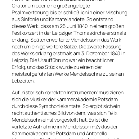
Oratorium oder eine großangelegte
Psalmvertonung, bis er schließlich in einer Mischung
aus Sinfonie und Kantate landete. So entstand
dieses Werk, dass am 25. Juni 1840 in einem großen
Festkonzert in der Leipziger Thomaskirche erstmals
erklang. Später erweiterte Mendelssohn das Werk
noch um einige weitere Sätze. Die zweite Fassung
des Werks erklang erstmals am 3. Dezember 1840 in
Leipzig. Die Uraufführung war ein beachtlicher
Erfolg, und das Stück wurde zu einem der
meistaufgeführten Werke Mendelssohns zu seinen
Lebzeiten.
Auf ‚historisch korrekten Instrumenten‘ musizieren
sich die Musiker der Kammerakademie Potsdam
durch diese Symphoniekantate. So ergibt sich ein
recht authentisches Bild von dem, was sich Felix
Mendelssohn einst vorgestellt hat. Es ist die
vorletzte Aufnahme im Mendelssohn-Zyklus der
Kammerakademnie Potsdam und Antonello