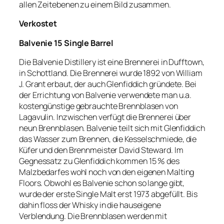
allen Zeitebenen zu einem Bild zusammen.
Verkostet
Balvenie 15 Single Barrel
Die Balvenie Distillery ist eine Brennerei in Dufftown,
in Schottland. Die Brennerei wurde 1892 von William
J. Grant erbaut, der auch Glenfiddich gründete. Bei
der Errichtung von Balvenie verwendete man u.a.
kostengünstige gebrauchte Brennblasen von
Lagavulin. Inzwischen verfügt die Brennerei über
neun Brennblasen. Balvenie teilt sich mit Glenfiddich
das Wasser zum Brennen, die Kesselschmiede, die
Küfer und den Brennmeister David Steward. Im
Gegnessatz zu Glenfiddich kommen 15 % des
Malzbedarfes wohl noch von den eigenen Malting
Floors. Obwohl es Balvenie schon so lange gibt,
wurde der erste Single Malt erst 1973 abgefüllt. Bis
dahin floss der Whisky in die hauseigene
Verblendung. Die Brennblasen werden mit