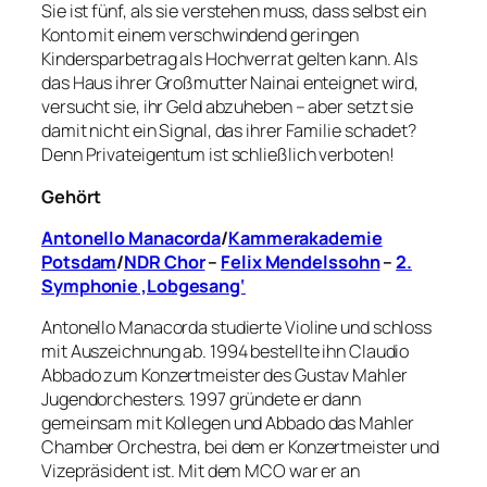
Sie ist fünf, als sie verstehen muss, dass selbst ein
Konto mit einem verschwindend geringen
Kindersparbetrag als Hochverrat gelten kann. Als
das Haus ihrer Großmutter Nainai enteignet wird,
versucht sie, ihr Geld abzuheben – aber setzt sie
damit nicht ein Signal, das ihrer Familie schadet?
Denn Privateigentum ist schließlich verboten!
Gehört
Antonello Manacorda
/
Kammerakademie
Potsdam
/
NDR Chor
–
Felix Mendelssohn
–
2.
Symphonie ‚Lobgesang‘
Antonello Manacorda studierte Violine und schloss
mit Auszeichnung ab. 1994 bestellte ihn Claudio
Abbado zum Konzertmeister des Gustav Mahler
Jugendorchesters. 1997 gründete er dann
gemeinsam mit Kollegen und Abbado das Mahler
Chamber Orchestra, bei dem er Konzertmeister und
Vizepräsident ist. Mit dem MCO war er an