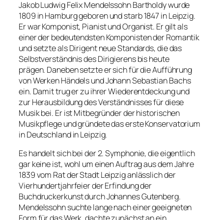
Jakob Ludwig Felix Mendelssohn Bartholdy wurde
1809 in Hamburg geboren und starb 1847 in Leipzig.
Er war Komponist, Pianist und Organist. Er gilt als
einer der bedeutendsten Komponisten der Romantik
und setzte als Dirigent neue Standards, die das
Selbstverständnis des Dirigierens bis heute
prägen. Daneben setzte er sich für die Aufführung
von Werken Händels und Johann Sebastian Bachs
ein. Damit trug er zu ihrer Wiederentdeckung und
zur Herausbildung des Verständnisses für diese
Musik bei. Er ist Mitbegründer der historischen
Musikpflege und gründete das erste Konservatorium
in Deutschland in Leipzig.
Es handelt sich bei der 2. Symphonie, die eigentlich
gar keine ist, wohl um einen Auftrag aus dem Jahre
1839 vom Rat der Stadt Leipzig anlässlich der
Vierhundertjahrfeier der Erfindung der
Buchdruckerkunst durch Johannes Gutenberg.
Mendelssohn suchte lange nach einer geeigneten
Form für das Werk, dachte zunächst an ein