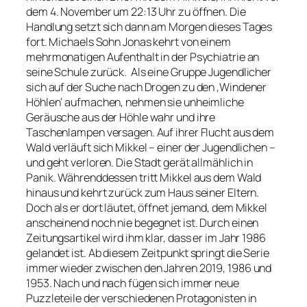
dem 4. November um 22:13 Uhr zu öffnen. Die
Handlung setzt sich dann am Morgen dieses Tages
fort. Michaels Sohn Jonas kehrt von einem
mehrmonatigen Aufenthalt in der Psychiatrie an
seine Schule zurück.
Als eine Gruppe Jugendlicher
sich auf der Suche nach Drogen zu den ‚Windener
Höhlen‘ aufmachen, nehmen sie unheimliche
Geräusche aus der Höhle wahr und ihre
Taschenlampen versagen. Auf ihrer Flucht aus dem
Wald verläuft sich Mikkel – einer der Jugendlichen –
und geht verloren. Die Stadt gerät allmählich in
Panik. Währenddessen tritt Mikkel aus dem Wald
hinaus und kehrt zurück zum Haus seiner Eltern.
Doch als er dort läutet, öffnet jemand, dem Mikkel
anscheinend noch nie begegnet ist. Durch einen
Zeitungsartikel wird ihm klar, dass er im Jahr 1986
gelandet ist. Ab diesem Zeitpunkt springt die Serie
immer wieder zwischen den Jahren 2019, 1986 und
1953. Nach und nach fügen sich immer neue
Puzzleteile der verschiedenen Protagonisten in