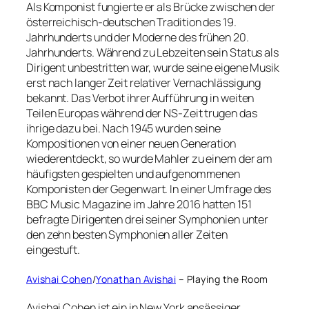
Als Komponist fungierte er als Brücke zwischen der
österreichisch-deutschen Tradition des 19.
Jahrhunderts und der Moderne des frühen 20.
Jahrhunderts. Während zu Lebzeiten sein Status als
Dirigent unbestritten war, wurde seine eigene Musik
erst nach langer Zeit relativer Vernachlässigung
bekannt. Das Verbot ihrer Aufführung in weiten
Teilen Europas während der NS-Zeit trugen das
ihrige dazu bei. Nach 1945 wurden seine
Kompositionen von einer neuen Generation
wiederentdeckt, so wurde Mahler zu einem der am
häufigsten gespielten und aufgenommenen
Komponisten der Gegenwart. In einer Umfrage des
BBC Music Magazine im Jahre 2016 hatten 151
befragte Dirigenten drei seiner Symphonien unter
den zehn besten Symphonien aller Zeiten
eingestuft.
Avishai Cohen
/
Yonathan Avishai
– Playing the Room
Avishai Cohen ist ein in New York ansässiger