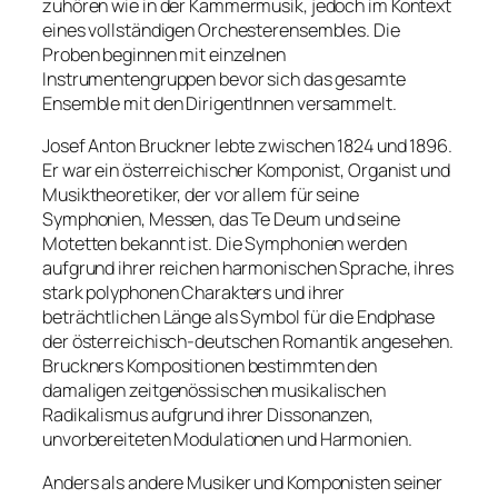
zuhören wie in der Kammermusik, jedoch im Kontext
eines vollständigen Orchesterensembles. Die
Proben beginnen mit einzelnen
Instrumentengruppen bevor sich das gesamte
Ensemble mit den DirigentInnen versammelt.
Josef Anton Bruckner lebte zwischen 1824 und 1896.
Er war ein österreichischer Komponist, Organist und
Musiktheoretiker, der vor allem für seine
Symphonien, Messen, das Te Deum und seine
Motetten bekannt ist. Die Symphonien werden
aufgrund ihrer reichen harmonischen Sprache, ihres
stark polyphonen Charakters und ihrer
beträchtlichen Länge als Symbol für die Endphase
der österreichisch-deutschen Romantik angesehen.
Bruckners Kompositionen bestimmten den
damaligen zeitgenössischen musikalischen
Radikalismus aufgrund ihrer Dissonanzen,
unvorbereiteten Modulationen und Harmonien.
Anders als andere Musiker und Komponisten seiner