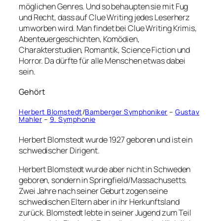
möglichen Genres. Und so behaupten sie mit Fug
und Recht, dass auf Clue Writing jedes Leserherz
umworben wird. Man findet bei Clue Writing Krimis,
Abenteuergeschichten, Komödien,
Charakterstudien, Romantik, Science Fiction und
Horror. Da dürfte für alle Menschen etwas dabei
sein.
Gehört
Herbert Blomstedt
/
Bamberger Symphoniker
–
Gustav
Mahler
–
9. Symphonie
Herbert Blomstedt wurde 1927 geboren und ist ein
schwedischer Dirigent.
Herbert Blomstedt wurde aber nicht in Schweden
geboren, sondern in Springfield/Massachusetts.
Zwei Jahre nach seiner Geburt zogen seine
schwedischen Eltern aber in ihr Herkunftsland
zurück. Blomstedt lebte in seiner Jugend zum Teil