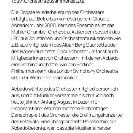
Youth Orchestra zusammensetzte.
Die jüngste Wiederbelebung des Orchesters
erfolgte auf Betreiben von eben jenem Claudio
Abbado im Jahr 2000. Kern des Ensembles ist das
Mahler Chamber Orchestra. Außerdem besteht das
LFO aus SolistInnen und OrchestermusikerInnen wie
z.B. aus Mitgliedern des Alban Berg Quartetts oder
des Hagen Quartetts. Das Orchester umfasst auch
MitgliederInnen von Orchestern, mit denen Abbado
eine Verbindung hatte, wie den Berliner
Philharmonikern, des London Symphony Orchestra
oder der Wiener Philharmoniker.
Abbado wählte jedes Orchestermitglied persönlich
aus, und die Musiker versammeln sich auch noch
heute jährlich Anfang August in Luzern für
insgesamt drei Wochen mit zehn Probentagen.
Danach spielt das Orchester die Eröffnungskonzerte
des Festivals. Eine übergeordnete Philosophie, die
Abbado betonte, war, dass die Musiker einander