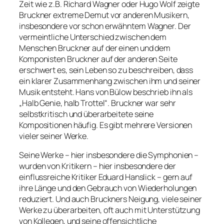
Zeit wie z.B. Richard Wagner oder Hugo Wolf zeigte
Bruckner extreme Demut vor anderen Musikern,
insbesondere vor schon erwähntem Wagner. Der
vermeintliche Unterschied zwischen dem
Menschen Bruckner auf der einen und dem
Komponisten Bruckner auf der anderen Seite
erschwert es, sein Leben so zu beschreiben, dass
ein klarer Zusammenhang zwischen ihm und seiner
Musik entsteht. Hans von Bülow beschrieb ihn als
„Halb Genie, halb Trottel“. Bruckner war sehr
selbstkritisch und überarbeitete seine
Kompositionen häufig. Es gibt mehrere Versionen
vieler seiner Werke.
Seine Werke – hier insbesondere die Symphonien –
wurden von Kritikern – hier insbesondere der
einflussreiche Kritiker Eduard Hanslick – gern auf
ihre Länge und den Gebrauch von Wiederholungen
reduziert. Und auch Bruckners Neigung, viele seiner
Werke zu überarbeiten, oft auch mit Unterstützung
von Kollegen, und seine offensichtliche