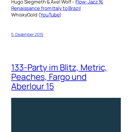
Hugo Siegmeth & Axel Wolf –
Flow: Jazz %
Renaissance from Italy to Brazil
WhiskyGold (
YouTube
)
5. Dezember 2015
133-Party im Blitz, Metric,
Peaches, Fargo und
Aberlour 15