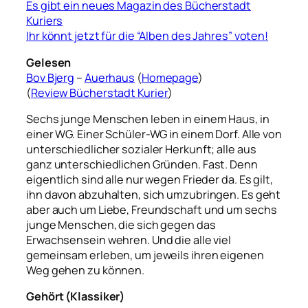
Es gibt ein neues Magazin des Bücherstadt
Kuriers
Ihr könnt jetzt für die “Alben des Jahres” voten!
Gelesen
Bov Bjerg
–
Auerhaus
(
Homepage
)
(
Review Bücherstadt Kurier
)
Sechs junge Menschen leben in einem Haus, in
einer WG. Einer Schüler-WG in einem Dorf. Alle von
unterschiedlicher sozialer Herkunft; alle aus
ganz unterschiedlichen Gründen. Fast. Denn
eigentlich sind alle nur wegen Frieder da. Es gilt,
ihn davon abzuhalten, sich umzubringen. Es geht
aber auch um Liebe, Freundschaft und um sechs
junge Menschen, die sich gegen das
Erwachsensein wehren. Und die alle viel
gemeinsam erleben, um jeweils ihren eigenen
Weg gehen zu können.
Gehört (Klassiker)