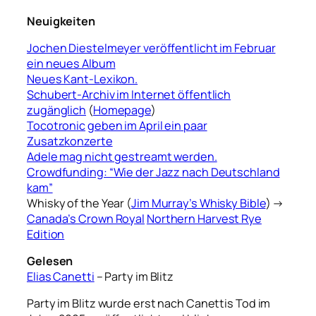
Neuigkeiten
Jochen Diestelmeyer veröffentlicht im Februar
ein neues Album
Neues Kant-Lexikon.
Schubert-Archiv im Internet öffentlich
zugänglich
(
Homepage
)
Tocotronic
geben im April ein paar
Zusatzkonzerte
Adele mag nicht gestreamt werden.
Crowdfunding: “Wie der Jazz nach Deutschland
kam”
Whisky of the Year (
Jim Murray’s Whisky Bible
) →
Canada’s Crown Royal
Northern Harvest Rye
Edition
Gelesen
Elias Canetti
– Party im Blitz
Party im Blitz wurde erst nach Canettis Tod im