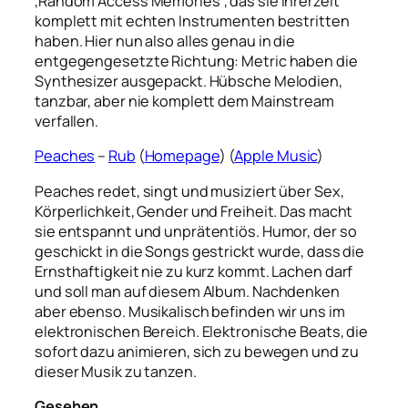
‚Random Access Memories‘, das sie ihrerzeit
komplett mit echten Instrumenten bestritten
haben. Hier nun also alles genau in die
entgegengesetzte Richtung: Metric haben die
Synthesizer ausgepackt. Hübsche Melodien,
tanzbar, aber nie komplett dem Mainstream
verfallen.
Peaches
–
Rub
(
Homepage
) (
Apple Music
)
Peaches redet, singt und musiziert über Sex,
Körperlichkeit, Gender und Freiheit. Das macht
sie entspannt und unprätentiös. Humor, der so
geschickt in die Songs gestrickt wurde, dass die
Ernsthaftigkeit nie zu kurz kommt. Lachen darf
und soll man auf diesem Album. Nachdenken
aber ebenso. Musikalisch befinden wir uns im
elektronischen Bereich. Elektronische Beats, die
sofort dazu animieren, sich zu bewegen und zu
dieser Musik zu tanzen.
Gesehen