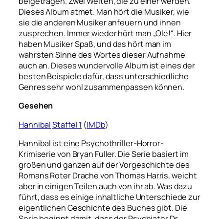
beigetragen. Zwei Welten, die zu einer werden.
Dieses Album atmet. Man hört die Musiker, wie
sie die anderen Musiker anfeuern und ihnen
zusprechen. Immer wieder hört man „Olé!“. Hier
haben Musiker Spaß, und das hört man im
wahrsten Sinne des Wortes dieser Aufnahme
auch an. Dieses wundervolle Album ist eines der
besten Beispiele dafür, dass unterschiedliche
Genres sehr wohl zusammenpassen können.
Gesehen
Hannibal
Staffel 1
(
IMDb
)
Hannibal ist eine Psychothriller-Horror-
Krimiserie von Bryan Fuller. Die Serie basiert im
großen und ganzen auf der Vorgeschichte des
Romans Roter Drache von Thomas Harris, weicht
aber in einigen Teilen auch von ihr ab. Was dazu
führt, dass es einige inhaltliche Unterschiede zur
eigentlichen Geschichte des Buches gibt. Die
Serie beginnt damit, dass der Psychiater Dr.