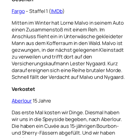
Fargo
– Staffel 1 (
IMDb
)
Mitten im Winter hat Lorne Malvo in seinem Auto
einen Zusammenstoß mit einem Reh. Im
Anschluss flieht ein in Unterwäsche gekleideter
Mann aus dem Kofferraum in den Wald. Malvo ist
gezwungen, in der nächst gelegenen Kleinstadt
zu verweilen und trifft dort auf den
Versicherungskaufmann Lester Nygaard. Kurz
darauf ereignen sich eine Reihe brutaler Morde.
Schnell fällt der Verdacht auf Malvo und Nygaard.
Verkostet
Aberlour
15 Jahre
Das erste Mal kosten wir Dinge. Diesmal haben
wir uns in die Speyside begeben, nach Aberlour.
Die haben ein
Cuvée aus 15-jährigen Bourbon-
und Sherry-Fässern abgefüllt. Und wir haben