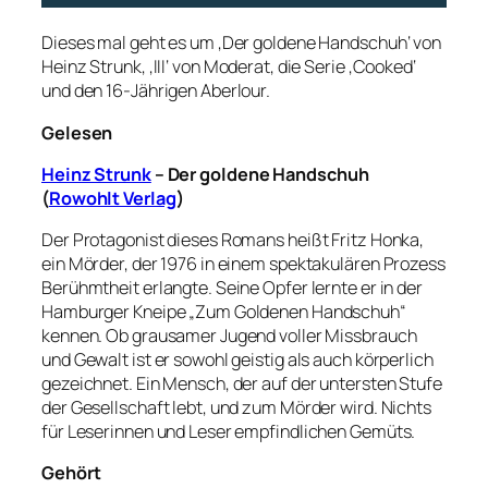
Dieses mal geht es um ‚Der goldene Handschuh‘ von
Heinz Strunk, ‚III‘ von Moderat, die Serie ‚Cooked‘
und den 16-Jährigen Aberlour.
Gelesen
Heinz Strunk
– Der goldene Handschuh
(
Rowohlt Verlag
)
Der Protagonist dieses Romans heißt Fritz Honka,
ein Mörder, der 1976 in einem spektakulären Prozess
Berühmtheit erlangte. Seine Opfer lernte er in der
Hamburger Kneipe „Zum Goldenen Handschuh“
kennen. Ob grausamer Jugend voller Missbrauch
und Gewalt ist er sowohl geistig als auch körperlich
gezeichnet. Ein Mensch, der auf der untersten Stufe
der Gesellschaft lebt, und zum Mörder wird. Nichts
für Leserinnen und Leser empfindlichen Gemüts.
Gehört