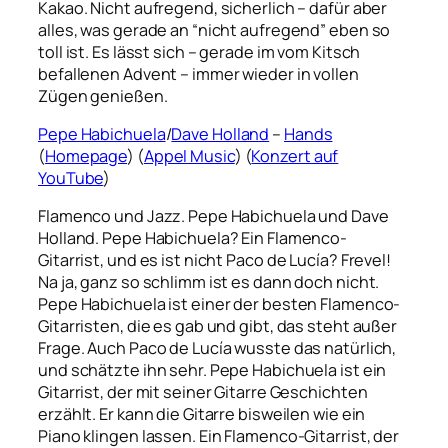
Kakao. Nicht aufregend, sicherlich – dafür aber
alles, was gerade an “nicht aufregend” eben so
toll ist. Es lässt sich – gerade im vom Kitsch
befallenen Advent – immer wieder in vollen
Zügen genießen.
Pepe Habichuela
/
Dave Holland
–
Hands
(
Homepage
)
(
Appel Music
) (
Konzert auf
YouTube
)
Flamenco und Jazz. Pepe Habichuela und Dave
Holland. Pepe Habichuela? Ein Flamenco-
Gitarrist, und es ist nicht Paco de Lucía? Frevel!
Na ja, ganz so schlimm ist es dann doch nicht.
Pepe Habichuela ist einer der besten Flamenco-
Gitarristen, die es gab und gibt, das steht außer
Frage. Auch Paco de Lucía wusste das natürlich,
und schätzte ihn sehr. Pepe Habichuela ist ein
Gitarrist, der mit seiner Gitarre Geschichten
erzählt. Er kann die Gitarre bisweilen wie ein
Piano klingen lassen. Ein Flamenco-Gitarrist, der