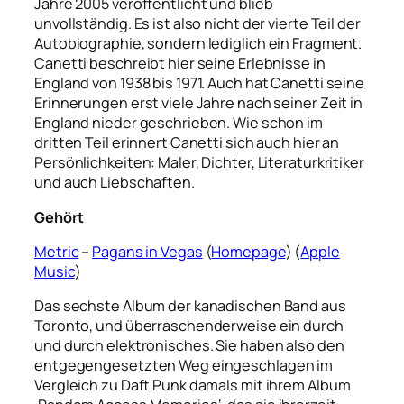
Jahre 2005 veröffentlicht und blieb
unvollständig. Es ist also nicht der vierte Teil der
Autobiographie, sondern lediglich ein Fragment.
Canetti beschreibt hier seine Erlebnisse in
England von 1938 bis 1971. Auch hat Canetti seine
Erinnerungen erst viele Jahre nach seiner Zeit in
England nieder geschrieben. Wie schon im
dritten Teil erinnert Canetti sich auch hier an
Persönlichkeiten: Maler, Dichter, Literaturkritiker
und auch Liebschaften.
Gehört
Metric
–
Pagans in Vegas
(
Homepage
) (
Apple
Music
)
Das sechste Album der kanadischen Band aus
Toronto, und überraschenderweise ein durch
und durch elektronisches. Sie haben also den
entgegengesetzten Weg eingeschlagen im
Vergleich zu Daft Punk damals mit ihrem Album