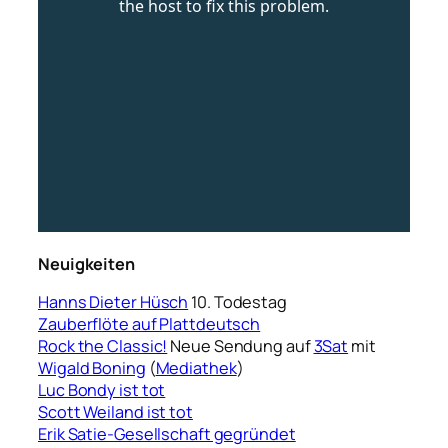
Neuigkeiten
Hanns Dieter Hüsch
10. Todestag
Zauberflöte auf Plattdeutsch
Rock the Classic!
Neue Sendung auf
3Sat
mit
Wigald Boning
(
Mediathek
)
Luc Bondy ist tot
Scott Weiland ist tot
Erik Satie-Gesellschaft gegründet