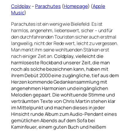
Coldplay
–
Parachutes
(
Homepage
) (
Apple
Music
)
Parachutes ist ein wenig wie Bielefeld: Es ist
harmlos, angenehm, liebenswert, sicher – und für
den durchfahrenden Touristen sicher auch erstmal
langweilig, nicht der Rede wert, leicht zu vergessen.
Man merkt ihm seine wohltuenden Stärken erst
nach einiger Zeit an.
Coldplay, vielleicht die
harmloseste Rockband unserer Zeit, die man
noch als solche bezeichnen kann, haben mit
ihrem Debüt 2000 eine zugängliche, tief aus dem
Herzen kommende Gedankensammlung mit
angenehmen Harmonien und eingänglichen
Melodien gepaart. Die wohltuende Stimme und
verträumten Texte von Chris Martin stehen klar
im Mittelpunkt und machen dieses in jeder
Hinsicht runde Album zum Audio-Pendant eines
gemütlichen Abends auf dem Sofa bei
Kaminfeuer, einem guten Buch und heißem