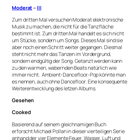
Moderat
–
III
Zum dritten Mal versuchen Moderat elektronische
Musik zu machen, die nicht für die Tanzfläche
bestimmt ist. Zum dritten Mal handelt es sich nicht
um Stücke, sondern um Songs. Dieses Mal sind sie
aber noch einen Schritt weiter gegangen. Diesmal
steht nicht mehr das Tanzen im Vordergrund,
sondern endgültig der Song. Getanzt werden kann
zu den warmen, wabernden Beats natürlich wie
immer nicht. Ambient-Dancefloor-Pop könnte man
es nennen, auch ohne Dancefloor. Eine konsequente
Weiterentwicklung des letzen Albums.
Gesehen
Cooked
Basierend auf seinem gleichnamigen Buch
erforscht Michael Pollan in dieser vierteiligen Serie
anhand der vier Elemente Feuer, Wasser, Luft und