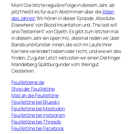
Moin! Die letzte reguläre Folge in diesem Jahr, ab
jetzt heißt es für euch Abstimmen über die
Alben
des Jahres!
Wir hören in dieser Episode ‚Absolute
Elsewhere‘ von Blood Incantation und ‚The last will
and Testament‘ von Opeth. Es gibt zum letzten mal
in diesem Jahr ein open mic, diesmal reden wir über
Bands und Künster:innen, die sich im Laufe ihrer
Karriere verändert haben oder nicht, und wie wir das
finden. Zu guter Letzt verkosten wir einen Dertinger
Mandelberg Spätburgunder vom Weingut
Oesterlein.
Feuilletoene.de
Shop der Feuilletöne
Mail an die Feuilletöne
Feuilletöne bei Bluesky
Feuilletöne bei Mastodon
Feuilletöne bei Instagram
Feuilletöne bei Threads
Feuilletöne bei Facebook