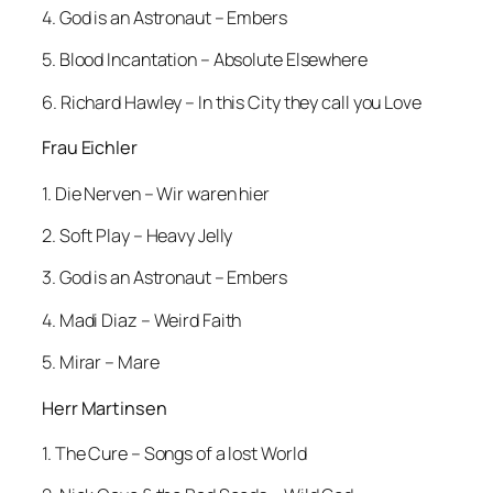
4. God is an Astronaut – Embers
5. Blood Incantation – Absolute Elsewhere
6. Richard Hawley – In this City they call you Love
Frau Eichler
1. Die Nerven – Wir waren hier
2. Soft Play – Heavy Jelly
3. God is an Astronaut – Embers
4. Madi Diaz – Weird Faith
5. Mirar – Mare
Herr Martinsen
1. The Cure – Songs of a lost World