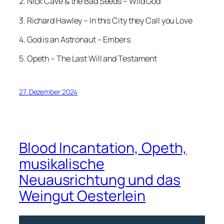
2. Nick Cave & the Bad Seeds – Wild God
3. Richard Hawley – In this City they Call you Love
4. God is an Astronaut – Embers
5. Opeth – The Last Will and Testament
27. Dezember 2024
Blood Incantation, Opeth,
musikalische
Neuausrichtung und das
Weingut Oesterlein