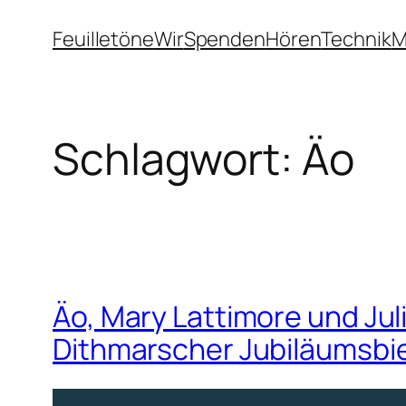
Zum
Feuilletöne
Wir
Spenden
Hören
Technik
M
Inhalt
springen
Schlagwort:
Äo
Äo, Mary Lattimore und Ju
Dithmarscher Jubiläumsbie