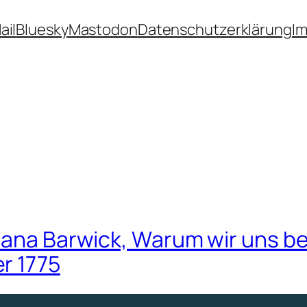
ail
Bluesky
Mastodon
Datenschutzerklärung
I
liana Barwick, Warum wir uns b
r 1775