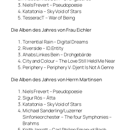
Niels Frevert – Pseudopoesie
Katatonia – Sky Void of Stars
TesseracT – War of Being
Die Alben des Jahres von Frau Eichler
Torrential Rain – Digital Dreams
Riverside – ID.Entity
Ahabs Linkes Bein – Drohgebärde
City and Colour – The Love Still Held Me Near
Periphery – Periphery V: Djent Is Not A Genre
Die Alben des Jahres von Herrn Martinsen
Niels Frevert – Pseudopoesie
Sigur Rós – Átta
Katatonia – Sky Void of Stars
Michael Sanderling/Luzerner
Sinfonieorchester – The four Symphonies –
Brahms
Keith Jarrett – Carl Philipp Emanuel Bach