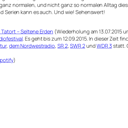
ganz normalen, und nicht ganz so normalen Alltag die
und Serien kann es auch. Und wie! Sehenswert!
 Tatort – Seltene Erden
(Wiederholung am 13.07.2015 u
iofestival
. Es geht bis zum 12.09.2015. In dieser Zeit fi
tur
,
dem Nordwestradio
,
SR 2
,
SWR 2
und
WDR 3
statt.
potify
)