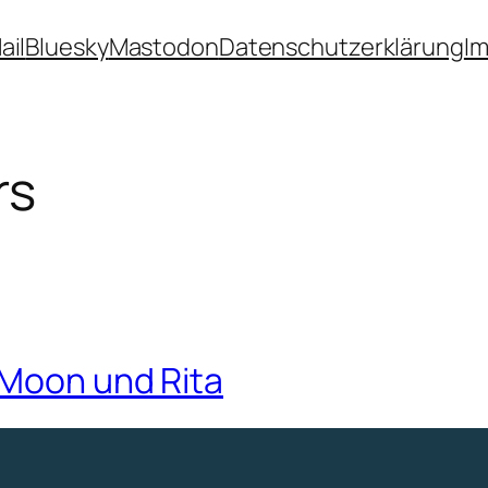
ail
Bluesky
Mastodon
Datenschutzerklärung
I
rs
 Moon und Rita