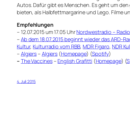
Autos. Dafür gibt es Menschen. Es geht um den 
bieten, als Halbfettmargarine und Lego. Filme 
Empfehlungen
– 12.07.2015 um 17.05 Uhr
Nordwestradio – Radio
–
Ab dem 18.07.2015 beginnt wieder das ARD-Rad
Kultur
,
Kulturradio vom RBB
,
MDR Figaro
,
NDR Kul
–
Algiers
–
Algiers
(
Homepage
) (
Spotify
)
–
The Vaccines
–
English Grafitti
(
Homepage
) (
S
4. Juli 2015