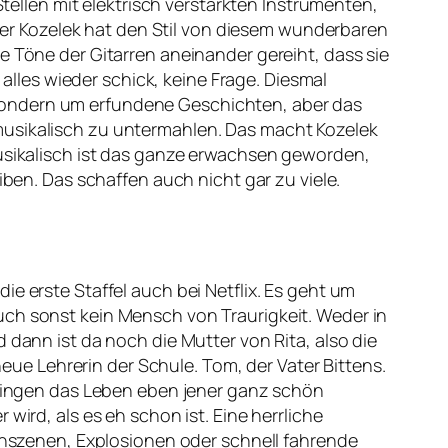
Stellen mit elektrisch verstärkten Instrumenten,
 Aber Kozelek hat den Stil von diesem wunderbaren
e Töne der Gitarren aneinander gereiht, dass sie
 alles wieder schick, keine Frage. Diesmal
sondern um erfundene Geschichten, aber das
musikalisch zu untermahlen. Das macht Kozelek
Musikalisch ist das ganze erwachsen geworden,
iben. Das schaffen auch nicht gar zu viele.
 die erste Staffel auch bei Netflix. Es geht um
uch sonst kein Mensch von Traurigkeit. Weder in
 dann ist da noch die Mutter von Rita, also die
neue Lehrerin der Schule. Tom, der Vater Bittens.
 bringen das Leben eben jener ganz schön
wird, als es eh schon ist. Eine herrliche
ionszenen, Explosionen oder schnell fahrende