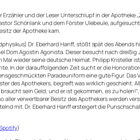
rzähler und der Leser Unterschlupf in der Apotheke „Zum
astor Schönlank und dem Förster Ulebeule, aufgesucht.
Besitz der Apotheke kam.
ndphysikus) Dr. Eberhard Hanff, stößt spät des Abends h
onel Dom Agostin Agonista. Dieser besucht nach dreißig 
l wieder seine deutsche Heimat. Philipp Kristeller ist
 In der darauffolgenden Zeit sucht er die Honoratior
densgeschmückten Paradeuniform eine gute Figur. Das V
ester des Apothekers, begreift was wirklich geschieht. 
Er braucht sein Geld, und er ist gekommen, es zu holen!“,
 aller verwertbarer Besitz des Apothekers werden verst
lnd mit. Dr. Eberhard Hanff ersteigert die Punschschal
Spotify
)