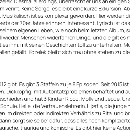
zelek. Diesmal allerdings, überrascht er uns an einigen 
m verirrt. Keine Sorge, es bleibt eine kurze Exkursion.
. Musikalisch ist es komplexer geworden. Hier werden di
rts der 70er Jahre erinnern. Interessant. Lyrisch ist das
 seinem eigenen Leben, wie noch beim letzten Album, 
 wieder. Menschen widerfahren Dinge, und die gilt es 
t es ihm, mit seinen Geschichten toll zu unterhalten. 
len gefällt. Kozelek bleibt sich treu ohne stehen zu ble
12 gibt. Es gibt 3 Staffeln zu je 8 Episoden. Seit 2015 ist
en. Dickköpfig, mit Autoritätsproblemen behaftet und a
eschieden und hat 3 Kinder: Ricco, Molly und Jeppe. Und
chule. Helle, die Vertrauenslehrerin. Hjørfis, die junge 
en im direkten oder indirekten Verhältnis zu Rita, und
n sorgt sie selber dafür, dass alles noch komplizierter 
ragische, traurige und komische. Es gibt hier keine Act