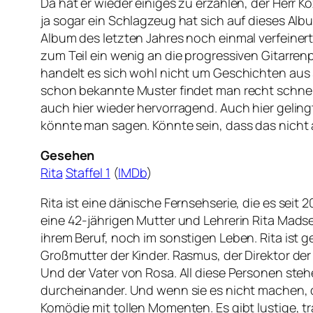
Da hat er wieder einiges zu erzählen, der Herr Ko
ja sogar ein Schlagzeug hat sich auf dieses Albu
Album des letzten Jahres noch einmal verfeinert
zum Teil ein wenig an die progressiven Gitarrenpa
handelt es sich wohl nicht um Geschichten aus
schon bekannte Muster findet man recht schnell
auch hier wieder hervorragend. Auch hier geling
könnte man sagen. Könnte sein, dass das nicht al
Gesehen
Rita
Staffel 1
(
IMDb
)
Rita ist eine dänische Fernsehserie, die es seit 20
eine 42-jährigen Mutter und Lehrerin Rita Mads
ihrem Beruf, noch im sonstigen Leben. Rita ist g
Großmutter der Kinder. Rasmus, der Direktor der S
Und der Vater von Rosa. All diese Personen steh
durcheinander. Und wenn sie es nicht machen, dan
Komödie mit tollen Momenten. Es gibt lustige, t