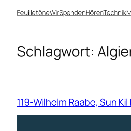
Zum
Feuilletöne
Wir
Spenden
Hören
Technik
M
Inhalt
springen
Schlagwort:
Algie
119-Wilhelm Raabe, Sun Kil