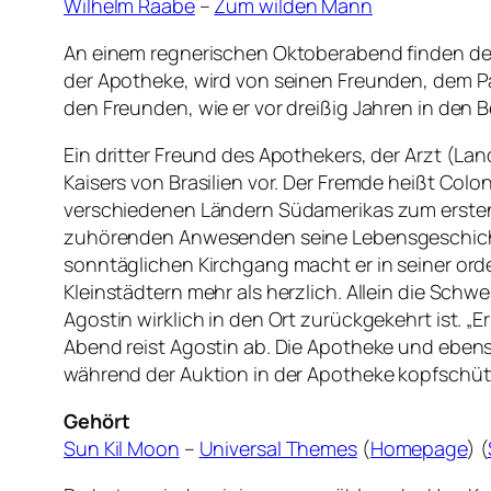
Wilhelm Raabe
–
Zum wilden Mann
An einem regnerischen Oktoberabend finden der E
der Apotheke, wird von seinen Freunden, dem P
den Freunden, wie er vor dreißig Jahren in den 
Ein dritter Freund des Apothekers, der Arzt (La
Kaisers von Brasilien vor. Der Fremde heißt Col
verschiedenen Ländern Südamerikas zum ersten Ma
zuhörenden Anwesenden seine Lebensgeschichte.
sonntäglichen Kirchgang macht er in seiner or
Kleinstädtern mehr als herzlich. Allein die Schw
Agostin wirklich in den Ort zurückgekehrt ist. „
Abend reist Agostin ab. Die Apotheke und ebenso
während der Auktion in der Apotheke kopfschütte
Gehört
Sun Kil Moon
–
Universal Themes
(
Homepage
) (