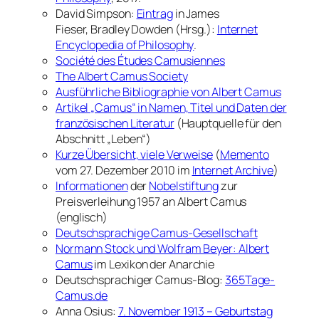
David Simpson:
Eintrag
in James
Fieser, Bradley Dowden (Hrsg.):
Internet
Encyclopedia of Philosophy
.
Société des Études Camusiennes
The Albert Camus Society
Ausführliche Bibliographie von Albert Camus
Artikel „Camus“ in
Namen, Titel und Daten der
französischen Literatur
(Hauptquelle für den
Abschnitt „Leben“)
Kurze Übersicht, viele Verweise
(
Memento
vom 27. Dezember 2010 im
Internet Archive
)
Informationen
der
Nobelstiftung
zur
Preisverleihung 1957 an Albert Camus
(englisch)
Deutschsprachige Camus-Gesellschaft
Normann Stock und Wolfram Beyer:
Albert
Camus
im
Lexikon der Anarchie
Deutschsprachiger Camus-Blog:
365Tage-
Camus.de
Anna Osius:
7. November 1913 – Geburtstag