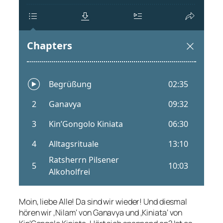
Moin, liebe Alle! Da sind wir wieder! Und diesmal
hören wir ‚Nilam‘ von Ganavya und ‚Kiniata‘ von