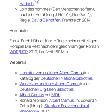
[41]
Hädrich
Loin des hommes
(
Den Menschen so fern
),
nach der Erzählung „L’Hôte“ („Der Gast“),
Regie:
David Oelhoffen
, Frankreich 2014
Hörspiele
Frank-Erich Hübner führte Regie beim dreiteiligen
Hörspiel
Die Pest
nach dem gleichnamigen Roman,
WDR
/
NDR
2010, Laufzeit 150 Min.
Weblinks
Literatur von und über Albert Camus
im
Katalog der
Deutschen Nationalbibliothek
Werke von und über Albert Camus
in der
Deutschen Digitalen Bibliothek
Albert Camus
bei
IMDb
Ronald Aronson:
Albert Camus.
In: Edward N.
Zalta (Hrsg.):
Stanford Encyclopedia of
Philosophy
, 2017.