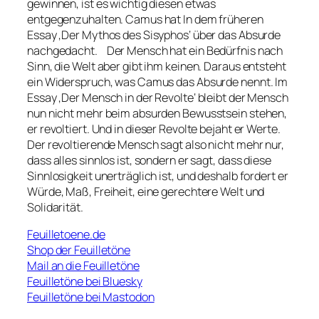
gewinnen, ist es wichtig diesen etwas
entgegenzuhalten. Camus hat In dem früheren
Essay ‚Der Mythos des Sisyphos‘ über das Absurde
nachgedacht. Der Mensch hat ein Bedürfnis nach
Sinn, die Welt aber gibt ihm keinen. Daraus entsteht
ein Widerspruch, was Camus das Absurde nennt. Im
Essay ‚Der Mensch in der Revolte‘ bleibt der Mensch
nun nicht mehr beim absurden Bewusstsein stehen,
er revoltiert. Und in dieser Revolte bejaht er Werte.
Der revoltierende Mensch sagt also nicht mehr nur,
dass alles sinnlos ist, sondern er sagt, dass diese
Sinnlosigkeit unerträglich ist, und deshalb fordert er
Würde, Maß, Freiheit, eine gerechtere Welt und
Solidarität.
Feuilletoene.de
Shop der Feuilletöne
Mail an die Feuilletöne
Feuilletöne bei Bluesky
Feuilletöne bei Mastodon