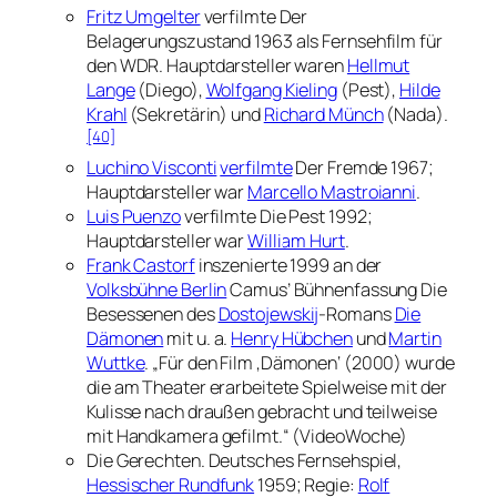
Fritz Umgelter
verfilmte
Der
Belagerungszustand
1963 als Fernsehfilm für
den WDR. Hauptdarsteller waren
Hellmut
Lange
(Diego),
Wolfgang Kieling
(Pest),
Hilde
Krahl
(Sekretärin) und
Richard Münch
(Nada).
[40]
Luchino Visconti
verfilmte
Der Fremde
1967;
Hauptdarsteller war
Marcello Mastroianni
.
Luis Puenzo
verfilmte
Die Pest
1992;
Hauptdarsteller war
William Hurt
.
Frank Castorf
inszenierte 1999 an der
Volksbühne Berlin
Camus’ Bühnenfassung
Die
Besessenen
des
Dostojewskij
-Romans
Die
Dämonen
mit u. a.
Henry Hübchen
und
Martin
Wuttke
. „Für den Film ‚Dämonen‘ (2000) wurde
die am Theater erarbeitete Spielweise mit der
Kulisse nach draußen gebracht und teilweise
mit Handkamera gefilmt.“ (
VideoWoche
)
Die Gerechten
. Deutsches Fernsehspiel,
Hessischer Rundfunk
1959; Regie:
Rolf