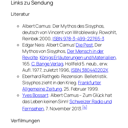
Links zu Sendung
Literatur
Albert Camus:
Der Mythos des Sisyphos
,
deutsch von Vincent von Wroblewsky. Rowohlt,
Reinbek 2000,
ISBN 978-3-499-22765-3
Edgar Neis:
Albert Camus’
Die Pest
, Der
Mythos von Sisyphos,
Der Mensch in der
Revolte
.
Königs Erläuterungen und Materialien
,
165.
C. Bange Verlag
, Hollfeld 5. neub., erw.
Aufl. 1977, zuletzt 1996,
ISBN 380440202X
Eberhard Rathgeb:
Rezension: Belletristik.
Sisyphos zieht in den Krieg.
Frankfurter
Allgemeine Zeitung
, 25. Februar 1999.
Yves Bossart
:
Albert Camus – Zum Glück hat
das Leben keinen Sinn!
Schweizer Radio und
[4]
Fernsehen
, 7. November 2013.
Verfilmungen