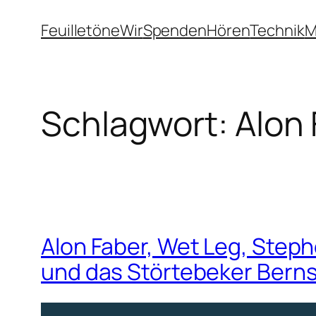
Zum
Feuilletöne
Wir
Spenden
Hören
Technik
M
Inhalt
springen
Schlagwort:
Alon 
Alon Faber, Wet Leg, Steph
und das Störtebeker Berns