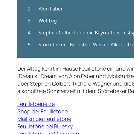
Der Alltag kehrt im Hause Feuilletöne ein und w
‚Dreams I Dream‘ von Alon Faber und ‚Moisturiz
über Stephen Colbert, Richard Wagner und die 
alkoholfreie Sommerzeit mit dem Störtebeker Be
Feuilletoene.de
Shop der Feuilletöne
Mail an die Feuilletöne
Feuilletöne bei Bluesky
Feuilletöne bei Mastodon