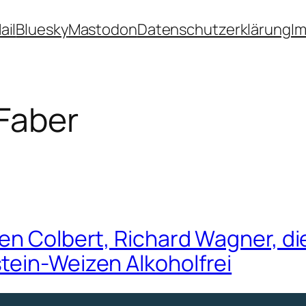
ail
Bluesky
Mastodon
Datenschutzerklärung
I
Faber
en Colbert, Richard Wagner, di
tein-Weizen Alkoholfrei