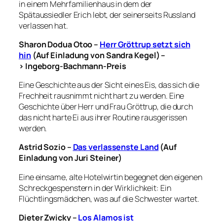
in einem Mehrfamilienhaus in dem der
Spätaussiedler Erich lebt, der seinerseits Russland
verlassen hat.
Sharon Dodua Otoo –
Herr Gröttrup setzt sich
hin
(Auf Einladung von Sandra Kegel) –
> Ingeborg-Bachmann-Preis
Eine Geschichte aus der Sicht eines Eis, das sich die
Frechheit rausnimmt nicht hart zu werden. Eine
Geschichte über Herr und Frau Gröttrup, die durch
das nicht harte Ei aus ihrer Routine rausgerissen
werden.
Astrid Sozio –
Das verlassenste Land
(Auf
Einladung von Juri Steiner)
Eine einsame, alte Hotelwirtin begegnet den eigenen
Schreckgespenstern in der Wirklichkeit: Ein
Flüchtlingsmädchen, was auf die Schwester wartet.
Dieter Zwicky –
Los Alamos ist