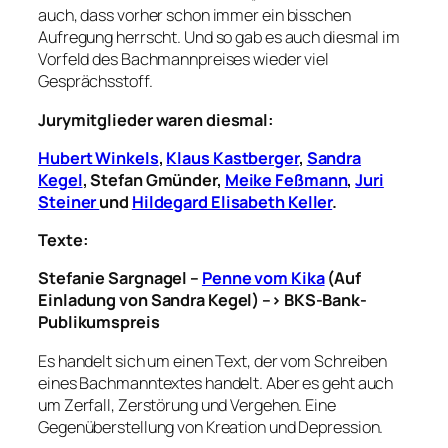
auch, dass vorher schon immer ein bisschen
Aufregung herrscht. Und so gab es auch diesmal im
Vorfeld des Bachmannpreises wieder viel
Gesprächsstoff.
Jurymitglieder waren diesmal:
Hubert Winkels
,
Klaus Kastberger
,
Sandra
Kegel
,
Stefan Gmünder,
Meike Feßmann
,
Juri
Steiner
und
Hildegard Elisabeth Keller
.
Texte:
Stefanie Sargnagel –
Penne vom Kika
(Auf
Einladung von Sandra Kegel) –> BKS-Bank-
Publikumspreis
Es handelt sich um einen Text, der vom Schreiben
eines Bachmanntextes handelt. Aber es geht auch
um Zerfall, Zerstörung und Vergehen. Eine
Gegenüberstellung von Kreation und Depression.