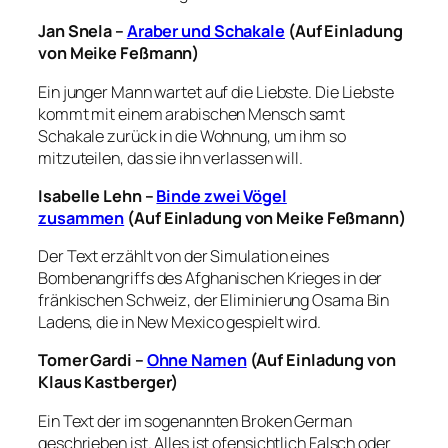
Jan Snela –
Araber und Schakale
(Auf Einladung
von Meike Feßmann)
Ein junger Mann wartet auf die Liebste. Die Liebste
kommt mit einem arabischen Mensch samt
Schakale zurück in die Wohnung, um ihm so
mitzuteilen, das sie ihn verlassen will.
Isabelle Lehn –
Binde zwei Vögel
zusammen
(Auf Einladung von Meike Feßmann)
Der Text erzählt von der Simulation eines
Bombenangriffs des Afghanischen Krieges in der
fränkischen Schweiz, der Eliminierung Osama Bin
Ladens, die in New Mexico gespielt wird.
Tomer Gardi –
Ohne Namen
(Auf Einladung von
Klaus Kastberger)
Ein Text der im sogenannten Broken German
geschrieben ist. Alles ist ofensichtlich Falsch oder