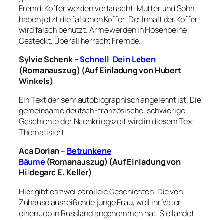
Fremd. Koffer werden vertauscht. Mutter und Sohn
haben jetzt die falschen Koffer. Der Inhalt der Koffer
wird falsch benutzt. Arme werden in Hosenbeine
Gesteckt. Überall herrscht Fremde.
Sylvie Schenk –
Schnell, Dein Leben
(Romanauszug) (Auf Einladung von Hubert
Winkels)
Ein Text der sehr autobiographisch angelehnt ist. Die
gemeinsame deutsch-französische, schwierige
Geschichte der Nachkriegszeit wird in diesem Text
Thematisiert.
Ada Dorian –
Betrunkene
Bäume
(Romanauszug) (Auf Einladung von
Hildegard E. Keller)
Hier gibt es zwei parallele Geschichten. Die von
Zuhause ausreißende junge Frau, weil ihr Vater
einen Job in Russland angenommen hat. Sie landet