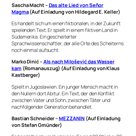
Sascha Macht –
Das alte Lied von Señor
Magma
(Auf Einladung von Hildegard E. Keller)
Es handelt sich um einen fiktionalen, in der Zukunft
spielenden Text. Er spielt in einem fiktiven Land in
Südamerika. Ein gescheiterter
Sprachwissenschaftler, der alle Orte des Scheiterns
noch einmal aufsucht.
Marko Dinić –
Als nach Milošević das Wasser
kam
(Romanauszug) (Auf Einladung von Klaus
Kastberger)
Spielt in Jugoslawien. Ein junger Mensch macht in
den Nullern dort Abitur. Ein Text, der den Konflikt
zwischen Vater und Sohn, zwischen Täter und
nachfolgender Generation behandlet.
Bastian Schneider –
MEZZANIN
(Auf Einladung
von Stefan Gmünder)