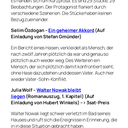
Es handelt sich um Kurzprosa. Es sind 29 Stücke, 29
Beobachtungen. Der Protagonist flaniert durch
verschiedene Szenerien. Die Stücke haben keinen
Bezug zueinander.
Selim Özdogan –
Ein geheimer Akkord
(Auf
Einladung von Stefan Gmünder)
Ein Bericht eines Hasen, verkleidet als Mensch, der
nach zwölf Jahren plötzlich da war und genau so
plötzlich auch wieder weg. Des Weiteren ein
Mensch, der sich plötzlich damit konfrontiert sieht,
ohne Hase dazustehen und dessen Vater. Auch hier
wieder Vater-Sohn-Konflikt.
Julia Wolf –
Walter Nowak bleibt
liegen
(Romanauszug, 1. Kapitel) (Auf
Einladung von Hubert Winkels) –> 3sat-Preis
Walter Nowak liegt schwer verletzt im Bad seines
Hauses und ruft sich die Ereignisse in Erinnerung, die
in in diese Situation gebracht haben.