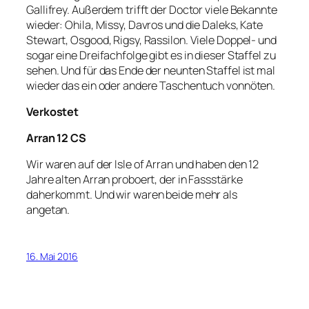
Gallifrey. Außerdem trifft der Doctor viele Bekannte
wieder: Ohila, Missy, Davros und die Daleks, Kate
Stewart, Osgood, Rigsy, Rassilon. Viele Doppel- und
sogar eine Dreifachfolge gibt es in dieser Staffel zu
sehen. Und für das Ende der neunten Staffel ist mal
wieder das ein oder andere Taschentuch vonnöten.
Verkostet
Arran 12 CS
Wir waren auf der Isle of Arran und haben den 12
Jahre alten Arran proboert, der in Fassstärke
daherkommt. Und wir waren beide mehr als
angetan.
16. Mai 2016