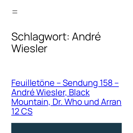
Zum
Inhalt
springen
Schlagwort:
André
Wiesler
Feuilletöne – Sendung 158 –
André Wiesler, Black
Mountain, Dr. Who und Arran
12 CS