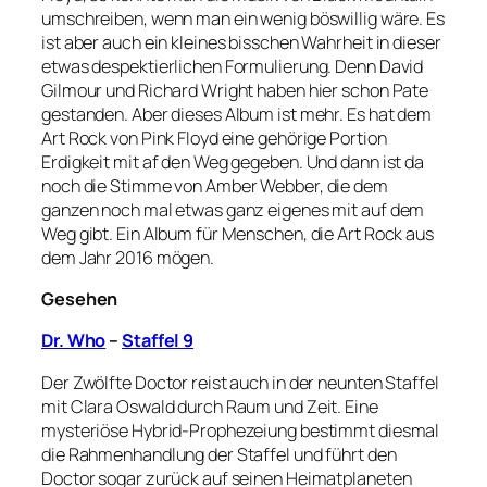
umschreiben, wenn man ein wenig böswillig wäre. Es
ist aber auch ein kleines bisschen Wahrheit in dieser
etwas despektierlichen Formulierung. Denn David
Gilmour und Richard Wright haben hier schon Pate
gestanden. Aber dieses Album ist mehr. Es hat dem
Art Rock von Pink Floyd eine gehörige Portion
Erdigkeit mit af den Weg gegeben. Und dann ist da
noch die Stimme von Amber Webber, die dem
ganzen noch mal etwas ganz eigenes mit auf dem
Weg gibt. Ein Album für Menschen, die Art Rock aus
dem Jahr 2016 mögen.
Gesehen
Dr. Who
–
Staffel 9
Der Zwölfte Doctor reist auch in der neunten Staffel
mit Clara Oswald durch Raum und Zeit. Eine
mysteriöse Hybrid-Prophezeiung bestimmt diesmal
die Rahmenhandlung der Staffel und führt den
Doctor sogar zurück auf seinen Heimatplaneten