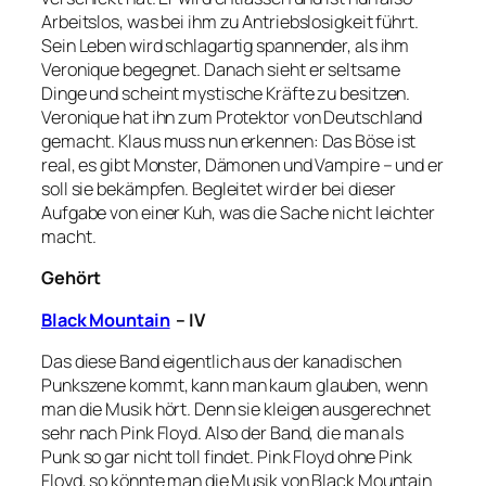
Arbeitslos, was bei ihm zu Antriebslosigkeit führt.
Sein Leben wird schlagartig spannender, als ihm
Veronique begegnet. Danach sieht er seltsame
Dinge und scheint mystische Kräfte zu besitzen.
Veronique hat ihn zum Protektor von Deutschland
gemacht. Klaus muss nun erkennen: Das Böse ist
real, es gibt Monster, Dämonen und Vampire – und er
soll sie bekämpfen. Begleitet wird er bei dieser
Aufgabe von einer Kuh, was die Sache nicht leichter
macht.
Gehört
Black Mountain
– IV
Das diese Band eigentlich aus der kanadischen
Punkszene kommt, kann man kaum glauben, wenn
man die Musik hört. Denn sie kleigen ausgerechnet
sehr nach Pink Floyd. Also der Band, die man als
Punk so gar nicht toll findet. Pink Floyd ohne Pink
Floyd, so könnte man die Musik von Black Mountain