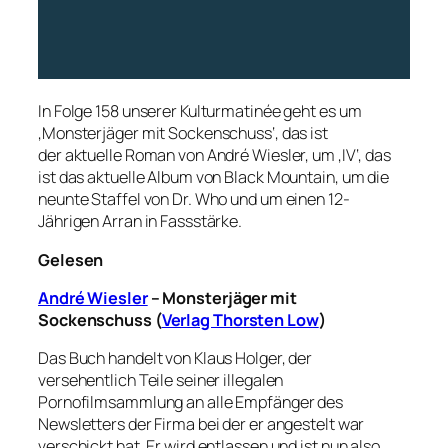
In Folge 158 unserer Kulturmatinée geht es um
‚Monsterjäger mit Sockenschuss‘, das ist
der aktuelle Roman von André Wiesler, um ‚IV‘, das
ist das aktuelle Album von Black Mountain, um die
neunte Staffel von Dr. Who und um einen 12-
Jährigen Arran in Fassstärke.
Gelesen
André Wiesler
– Monsterjäger mit
Sockenschuss (
Verlag Thorsten Low
)
Das Buch handelt von Klaus Holger, der
versehentlich Teile seiner illegalen
Pornofilmsammlung an alle Empfänger des
Newsletters der Firma bei der er angestelt war
verschickt hat. Er wird entlassen und ist nun also