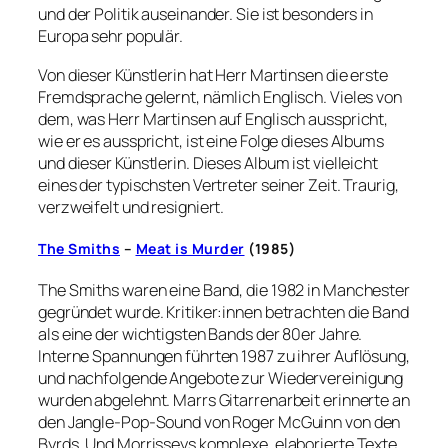
und der Politik auseinander. Sie ist besonders in
Europa sehr populär.
Von dieser Künstlerin hat Herr Martinsen die erste
Fremdsprache gelernt, nämlich Englisch. Vieles von
dem, was Herr Martinsen auf Englisch ausspricht,
wie er es ausspricht, ist eine Folge dieses Albums
und dieser Künstlerin. Dieses Album ist vielleicht
eines der typischsten Vertreter seiner Zeit. Traurig,
verzweifelt und resigniert.
The Smiths
–
Meat is Murder
(1985)
The Smiths waren eine Band, die 1982 in Manchester
gegründet wurde. Kritiker:innen betrachten die Band
als eine der wichtigsten Bands der 80er Jahre.
Interne Spannungen führten 1987 zu ihrer Auflösung,
und nachfolgende Angebote zur Wiedervereinigung
wurden abgelehnt. Marrs Gitarrenarbeit erinnerte an
den Jangle-Pop-Sound von Roger McGuinn von den
Byrds. Und Morrisseys komplexe, elaborierte Texte