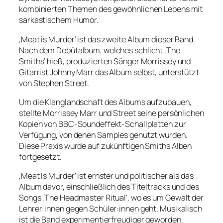
kombinierten Themen des gewöhnlichen Lebens mit
sarkastischem Humor.
‚Meat is Murder‘ ist das zweite Album dieser Band.
Nach dem Debütalbum, welches schlicht ‚The
Smiths‘ hieß, produzierten Sänger Morrissey und
Gitarrist Johnny Marr das Album selbst, unterstützt
von Stephen Street.
Um die Klanglandschaft des Albums aufzubauen,
stellte Morrissey Marr und Street seine persönlichen
Kopien von BBC-Soundeffekt-Schallplatten zur
Verfügung, von denen Samples genutzt wurden.
Diese Praxis wurde auf zukünftigen Smiths Alben
fortgesetzt.
‚Meat Is Murder‘ ist ernster und politischer als das
Album davor, einschließlich des Titeltracks und des
Songs ‚The Headmaster Ritual‘, wo es um Gewalt der
Lehrer:innen gegen Schüler:innen geht. Musikalisch
ist die Band experimentierfreudiger geworden.