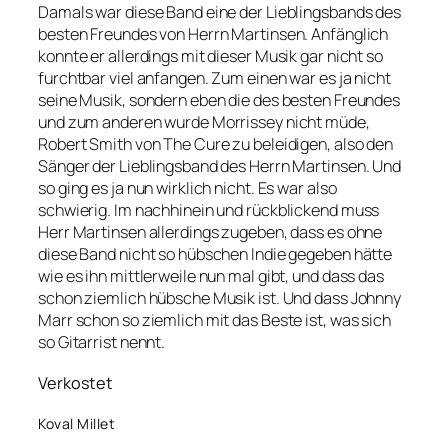
Damals war diese Band eine der Lieblingsbands des
besten Freundes von Herrn Martinsen. Anfänglich
konnte er allerdings mit dieser Musik gar nicht so
furchtbar viel anfangen. Zum einen war es ja nicht
seine Musik, sondern eben die des besten Freundes
und zum anderen wurde Morrissey nicht müde,
Robert Smith von The Cure zu beleidigen, also den
Sänger der Lieblingsband des Herrn Martinsen. Und
so ging es ja nun wirklich nicht. Es war also
schwierig. Im nachhinein und rückblickend muss
Herr Martinsen allerdings zugeben, dass es ohne
diese Band nicht so hübschen Indie gegeben hätte
wie es ihn mittlerweile nun mal gibt, und dass das
schon ziemlich hübsche Musik ist. Und dass Johnny
Marr schon so ziemlich mit das Beste ist, was sich
so Gitarrist nennt.
Verkostet
Koval Millet