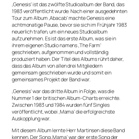
‚Genesis‘ ist das zwölfte Studioalbum der Band, das
1983 veröffentlicht wurde. Nach einer ausgedehnten
Tour zum Album ‚Abacab‘ machte Genesis eine
achtmonatige Pause, bevor sie sich im Frühjahr 1983
neuerlich trafen, um ein neues Studioalbum
aufzunehmen. Es ist das erste Album, was sie in
ihrem eigenen Studio namens ‚The Farm‘
geschrieben, aufgenommen und vollständig
produziert haben. Der Titel des Albums rührt daher,
dass das Album von allen drei Mitgliedern
gemeinsam geschrieben wurde und somit ein
gemeinsames Projekt der Band war.
‚Genesis‘ war das dritte Album in Folge, was die
Nummer 1 der britischen Album-Charts erreichte.
Zwischen 1983 und 1984 wurden fünf Singles
veröffentlicht, wobei ‚Mama‘ die erfolgreichste
Auskopplung war.
Mit diesem Album lernte Herr Martinsen diese Band
kennen. Der Song ‚Mama‘ war der erste Song der