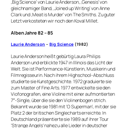
‚Big Science‘ von Laurie Anderson, ‚Genesis‘ von
gleichnamiger Band, ‚Joined up Writing‘ von Anne
Clark und ‚Meat is Murder‘ von The Smiths. Zu guter
Letzt verkosteten wir noch den Koval Millet.
Alben
Jahre 82 – 85
Laurie Anderson
–
Big Science
(1982)
Laurie Anderson heißt gebürtig Laura Philips
Anderson und erblickte 1947 in Illinois das Licht der
Welt. Sie ist Performance-Künstlerin, Musikerin und
Filmregisseurin. Nach ihrem Highschool-Abschluss
studierte sie Kunstgeschichte. 1972 graduierte sie
zum Master of Fine Arts. 1977 entwickelte sie den
Viofonografen, eine Violine mit einer aufmontierten
7″-Single, über die sie den Violinenbogen strich.
Bekannt wurde sie 1981 mit ‘O Superman’, mit der sie
Platz 2 der britischen Singlecharts erreichte. In
Deutschland präsentierte sie 1989 auf ihrer Tour
‘Strange Angels’ nahezu alle Lieder in deutscher