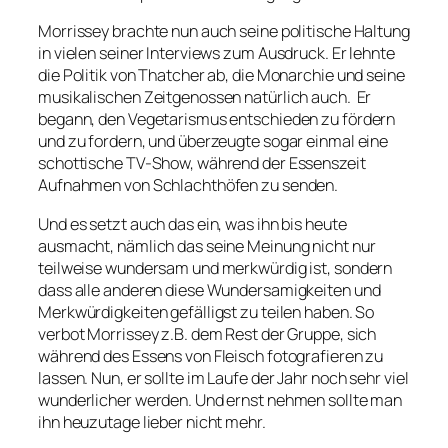
Morrissey brachte nun auch seine politische Haltung
in vielen seiner Interviews zum Ausdruck. Er lehnte
die Politik von Thatcher ab, die Monarchie und seine
musikalischen Zeitgenossen natürlich auch. Er
begann, den Vegetarismus entschieden zu fördern
und zu fordern, und überzeugte sogar einmal eine
schottische TV-Show, während der Essenszeit
Aufnahmen von Schlachthöfen zu senden.
Und es setzt auch das ein, was ihn bis heute
ausmacht, nämlich das seine Meinung nicht nur
teilweise wundersam und merkwürdig ist, sondern
dass alle anderen diese Wundersamigkeiten und
Merkwürdigkeiten gefälligst zu teilen haben. So
verbot Morrissey z.B. dem Rest der Gruppe, sich
während des Essens von Fleisch fotografieren zu
lassen. Nun, er sollte im Laufe der Jahr noch sehr viel
wunderlicher werden. Und ernst nehmen sollte man
ihn heuzutage lieber nicht mehr.