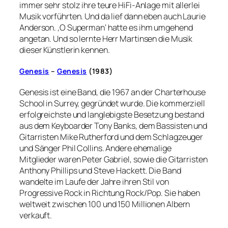
immer sehr stolz ihre teure HiFi-Anlage mit allerlei
Musik vorführten. Und da lief dann eben auch Laurie
Anderson. ‚O Superman‘ hatte es ihm umgehend
angetan. Und so lernte Herr Martinsen die Musik
dieser Künstlerin kennen.
Genesis
–
Genesis
(1983)
Genesis ist eine Band, die 1967 an der Charterhouse
School in Surrey, gegründet wurde. Die kommerziell
erfolgreichste und langlebigste Besetzung bestand
aus dem Keyboarder Tony Banks, dem Bassisten und
Gitarristen Mike Rutherford und dem Schlagzeuger
und Sänger Phil Collins. Andere ehemalige
Mitglieder waren Peter Gabriel, sowie die Gitarristen
Anthony Phillips und Steve Hackett. Die Band
wandelte im Laufe der Jahre ihren Stil von
Progressive Rock in Richtung Rock/Pop. Sie haben
weltweit zwischen 100 und 150 Millionen Albern
verkauft.