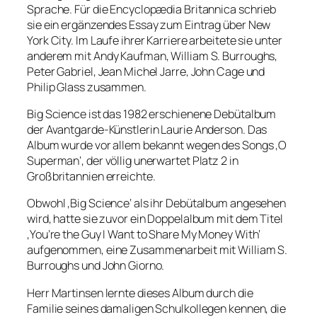
Sprache. Für die Encyclopædia Britannica schrieb
sie ein ergänzendes Essay zum Eintrag über New
York City. Im Laufe ihrer Karriere arbeitete sie unter
anderem mit Andy Kaufman, William S. Burroughs,
Peter Gabriel, Jean Michel Jarre, John Cage und
Philip Glass zusammen.
Big Science ist das 1982 erschienene Debütalbum
der Avantgarde-Künstlerin Laurie Anderson. Das
Album wurde vor allem bekannt wegen des Songs ‚O
Superman‘, der völlig unerwartet Platz 2 in
Großbritannien erreichte.
Obwohl ‚Big Science‘ als ihr Debütalbum angesehen
wird, hatte sie zuvor ein Doppelalbum mit dem Titel
‚You’re the Guy I Want to Share My Money With‘
aufgenommen, eine Zusammenarbeit mit William S.
Burroughs und John Giorno.
Herr Martinsen lernte dieses Album durch die
Familie seines damaligen Schulkollegen kennen, die