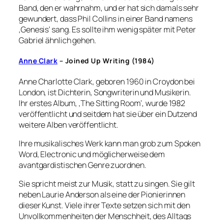
Band, den er wahrnahm, und er hat sich damals sehr
gewundert, dass Phil Collins in einer Band namens
‚Genesis‘ sang. Es sollte ihm wenig später mit Peter
Gabriel ähnlich gehen.
Anne Clark
– Joined Up Writing (1984)
Anne Charlotte Clark, geboren 1960 in Croydon bei
London, ist Dichterin, Songwriterin und Musikerin.
Ihr erstes Album, ‚The Sitting Room‘, wurde 1982
veröffentlicht und seitdem hat sie über ein Dutzend
weitere Alben veröffentlicht.
Ihre musikalisches Werk kann man grob zum Spoken
Word, Electronic und möglicherweise dem
avantgardistischen Genre zuordnen.
Sie spricht meist zur Musik, statt zu singen. Sie gilt
neben Laurie Anderson als eine der Pionierinnen
dieser Kunst. Viele ihrer Texte setzen sich mit den
Unvollkommenheiten der Menschheit, des Alltags