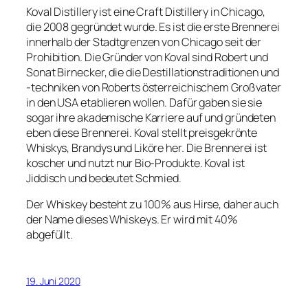
Koval Distillery ist eine Craft Distillery in Chicago,
die 2008 gegründet wurde. Es ist die erste Brennerei
innerhalb der Stadtgrenzen von Chicago seit der
Prohibition. Die Gründer von Koval sind Robert und
Sonat Birnecker, die die Destillationstraditionen und
-techniken von Roberts österreichischem Großvater
in den USA etablieren wollen. Dafür gaben sie sie
sogar ihre akademische Karriere auf und gründeten
eben diese Brennerei. Koval stellt preisgekrönte
Whiskys, Brandys und Liköre her. Die Brennerei ist
koscher und nutzt nur Bio-Produkte. Koval ist
Jiddisch und bedeutet Schmied.
Der Whiskey besteht zu 100% aus Hirse, daher auch
der Name dieses Whiskeys. Er wird mit 40%
abgefüllt.
19. Juni 2020