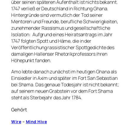
über seinen späteren Aufenthalt ist nichts bekannt.
1747 verließ er Deutschland in Richtung Ghana.
Hintergründe sind vermutlich der Tod seiner
Mentoren und Freunde, berufliche Schwierigkeiten,
zunehmender Rassismus und gesellschaftliche
Isolation: Aufgrund eines Heiratsantrags im Jahr
1747 folgten Spott und Häme, die in der
Veröffentlichung rassistischer Spottgedichte des
damaligen Hallenser Rhetorikprofessors ihren
Höhepunkt fanden.
Amo lebte danach zunächst im heutigen Ghana als
Einsiedler in Axim und später im Fort San Sebastian
bei Shama. Das genaue Todesjahr ist nicht bekannt;
auf seinem neuen Grabstein vor dem Fort Shama
steht als Sterbejahr das Jahr 1784.
Gehört
Wire
–
Mind Hive