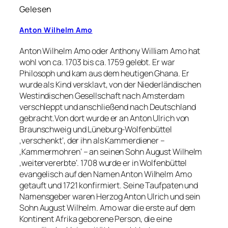
Gelesen
Anton Wilhelm Amo
Anton Wilhelm Amo oder Anthony William Amo hat
wohl von ca. 1703 bis ca. 1759 gelebt. Er war
Philosoph und kam aus dem heutigen Ghana. Er
wurde als Kind versklavt, von der Niederländischen
Westindischen Gesellschaft nach Amsterdam
verschleppt und anschließend nach Deutschland
gebracht.Von dort wurde er an Anton Ulrich von
Braunschweig und Lüneburg-Wolfenbüttel
‚verschenkt‘, der ihn als Kammerdiener –
‚Kammermohren‘ – an seinen Sohn August Wilhelm
‚weitervererbte‘. 1708 wurde er in Wolfenbüttel
evangelisch auf den Namen Anton Wilhelm Amo
getauft und 1721 konfirmiert. Seine Taufpaten und
Namensgeber waren Herzog Anton Ulrich und sein
Sohn August Wilhelm. Amo war die erste auf dem
Kontinent Afrika geborene Person, die eine