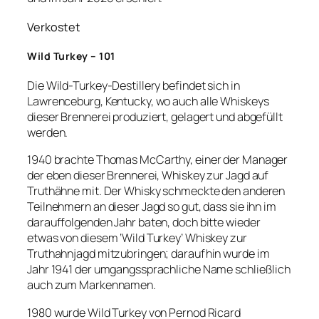
Verkostet
Wild Turkey – 101
Die Wild-Turkey-Destillery befindet sich in
Lawrenceburg, Kentucky, wo auch alle Whiskeys
dieser Brennerei produziert, gelagert und abgefüllt
werden.
1940 brachte Thomas McCarthy, einer der Manager
der eben dieser Brennerei, Whiskey zur Jagd auf
Truthähne mit. Der Whisky schmeckte den anderen
Teilnehmern an dieser Jagd so gut, dass sie ihn im
darauffolgenden Jahr baten, doch bitte wieder
etwas von diesem ‘Wild Turkey’ Whiskey zur
Truthahnjagd mitzubringen; daraufhin wurde im
Jahr 1941 der umgangssprachliche Name schließlich
auch zum Markennamen.
1980 wurde Wild Turkey von Pernod Ricard