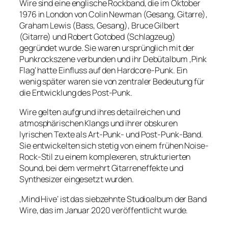
Wire sind eine englische Rockband, die im Oktober
1976 in London von Colin Newman (Gesang, Gitarre),
Graham Lewis (Bass, Gesang), Bruce Gilbert
(Gitarre) und Robert Gotobed (Schlagzeug)
gegründet wurde. Sie waren ursprünglich mit der
Punkrockszene verbunden und ihr Debütalbum ‚Pink
Flag‘ hatte Einfluss auf den Hardcore-Punk. Ein
wenig später waren sie von zentraler Bedeutung für
die Entwicklung des Post-Punk.
Wire gelten aufgrund ihres detailreichen und
atmosphärischen Klangs und ihrer obskuren
lyrischen Texte als Art-Punk- und Post-Punk-Band.
Sie entwickelten sich stetig von einem frühen Noise-
Rock-Stil zu einem komplexeren, strukturierten
Sound, bei dem vermehrt Gitarreneffekte und
Synthesizer eingesetzt wurden.
‚Mind Hive‘ ist das siebzehnte Studioalbum der Band
Wire, das im Januar 2020 veröffentlicht wurde.