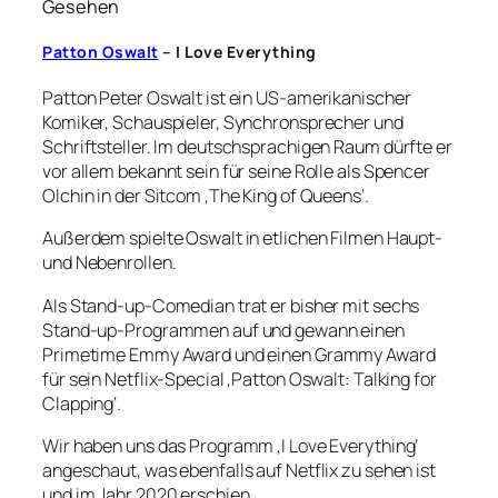
Gesehen
Patton Oswalt
– I Love Everything
Patton Peter Oswalt ist ein US-amerikanischer
Komiker, Schauspieler, Synchronsprecher und
Schriftsteller. Im deutschsprachigen Raum dürfte er
vor allem bekannt sein für seine Rolle als Spencer
Olchin in der Sitcom ‚The King of Queens‘.
Außerdem spielte Oswalt in etlichen Filmen Haupt-
und Nebenrollen.
Als Stand-up-Comedian trat er bisher mit sechs
Stand-up-Programmen auf und gewann einen
Primetime Emmy Award und einen Grammy Award
für sein Netflix-Special ‚Patton Oswalt: Talking for
Clapping‘.
Wir haben uns das Programm ‚I Love Everything‘
angeschaut, was ebenfalls auf Netflix zu sehen ist
und im Jahr 2020 erschien.