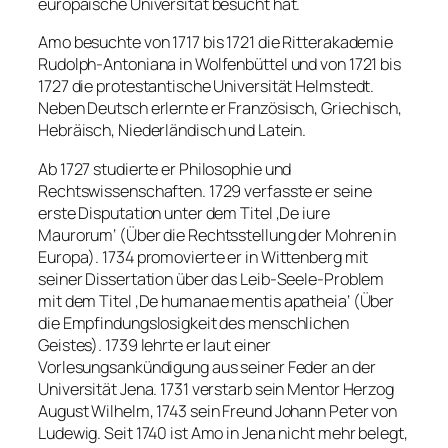
europäische Universität besucht hat.
Amo besuchte von 1717 bis 1721 die Ritterakademie
Rudolph-Antoniana in Wolfenbüttel und von 1721 bis
1727 die protestantische Universität Helmstedt.
Neben Deutsch erlernte er Französisch, Griechisch,
Hebräisch, Niederländisch und Latein.
Ab 1727 studierte er Philosophie und
Rechtswissenschaften. 1729 verfasste er seine
erste Disputation unter dem Titel ‚De iure
Maurorum‘ (Über die Rechtsstellung der Mohren in
Europa). 1734 promovierte er in Wittenberg mit
seiner Dissertation über das Leib-Seele-Problem
mit dem Titel ‚De humanae mentis apatheia‘ (Über
die Empfindungslosigkeit des menschlichen
Geistes). 1739 lehrte er laut einer
Vorlesungsankündigung aus seiner Feder an der
Universität Jena. 1731 verstarb sein Mentor Herzog
August Wilhelm, 1743 sein Freund Johann Peter von
Ludewig. Seit 1740 ist Amo in Jena nicht mehr belegt,