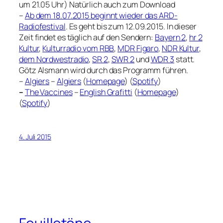
um 21.05 Uhr) Natürlich auch zum Download
–
Ab dem 18.07.2015 beginnt wieder das ARD-
Radiofestival
. Es geht bis zum 12.09.2015. In dieser
Zeit findet es täglich auf den Sendern:
Bayern 2
,
hr 2
Kultur
,
Kulturradio vom RBB
,
MDR Figaro
,
NDR Kultur
,
dem Nordwestradio
,
SR 2
,
SWR 2
und
WDR 3
statt.
Götz Alsmann wird durch das Programm führen.
–
Algiers
–
Algiers
(
Homepage
) (
Spotify
)
–
The Vaccines
–
English Grafitti
(
Homepage
)
(
Spotify
)
4. Juli 2015