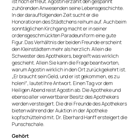
ist hoch erfreut. Agostin erzählt den gespannt
zuhörenden Anwesenden seine Lebensgeschichte.
In der darauffolgenden Zeit sucht er die
Honoratioren des Städtchens reihum auf. Auch beim
sonntäglichen Kirchgang macht er in seiner
ordensgeschmückten Paradeuniform eine gute
Figur. Das Verhältnis der beiden Freunde erscheint
den Kleinstädtern mehr als herzlich. Allein die
Schwester des Apothekers, begreift was wirklich
geschieht. Allein Sie kann die Frage beantworten,
warum Agostin wirklich in den Ort zurückgekehrt ist.
„Er braucht sein Geld, und er ist gekommen, es zu
holen!“, lautet Ihre Antwort. Einen Tag vor dem
Heiligen Abend reist Agostin ab. Die Apotheke und
ebenso aller verwertbarer Besitz des Apothekers
werden versteigert. Die drei Freunde des Apothekers
bieten während der Auktion in der Apotheke
kopfschüttelnd mit. Dr. Eberhard Hanff ersteigert die
Punschschale.
Gehört