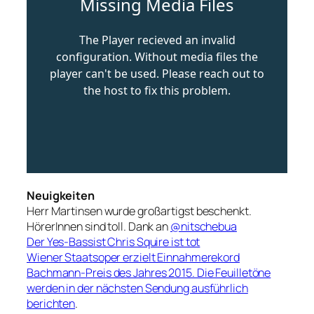
Neuigkeiten
Herr Martinsen wurde großartigst beschenkt.
HörerInnen sind toll. Dank an
@nitschebua
Der Yes-Bassist Chris Squire ist tot
Wiener Staatsoper erzielt Einnahmerekord
Bachmann-Preis des Jahres 2015. Die Feuilletöne
werden in der nächsten Sendung ausführlich
berichten
.