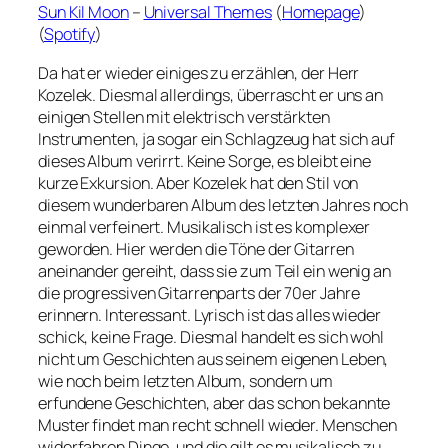
Sun Kil Moon
–
Universal Themes
(
Homepage
)
(
Spotify
)
Da hat er wieder einiges zu erzählen, der Herr
Kozelek. Diesmal allerdings, überrascht er uns an
einigen Stellen mit elektrisch verstärkten
Instrumenten, ja sogar ein Schlagzeug hat sich auf
dieses Album verirrt. Keine Sorge, es bleibt eine
kurze Exkursion. Aber Kozelek hat den Stil von
diesem wunderbaren Album des letzten Jahres noch
einmal verfeinert. Musikalisch ist es komplexer
geworden. Hier werden die Töne der Gitarren
aneinander gereiht, dass sie zum Teil ein wenig an
die progressiven Gitarrenparts der 70er Jahre
erinnern. Interessant. Lyrisch ist das alles wieder
schick, keine Frage. Diesmal handelt es sich wohl
nicht um Geschichten aus seinem eigenen Leben,
wie noch beim letzten Album, sondern um
erfundene Geschichten, aber das schon bekannte
Muster findet man recht schnell wieder. Menschen
widerfahren Dinge, und die gilt es musikalisch zu