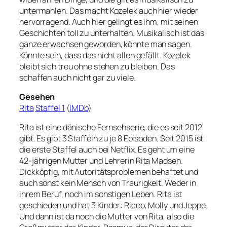
untermahlen. Das macht Kozelek auch hier wieder
hervorragend. Auch hier gelingt es ihm, mit seinen
Geschichten toll zu unterhalten. Musikalisch ist das
ganze erwachsen geworden, könnte man sagen.
Könnte sein, dass das nicht allen gefällt. Kozelek
bleibt sich treu ohne stehen zu bleiben. Das
schaffen auch nicht gar zu viele.
Gesehen
Rita
Staffel 1
(
IMDb
)
Rita ist eine dänische Fernsehserie, die es seit 2012
gibt. Es gibt 3 Staffeln zu je 8 Episoden. Seit 2015 ist
die erste Staffel auch bei Netflix. Es geht um eine
42-jährigen Mutter und Lehrerin Rita Madsen.
Dickköpfig, mit Autoritätsproblemen behaftet und
auch sonst kein Mensch von Traurigkeit. Weder in
ihrem Beruf, noch im sonstigen Leben. Rita ist
geschieden und hat 3 Kinder: Ricco, Molly und Jeppe.
Und dann ist da noch die Mutter von Rita, also die