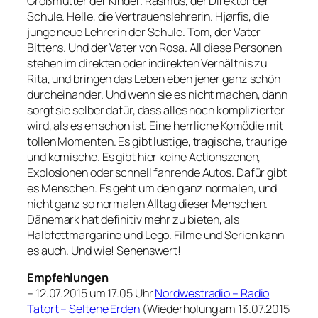
Großmutter der Kinder. Rasmus, der Direktor der
Schule. Helle, die Vertrauenslehrerin. Hjørfis, die
junge neue Lehrerin der Schule. Tom, der Vater
Bittens. Und der Vater von Rosa. All diese Personen
stehen im direkten oder indirekten Verhältnis zu
Rita, und bringen das Leben eben jener ganz schön
durcheinander. Und wenn sie es nicht machen, dann
sorgt sie selber dafür, dass alles noch komplizierter
wird, als es eh schon ist. Eine herrliche Komödie mit
tollen Momenten. Es gibt lustige, tragische, traurige
und komische. Es gibt hier keine Actionszenen,
Explosionen oder schnell fahrende Autos. Dafür gibt
es Menschen. Es geht um den ganz normalen, und
nicht ganz so normalen Alltag dieser Menschen.
Dänemark hat definitiv mehr zu bieten, als
Halbfettmargarine und Lego. Filme und Serien kann
es auch. Und wie! Sehenswert!
Empfehlungen
– 12.07.2015 um 17.05 Uhr
Nordwestradio – Radio
Tatort – Seltene Erden
(Wiederholung am 13.07.2015