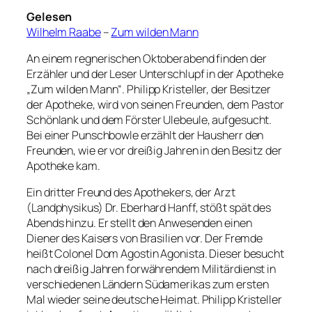
Gelesen
Wilhelm Raabe
–
Zum wilden Mann
An einem regnerischen Oktoberabend finden der
Erzähler und der Leser Unterschlupf in der Apotheke
„Zum wilden Mann“. Philipp Kristeller, der Besitzer
der Apotheke, wird von seinen Freunden, dem Pastor
Schönlank und dem Förster Ulebeule, aufgesucht.
Bei einer Punschbowle erzählt der Hausherr den
Freunden, wie er vor dreißig Jahren in den Besitz der
Apotheke kam.
Ein dritter Freund des Apothekers, der Arzt
(Landphysikus) Dr. Eberhard Hanff, stößt spät des
Abends hinzu. Er stellt den Anwesenden einen
Diener des Kaisers von Brasilien vor. Der Fremde
heißt Colonel Dom Agostin Agonista. Dieser besucht
nach dreißig Jahren forwährendem Militärdienst in
verschiedenen Ländern Südamerikas zum ersten
Mal wieder seine deutsche Heimat. Philipp Kristeller