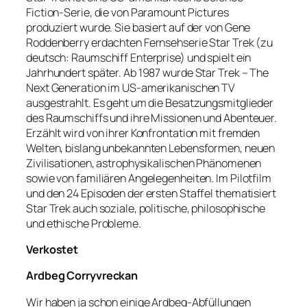
Fiction-Serie, die von Paramount Pictures
produziert wurde. Sie basiert auf der von Gene
Roddenberry erdachten Fernsehserie Star Trek (zu
deutsch: Raumschiff Enterprise) und spielt ein
Jahrhundert später. Ab 1987 wurde Star Trek – The
Next Generation im US-amerikanischen TV
ausgestrahlt. Es geht um die Besatzungsmitglieder
des Raumschiffs und ihre Missionen und Abenteuer.
Erzählt wird von ihrer Konfrontation mit fremden
Welten, bislang unbekannten Lebensformen, neuen
Zivilisationen, astrophysikalischen Phänomenen
sowie von familiären Angelegenheiten. Im Pilotfilm
und den 24 Episoden der ersten Staffel thematisiert
Star Trek auch soziale, politische, philosophische
und ethische Probleme.
Verkostet
Ardbeg Corryvreckan
Wir haben ja schon einige Ardbeg-Abfüllungen