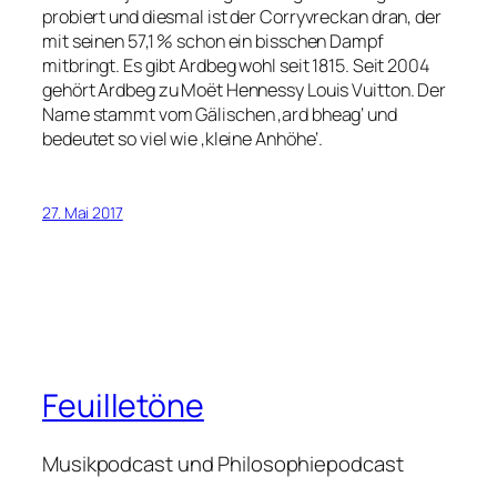
probiert und diesmal ist der Corryvreckan dran, der
mit seinen 57,1 % schon ein bisschen Dampf
mitbringt. Es gibt Ardbeg wohl seit 1815. Seit 2004
gehört Ardbeg zu Moët Hennessy Louis Vuitton. Der
Name stammt vom Gälischen ‚ard bheag‘ und
bedeutet so viel wie ‚kleine Anhöhe‘.
27. Mai 2017
Feuilletöne
Musikpodcast und Philosophiepodcast