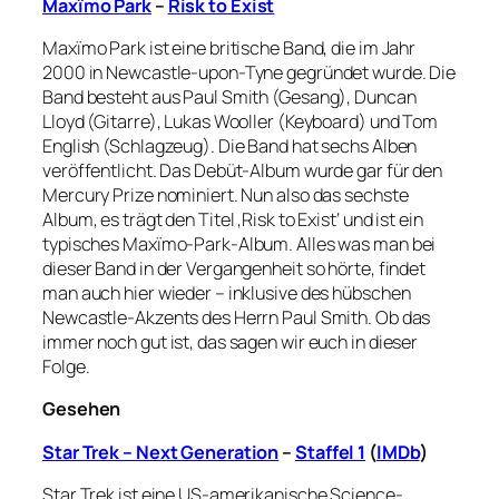
Maxïmo Park
–
Risk to Exist
Maxïmo Park ist eine britische Band, die im Jahr
2000 in Newcastle-upon-Tyne gegründet wurde. Die
Band besteht aus Paul Smith (Gesang), Duncan
Lloyd (Gitarre), Lukas Wooller (Keyboard) und Tom
English (Schlagzeug). Die Band hat sechs Alben
veröffentlicht. Das Debüt-Album wurde gar für den
Mercury Prize nominiert. Nun also das sechste
Album, es trägt den Titel ‚Risk to Exist‘ und ist ein
typisches Maxïmo-Park-Album. Alles was man bei
dieser Band in der Vergangenheit so hörte, findet
man auch hier wieder – inklusive des hübschen
Newcastle-Akzents des Herrn Paul Smith. Ob das
immer noch gut ist, das sagen wir euch in dieser
Folge.
Gesehen
Star Trek – Next Generation
–
Staffel 1
(
IMDb
)
Star Trek ist eine US-amerikanische Science-