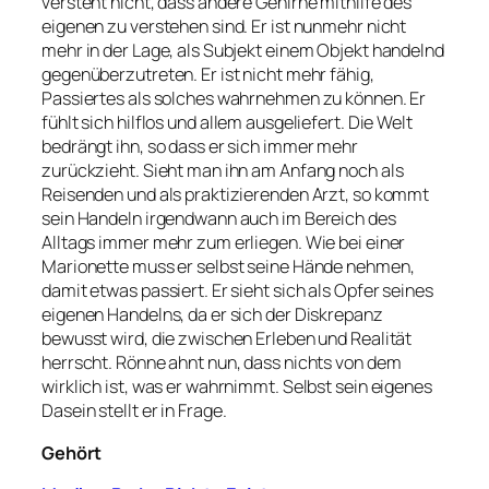
versteht nicht, dass andere Gehirne mithilfe des
eigenen zu verstehen sind. Er ist nunmehr nicht
mehr in der Lage, als Subjekt einem Objekt handelnd
gegenüberzutreten. Er ist nicht mehr fähig,
Passiertes als solches wahrnehmen zu können. Er
fühlt sich hilflos und allem ausgeliefert. Die Welt
bedrängt ihn, so dass er sich immer mehr
zurückzieht. Sieht man ihn am Anfang noch als
Reisenden und als praktizierenden Arzt, so kommt
sein Handeln irgendwann auch im Bereich des
Alltags immer mehr zum erliegen. Wie bei einer
Marionette muss er selbst seine Hände nehmen,
damit etwas passiert. Er sieht sich als Opfer seines
eigenen Handelns, da er sich der Diskrepanz
bewusst wird, die zwischen Erleben und Realität
herrscht. Rönne ahnt nun, dass nichts von dem
wirklich ist, was er wahrnimmt. Selbst sein eigenes
Dasein stellt er in Frage.
Gehört