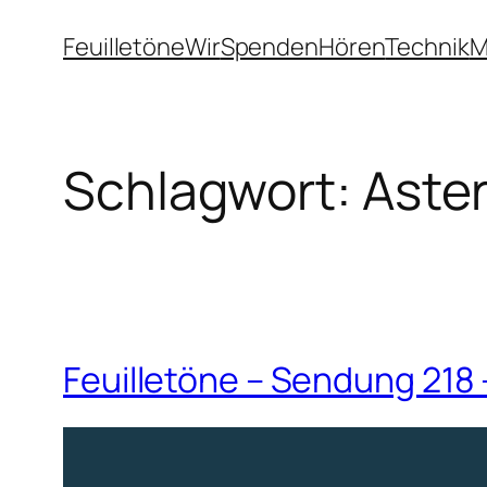
Zum
Feuilletöne
Wir
Spenden
Hören
Technik
M
Inhalt
springen
Schlagwort:
Aster
Feuilletöne – Sendung 218 –