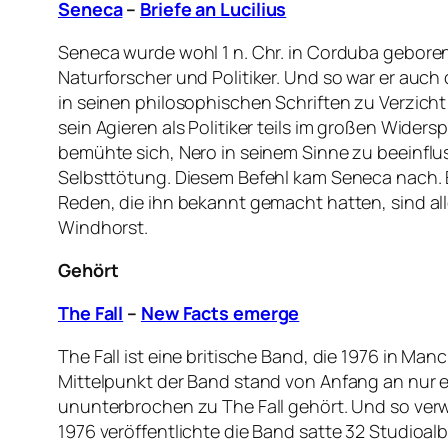
Seneca
–
Briefe an Lucilius
Seneca wurde wohl 1 n. Chr. in Corduba geboren 
Naturforscher und Politiker. Und so war er auch
in seinen philosophischen Schriften zu Verzicht
sein Agieren als Politiker teils im großen Wide
bemühte sich, Nero in seinem Sinne zu beeinflus
Selbsttötung. Diesem Befehl kam Seneca nach. Er 
Reden, die ihn bekannt gemacht hatten, sind all
Windhorst.
Gehört
The Fall
–
New Facts emerge
The Fall ist eine britische Band, die 1976 in 
Mittelpunkt der Band stand von Anfang an nur ein
ununterbrochen zu The Fall gehört. Und so verw
1976 veröffentlichte die Band satte 32 Studioal