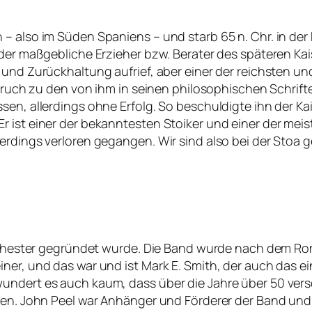
– also im Süden Spaniens – und starb 65 n. Chr. in der
 der maßgebliche Erzieher bzw. Berater des späteren Ka
 und Zurückhaltung aufrief, aber einer der reichsten u
rspruch zu den von ihm in seinen philosophischen Schrif
sen, allerdings ohne Erfolg. So beschuldigte ihn der Ka
ist einer der bekanntesten Stoiker und einer der meistg
erdings verloren gegangen. Wir sind also bei der Stoa 
Manchester gegründet wurde. Die Band wurde nach dem Ro
er, und das war und ist Mark E. Smith, der auch das ein
undert es auch kaum, dass über die Jahre über 50 versc
ben. John Peel war Anhänger und Förderer der Band und s