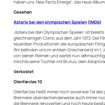
haben uns ‚New Facts Emerge‘, das neue Album 
Gesehen
Asterix bei den olympischen Spielen
(
IMDb
)
‚Asterix bei den Olympischen Spielen‘ ist bereit
gleichnamigen Comic aus dem Jahr 1972. Der Fil
teuersten Produktionen der europäischen Filmg
Wir befinden uns im antiken Griechenland im 1. Ja
von seinen Reimen und wartet nun sehnsüchtig auf
möchte seine Tochter mit Brutus, dem Adoptivs
Verkostet
Glenfarclas 10
Glenfarclas heißt immer noch soviel wie Tal d
Brennerei überraschenderweise auch immer noch 
die Brennerei renovierten und noch heute besitze