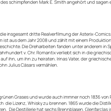
des schimpfenden Mark E. Smith angehört und sagen e
s die insgesamt dritte Realverfilmung der Asterix-Comics.
m ist aus dem Jahr 2008 und zählt mit einem Produktio
eschichte. Die Dreharbeiten fanden unter anderem in S
hrhundert v. Chr. Romantix verliebt sich in die griechis
 ihn, um ihn zu heiraten. Irinas Vater, der griechische
ohn Julius Cäsars vermählen.
es grünen Grases und wurde auch immner noch 1836 von
die Lizenz, Whisky zu brennen. 1865 wurde die Distill
n. Die Destillerie hat sechs Brennblasen. Glenfarclas is