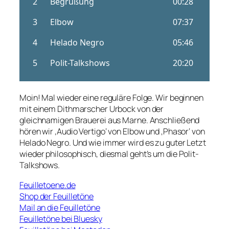
Moin! Mal wieder eine reguläre Folge. Wir beginnen
mit einem Dithmarscher Urbock von der
gleichnamigen Brauerei aus Marne. Anschließend
hören wir ‚Audio Vertigo‘ von Elbow und ‚Phasor‘ von
Helado Negro. Und wie immer wird es zu guter Letzt
wieder philosophisch, diesmal geht’s um die Polit-
Talkshows.
Feuilletoene.de
Shop der Feuilletöne
Mail an die Feuilletöne
Feuilletöne bei Bluesky