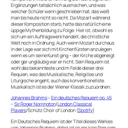
Ergänzungen tatsächlich ausmachen, und was
welcher Schüler wann geschrieben hat, das weiß
man bis heute nicht so recht. Da Mozart während
dieser Komposition starb, hatte das natürlich eine
üppige Mythenbildung zu Folge. Hier ist, obwohl es
sich um ein Auftragswerk handelt, die christliche
Welt noch in Ordnung. Auch wenn Mozart durchaus
in der Lage war sich mit Kirchenfürsten anzulegen
wenn es um seine Kunst ging – der Kirche abgeneigt
oder gar ungläubig war er nicht. Sein Requiem ist
wohl das bekannteste und im Felde dieser drei
Requien, was das Musikalische, Religiöse und
Liturgische angeht, auch das konventionellste.
Musikalisch ist es der Wiener Klassik zuzuordnen.
Johannes Brahms
–
Ein deutsches Requiem op. 45
–
Sir Roger Norrington
/
London Classical
Players
/Schütz Choir of London (
Spotify
)
Ein Deutsches Requiem ist der Titel dieses Werkes
von Johannes Brahms, dabei ist es gar kein Requiem.