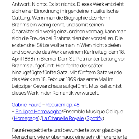
Antwort: Nichts. Es ist nichts. Dieses Werk entzieht
sich einer Einordnung in irgendeine musikalische
Gattung. Wenn man die Biographie des Herrn
Brahms ein wenig kennt, und somit seinen
Charakter ein wenig einzuordnen vermag, kann man
sich die Freude bei Brahms hierüber vorstellen. Die
ersten drei Sätze wollte man in Wien nicht spielen
und so wurde das Werk an einem Karfreitag, dem 18.
April 1868 im Bremer Dom St. Petri unter Leitung von
Brahms aufgeführt. Hier fehlte der später
hinzugefügte fünfte Satz. Mit fünftem Satz wurde
das Werk am 18. Februar 1869 das erste Mal im
Leipziger Gewandhaus aufgeführt. Musikalisch ist
dieses Werk in der Romantik verwurzelt.
Gabriel Fauré
–
Requiem op. 48
–
Philippe Herreweghe
/Ensemble Musique Oblique
(
Homepage
)/
La Chapelle Royale
(
Spotify
)
Fauré respektierte und bewunderte zwar gläubige
Menschen, wie er überhaupt eine sehr differenzierte