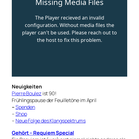
Neuigkeiten
Pierre Boulez
ist 90!
Frühlingspause der Feuilletöne im April
–
Spenden
–
Shop
–
Neue Folge des Klangspektrums
Gehört – Requiem Special