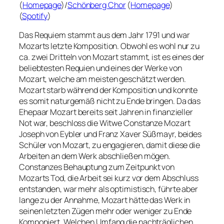
(
Homepage
)/
Schönberg Chor
(
Homepage
)
(
Spotify
)
Das Requiem stammt aus dem Jahr 1791 und war
Mozarts letzte Komposition. Obwohl es wohl nur zu
ca. zwei Dritteln von Mozart stammt, ist es eines der
beliebtesten Requien und eines der Werke von
Mozart, welche am meisten geschätzt werden.
Mozart starb während der Komposition und konnte
es somit naturgemäß nicht zu Ende bringen. Da das
Ehepaar Mozart bereits seit Jahren in finanzieller
Not war, beschloss die Witwe Constanze Mozart
Joseph von Eybler und Franz Xaver Süßmayr, beides
Schüler von Mozart, zu engagieren, damit diese die
Arbeiten an dem Werk abschließen mögen.
Constanzes Behauptung zum Zeitpunkt von
Mozarts Tod, die Arbeit sei kurz vor dem Abschluss
entstanden, war mehr als optimistisch, führte aber
lange zu der Annahme, Mozart hätte das Werk in
seinen letzten Zügen mehr oder weniger zu Ende
Komponiert. Welchen Umfang die nachträglichen