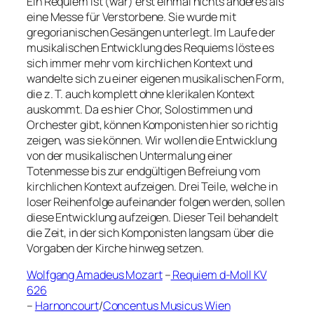
Ein Requiem ist (war) erst einmal nichts anderes als
eine Messe für Verstorbene. Sie wurde mit
gregorianischen Gesängen unterlegt. Im Laufe der
musikalischen Entwicklung des Requiems löste es
sich immer mehr vom kirchlichen Kontext und
wandelte sich zu einer eigenen musikalischen Form,
die z. T. auch komplett ohne klerikalen Kontext
auskommt. Da es hier Chor, Solostimmen und
Orchester gibt, können Komponisten hier so richtig
zeigen, was sie können. Wir wollen die Entwicklung
von der musikalischen Untermalung einer
Totenmesse bis zur endgültigen Befreiung vom
kirchlichen Kontext aufzeigen. Drei Teile, welche in
loser Reihenfolge aufeinander folgen werden, sollen
diese Entwicklung aufzeigen. Dieser Teil behandelt
die Zeit, in der sich Komponisten langsam über die
Vorgaben der Kirche hinweg setzen.
Wolfgang Amadeus Mozart
–
Requiem d-Moll KV
626
–
Harnoncourt
/
Concentus Musicus Wien