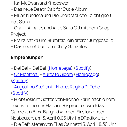
– Ian McEwan und Kindeswohl
– Das neue Death Cab for Cutie Album
– Milan Kundera und Die unerträgliche Leichtigkeit
des Seins
– Ólafur Arnalds und Alice Sara Ott mit dem Chopin
Project
– Franz Kafka und Blumfeld, ein älterer Junggeselle
– Das neue Album von Chilly Gonzales
Empfehlungen
– Del Bel – Del Bel (
Homepage
) (
Spotify
)
–
Of Montreal
–
Aureate Gloom
(
Homepage
)
(
Spotify
)
–
Augostino Steffani
–
Niobe, Regina Di Tebe
–
(
Spotify
)
–
Hiob Gesicht Gottes
von Michael Farin nach einem
Text von Thomas Harlan. Gesprochen wird das
Ganze von Blixa Bargeld von den Einstürzenden
Neubauten, am 3. April 0.05 Uhr im DRadioKultur
–
Die Befristeten
von Elias Cannetti 5. April 18.30 Uhr