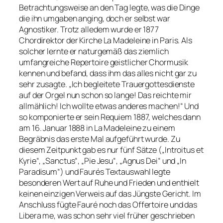
Betrachtungsweise an den Tag legte, was die Dinge
die ihn umgaben anging, doch er selbst war
Agnostiker. Trotz alledem wurde er 1877
Chordirektor der Kirche La Madeleine in Paris. Als
solcher lernte er naturgemäß das ziemlich
umfangreiche Repertoire geistlicher Chormusik
kennen und befand, dass ihm das alles nicht gar zu
sehr zusagte. „Ich begleitete Trauergottesdienste
auf der Orgel nun schon so lange! Das reichte mir
allmählich! Ich wollte etwas anderes machen!“ Und
so komponierte er sein Requiem 1887, welches dann
am 16. Januar 1888 in La Madeleine zu einem
Begräbnis das erste Mal aufgeführt wurde. Zu
diesem Zeitpunkt gab es nur fünf Sätze („Introitus et
Kyrie“, „Sanctus“, „Pie Jesu“, „Agnus Dei“ und „In
Paradisum“) und Faurés Textauswahl legte
besonderen Wert auf Ruhe und Frieden und enthielt
keinen einzigen Verweis auf das Jüngste Gericht. Im
Anschluss fügte Fauré noch das Offertoire und das
Libera me, was schon sehr viel früher geschrieben