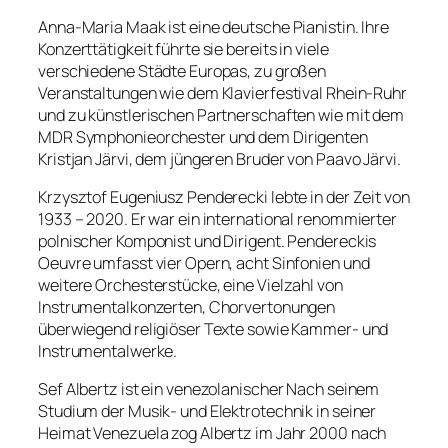
Anna-Maria Maak ist eine deutsche Pianistin. Ihre
Konzerttätigkeit führte sie bereits in viele
verschiedene Städte Europas, zu großen
Veranstaltungen wie dem Klavierfestival Rhein-Ruhr
und zu künstlerischen Partnerschaften wie mit dem
MDR Symphonieorchester und dem Dirigenten
Kristjan Järvi, dem jüngeren Bruder von Paavo Järvi.
Krzysztof Eugeniusz Penderecki lebte in der Zeit von
1933 – 2020. Er war ein international renommierter
polnischer Komponist und Dirigent. Pendereckis
Oeuvre umfasst vier Opern, acht Sinfonien und
weitere Orchesterstücke, eine Vielzahl von
Instrumentalkonzerten, Chorvertonungen
überwiegend religiöser Texte sowie Kammer- und
Instrumentalwerke.
Sef Albertz ist ein venezolanischer Nach seinem
Studium der Musik- und Elektrotechnik in seiner
Heimat Venezuela zog Albertz im Jahr 2000 nach