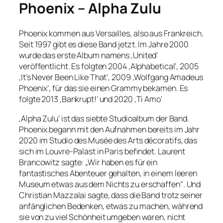
Phoenix – Alpha Zulu
Phoenix kommen aus Versailles, also aus Frankreich.
Seit 1997 gibt es diese Band jetzt. Im Jahre 2000
wurde das erste Album namens ‚United‘
veröffentlicht. Es folgten 2004 ‚Alphabetical‘, 2005
‚It’s Never Been Like That‘, 2009 ‚Wolfgang Amadeus
Phoenix‘, für das sie einen Grammy bekamen. Es
folgte 2013 ‚Bankrupt!‘ und 2020 ‚Ti Amo‘
‚Alpha Zulu‘ ist das siebte Studioalbum der Band.
Phoenix begann mit den Aufnahmen bereits im Jahr
2020 im Studio des Musée des Arts décoratifs, das
sich im Louvre-Palast in Paris befindet. Laurent
Brancowitz sagte: „Wir haben es für ein
fantastisches Abenteuer gehalten, in einem leeren
Museum etwas aus dem Nichts zu erschaffen“. Und
Christian Mazzalai sagte, dass die Band trotz seiner
anfänglichen Bedenken, etwas zu machen, während
sie von zu viel Schönheit umgeben waren, nicht