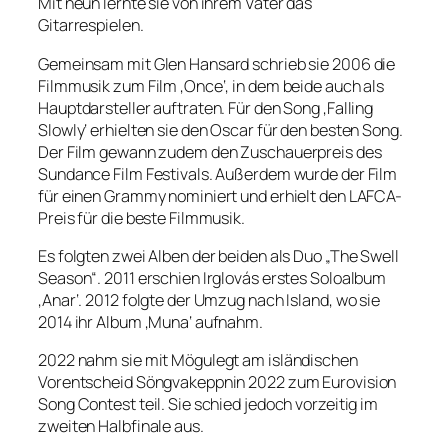
Mit neun lernte sie von ihrem Vater das
Gitarrespielen.
Gemeinsam mit Glen Hansard schrieb sie 2006 die
Filmmusik zum Film ‚Once‘, in dem beide auch als
Hauptdarsteller auftraten. Für den Song ‚Falling
Slowly‘ erhielten sie den Oscar für den besten Song.
Der Film gewann zudem den Zuschauerpreis des
Sundance Film Festivals. Außerdem wurde der Film
für einen Grammy nominiert und erhielt den LAFCA-
Preis für die beste Filmmusik.
Es folgten zwei Alben der beiden als Duo „The Swell
Season“. 2011 erschien Irglovás erstes Soloalbum
‚Anar‘. 2012 folgte der Umzug nach Island, wo sie
2014 ihr Album ‚Muna‘ aufnahm.
2022 nahm sie mit Mögulegt am isländischen
Vorentscheid Söngvakeppnin 2022 zum Eurovision
Song Contest teil. Sie schied jedoch vorzeitig im
zweiten Halbfinale aus.