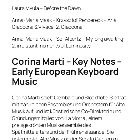
Laura Mvula – Before the Dawn
Anna-Maria Maak – Krzysztof Pendereck – Aria,
Ciaccona & Vivace: 2. Ciaccona
Anna-Maria Maak – Sef Albertz – My long awaiting:
2. in distant moments of Luminosity
Corina Marti – Key Notes –
Early European Keyboard
Music
Corina Marti spielt Cembalo und Blockflöte. Sie trat
mit zahlreichen Ensembles und Orchestern für Alte
Musik auf und ist künstlerische Co-Direktorin und
Gründungsmitglied von ‚La Morra’, einem
preisgekrönten Musikensemble des
Spätmittelalters und der Frührenaissance. Sie
unterrichtet Alte Musik an der Schola Cantorum