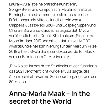
Laura Mvula ist eine britische Künstlerin,
Songwriterin und Komponistin. Mvula kommt aus
Birmingham und sammelte erste musikalische
Erfahrungen als Mitglied und Leiterin von A-
Cappella-, Jazz/Neo-Soul- und Gospelgruppen und
Chören. Sie wurde klassisch ausgebildet. Mvula
veröffentlichte ihr Debüt-Studioalbum ‚Sing to the
Moon‘ im Jahr 2013 und erhielt dafür zwei MOBO-
Awards und eine Nominierung für den Mercury Prize.
2018 erhielt Mvula die Ehrendoktorwürde für Musik
von der Birmingham City University.
‚Pink Noise‘ ist das dritte Studioalbum der Künstlerin,
das 2021 veröffentlicht wurde. Mvula sagte, das
Album beinhalte warme Sonnenuntergangstöne der
80er Jahre.
Anna-Maria Maak – In the
secret of the World