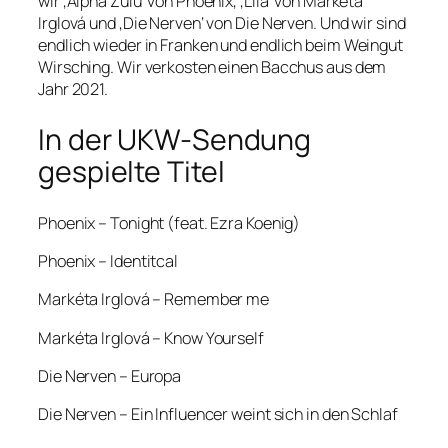
wir ‚Alpha Zulu‘ von Phoenix, ‚Lila‘ von Markéta
Irglová und ‚Die Nerven‘ von Die Nerven. Und wir sind
endlich wieder in Franken und endlich beim Weingut
Wirsching. Wir verkosten einen Bacchus aus dem
Jahr 2021.
In der UKW-Sendung
gespielte Titel
Phoenix – Tonight (feat. Ezra Koenig)
Phoenix – Identitcal
Markéta Irglová – Remember me
Markéta Irglová – Know Yourself
Die Nerven – Europa
Die Nerven – Ein Influencer weint sich in den Schlaf