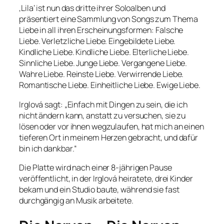
‚Lila‘ ist nun das dritte ihrer Soloalben und
präsentiert eine Sammlung von Songs zum Thema
Liebe in all ihren Erscheinungsformen: Falsche
Liebe. Verletzliche Liebe. Eingebildete Liebe.
Kindliche Liebe. Kindliche Liebe. Elterliche Liebe.
Sinnliche Liebe. Junge Liebe. Vergangene Liebe.
Wahre Liebe. Reinste Liebe. Verwirrende Liebe.
Romantische Liebe. Einheitliche Liebe. Ewige Liebe.
Irglová sagt: „Einfach mit Dingen zu sein, die ich
nicht ändern kann, anstatt zu versuchen, sie zu
lösen oder vor ihnen wegzulaufen, hat mich an einen
tieferen Ort in meinem Herzen gebracht, und dafür
bin ich dankbar.“
Die Platte wird nach einer 8-jährigen Pause
veröffentlicht, in der Irglová heiratete, drei Kinder
bekam und ein Studio baute, während sie fast
durchgängig an Musik arbeitete.