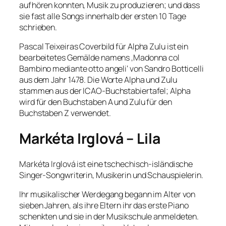
aufhören konnten, Musik zu produzieren; und dass
sie fast alle Songs innerhalb der ersten 10 Tage
schrieben.
Pascal Teixeiras Coverbild für Alpha Zulu ist ein
bearbeitetes Gemälde namens ‚Madonna col
Bambino mediante otto angeli‘ von Sandro Botticelli
aus dem Jahr 1478. Die Worte Alpha und Zulu
stammen aus der ICAO-Buchstabiertafel; Alpha
wird für den Buchstaben A und Zulu für den
Buchstaben Z verwendet.
Markéta Irglová – Lila
Markéta Irglová ist eine tschechisch-isländische
Singer-Songwriterin, Musikerin und Schauspielerin.
Ihr musikalischer Werdegang begann im Alter von
sieben Jahren, als ihre Eltern ihr das erste Piano
schenkten und sie in der Musikschule anmeldeten.