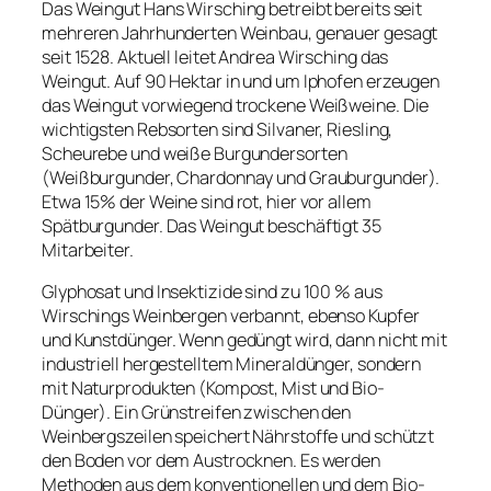
Das Weingut Hans Wirsching betreibt bereits seit
mehreren Jahrhunderten Weinbau, genauer gesagt
seit 1528. Aktuell leitet Andrea Wirsching das
Weingut. Auf 90 Hektar in und um Iphofen erzeugen
das Weingut vorwiegend trockene Weißweine. Die
wichtigsten Rebsorten sind Silvaner, Riesling,
Scheurebe und weiße Burgundersorten
(Weißburgunder, Chardonnay und Grauburgunder).
Etwa 15% der Weine sind rot, hier vor allem
Spätburgunder. Das Weingut beschäftigt 35
Mitarbeiter.
Glyphosat und Insektizide sind zu 100 % aus
Wirschings Weinbergen verbannt, ebenso Kupfer
und Kunstdünger. Wenn gedüngt wird, dann nicht mit
industriell hergestelltem Mineraldünger, sondern
mit Naturprodukten (Kompost, Mist und Bio-
Dünger). Ein Grünstreifen zwischen den
Weinbergszeilen speichert Nährstoffe und schützt
den Boden vor dem Austrocknen. Es werden
Methoden aus dem konventionellen und dem Bio-