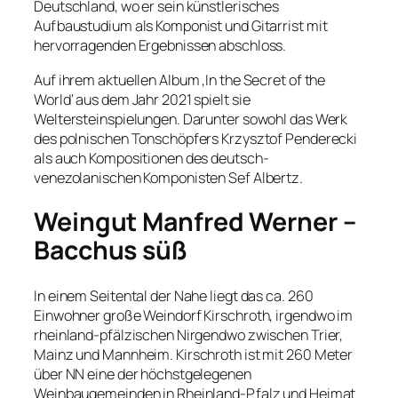
Deutschland, wo er sein künstlerisches
Aufbaustudium als Komponist und Gitarrist mit
hervorragenden Ergebnissen abschloss.
Auf ihrem aktuellen Album ‚In the Secret of the
World‘ aus dem Jahr 2021 spielt sie
Weltersteinspielungen. Darunter sowohl das Werk
des polnischen Tonschöpfers Krzysztof Penderecki
als auch Kompositionen des deutsch-
venezolanischen Komponisten Sef Albertz.
Weingut Manfred Werner –
Bacchus süß
In einem Seitental der Nahe liegt das ca. 260
Einwohner große Weindorf Kirschroth, irgendwo im
rheinland-pfälzischen Nirgendwo zwischen Trier,
Mainz und Mannheim. Kirschroth ist mit 260 Meter
über NN eine der höchstgelegenen
Weinbaugemeinden in Rheinland-Pfalz und Heimat