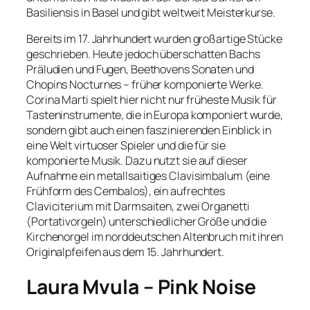
Basiliensis in Basel und gibt weltweit Meisterkurse.
Bereits im 17. Jahrhundert wurden großartige Stücke
geschrieben. Heute jedoch überschatten Bachs
Präludien und Fugen, Beethovens Sonaten und
Chopins Nocturnes – früher komponierte Werke.
Corina Marti spielt hier nicht nur früheste Musik für
Tasteninstrumente, die in Europa komponiert wurde,
sondern gibt auch einen faszinierenden Einblick in
eine Welt virtuoser Spieler und die für sie
komponierte Musik. Dazu nutzt sie auf dieser
Aufnahme ein metallsaitiges Clavisimbalum (eine
Frühform des Cembalos), ein aufrechtes
Claviciterium mit Darmsaiten, zwei Organetti
(Portativorgeln) unterschiedlicher Größe und die
Kirchenorgel im norddeutschen Altenbruch mit ihren
Originalpfeifen aus dem 15. Jahrhundert.
Laura Mvula – Pink Noise