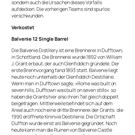
sondern auch die Ursachen dieses Vorfalls
aufdecken. Die vorherigen Teams sind spurlos
verschwunden.
Verkostet
Balvenie 12 Single Barrel
Die Balvenie Distillery ist eine Brennerei in Dufftown,
in Schottland. Die Brennerei wurde 1892 von William
J. Grant erbaut, der auch Glenfiddich gründete. Der
erste Brennvorgang fand 1893 statt. Balvenie liegt
heute noch unterhalb der Glenfiddich Destillerie.
Wenn man in Dufftown sagte, »Rome was built on
seven hills, Dufftown was built on seven stills« so
haben die Grants hier also ihren Teil gleich doppelt
beigetragen. Mittlerweile befindet sich auf dem
Areal auch noch eine dritte Brennerei der Grants: die
1990 eröffnete Kininvie Destillerie. Die Ortschaft
Duffton wurde einst als Balvenie gegründet. Noch
heute kann man die Ruinen von Balvenie Castle