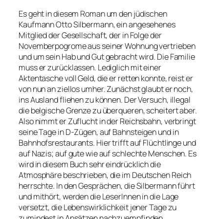
Es geht in diesem Roman um den jüdischen
Kaufmann Otto Silbermann, ein angesehenes
Mitglied der Gesellschaft, der in Folge der
Novemberpogrome aus seiner Wohnung vertrieben
und um sein Hab und Gut gebracht wird. Die Familie
muss er zurücklassen. Lediglich mit einer
Aktentasche voll Geld, die er retten konnte, reist er
von nun an ziellos umher. Zunächst glaubt er noch,
ins Ausland fliehen zu können. Der Versuch, illegal
die belgische Grenze zu überqueren, scheitert aber.
Also nimmt er Zuflucht in der Reichsbahn, verbringt
seine Tage in D-Zügen, auf Bahnsteigen und in
Bahnhofsrestaurants. Hier trifft auf Flüchtlinge und
auf Nazis; auf gute wie auf schlechte Menschen. Es
wird in diesem Buch sehr eindrücklich die
Atmosphäre beschrieben, die im Deutschen Reich
herrschte. In den Gesprächen, die Silbermann führt
und mithört, werden die LeserInnen in die Lage
versetzt, die Lebenswirklichkeit jener Tage zu
zumindest in Ansätzen nachzuempfinden.