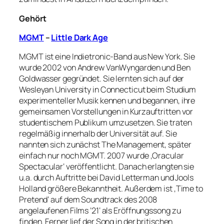
Gehört
MGMT
–
Little Dark Age
MGMT ist eine Indietronic-Band aus New York. Sie
wurde 2002 von Andrew VanWyngarden und Ben
Goldwasser gegründet. Sie lernten sich auf der
Wesleyan University in Connecticut beim Studium
experimenteller Musik kennen und begannen, ihre
gemeinsamen Vorstellungen in Kurzauftritten vor
studentischem Publikum umzusetzen. Sie traten
regelmäßig innerhalb der Universität auf. Sie
nannten sich zunächst The Management, später
einfach nur noch MGMT. 2007 wurde ‚Oracular
Spectacular‘ veröffentlicht. Danach erlangten sie
u.a. durch Auftritte bei David Letterman und Jools
Holland größere Bekanntheit. Außerdem ist ‚Time to
Pretend‘ auf dem Soundtrack des 2008
angelaufenen Films ’21‘ als Eröffnungssong zu
finden. Ferner lief der Song in der britischen