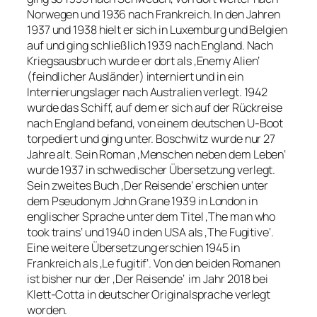
Norwegen und 1936 nach Frankreich. In den Jahren
1937 und 1938 hielt er sich in Luxemburg und Belgien
auf und ging schließlich 1939 nach England. Nach
Kriegsausbruch wurde er dort als ‚Enemy Alien‘
(feindlicher Ausländer) interniert und in ein
Internierungslager nach Australien verlegt. 1942
wurde das Schiff, auf dem er sich auf der Rückreise
nach England befand, von einem deutschen U-Boot
torpediert und ging unter. Boschwitz wurde nur 27
Jahre alt. Sein Roman ‚Menschen neben dem Leben‘
wurde 1937 in schwedischer Übersetzung verlegt.
Sein zweites Buch ‚Der Reisende‘ erschien unter
dem Pseudonym John Grane 1939 in London in
englischer Sprache unter dem Titel ‚The man who
took trains‘ und 1940 in den USA als ‚The Fugitive‘.
Eine weitere Übersetzung erschien 1945 in
Frankreich als ‚Le fugitif‘. Von den beiden Romanen
ist bisher nur der ‚Der Reisende‘ im Jahr 2018 bei
Klett-Cotta in deutscher Originalsprache verlegt
worden.