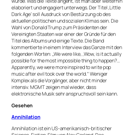
würde. Was die Texte angeht, ist man aber weiterhin
elaboriert und engagiert unterwegs. Der Titel ‚Little
Dark Age‘ soll Ausdruck von Bestürzung ob des
aktuellen politischen und sozialen Klimas sein. Die
Wahl von Donald Trump zum Präsidenten der
Vereinigten Staaten war einer der Gründe für den
Titel des Albums und einige Texte. Die Band
kommentierte in einem Interview das Ganze mit den
folgenden Worten: „We were like, ‚Wow, is it actually
possible for the most impossible thing to happen?…
Apparently, we were more inspired to write pop
music after evil took over the world.“ Weniger
Komplex als die Vorgänger, aber nicht minder
intensiv. MGMT zeigen mal wieder, dass
elektronische Musik sehr anspruchsvoll sein kann.
Gesehen
Annihilation
Annihilation ist ein US-amerikanisch-britischer