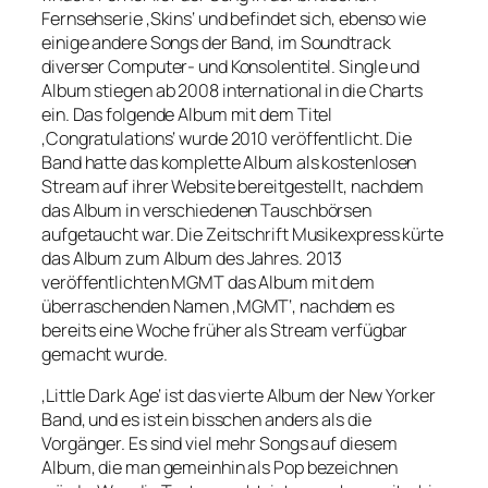
Fernsehserie ‚Skins‘ und befindet sich, ebenso wie
einige andere Songs der Band, im Soundtrack
diverser Computer- und Konsolentitel. Single und
Album stiegen ab 2008 international in die Charts
ein. Das folgende Album mit dem Titel
‚Congratulations‘ wurde 2010 veröffentlicht. Die
Band hatte das komplette Album als kostenlosen
Stream auf ihrer Website bereitgestellt, nachdem
das Album in verschiedenen Tauschbörsen
aufgetaucht war. Die Zeitschrift Musikexpress kürte
das Album zum Album des Jahres. 2013
veröffentlichten MGMT das Album mit dem
überraschenden Namen ‚MGMT‘, nachdem es
bereits eine Woche früher als Stream verfügbar
gemacht wurde.
‚Little Dark Age‘ ist das vierte Album der New Yorker
Band, und es ist ein bisschen anders als die
Vorgänger. Es sind viel mehr Songs auf diesem
Album, die man gemeinhin als Pop bezeichnen