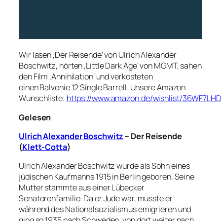
Wir lasen ‚Der Reisende‘ von Ulrich Alexander
Boschwitz, hörten ‚Little Dark Age‘ von MGMT, sahen
den Film ‚Annihilation‘ und verkosteten
einen Balvenie 12 Single Barrell. Unsere Amazon
Wunschliste:
https://www.amazon.de/wishlist/36WF7LH
Gelesen
Ulrich Alexander Boschwitz
– Der Reisende
(
Klett-Cotta
)
Ulrich Alexander Boschwitz wurde als Sohn eines
jüdischen Kaufmanns 1915 in Berlin geboren. Seine
Mutter stammte aus einer Lübecker
Senatorenfamilie. Da er Jude war, musste er
während des Nationalsozialismus emigrieren und
ging so 1935 nach Schweden, von dort weiter nach