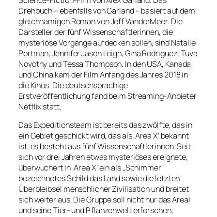
Science-Fiction-Film von Alex Garland. Das
Drehbuch – ebenfalls von Garland – basiert auf dem
gleichnamigen Roman von Jeff VanderMeer. Die
Darsteller der fünf Wissenschaftlerinnen, die
mysteriöse Vorgänge aufdecken sollen, sind Natalie
Portman, Jennifer Jason Leigh, Gina Rodriguez, Tuva
Novotny und Tessa Thompson. In den USA, Kanada
und China kam der Film Anfang des Jahres 2018 in
die Kinos. Die deutschsprachige
Erstveröffentlichung fand beim Streaming-Anbieter
Netflix statt.
Das Expeditionsteam ist bereits das zwölfte, das in
ein Gebiet geschickt wird, das als ‚Area X‘ bekannt
ist, es besteht aus fünf Wissenschaftlerinnen. Seit
sich vor drei Jahren etwas mysteriöses ereignete,
überwuchert in ‚Area X‘ ein als „Schimmer“
bezeichnetes Schild das Land sowie die letzten
Überbleibsel menschlicher Zivilisation und breitet
sich weiter aus. Die Gruppe soll nicht nur das Areal
und seine Tier- und Pflanzenwelt erforschen,