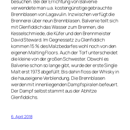
besuchen. Bei der Errichtung von Balvenie
verwendete man u.a. kostengünstige gebrauchte
Brennblasen von Lagavulin. Inzwischen verfügt die
Brennerei über neun Brennblasen. Balvenie teilt sich
mit Glenfiddich das Wasser zum Brennen, die
Kesselschmiede, die Küfer und den Brennmeister
David Steward. Im Gegnessatz zu Glenfiddich
kommen 15 % des Malzbedarfes wohl noch von den
eigenen Malting Floors. Auch der Torf unterscheidet
die kleine von der großen Schwester. Obwohl es
Balvenie schon so lange gibt, wurde der erste Single
Malt erst 1973 abgefüllt. Bis dahin floss der Whisky in
die hauseigene Verblendung. Die Brennblasen
werden mit innenliegenden Dampfspiralen befeuert.
Der Dampf selbst stammt aus der Abhitze
Glenfiddichs.
6. April 2018