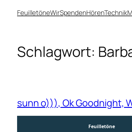
Zum
Feuilletöne
Wir
Spenden
Hören
Technik
M
Inhalt
springen
Schlagwort:
Barb
sunn o))), Ok Goodnight, 