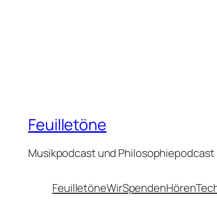
Feuilletöne
Musikpodcast und Philosophiepodcast
Feuilletöne
Wir
Spenden
Hören
Tec