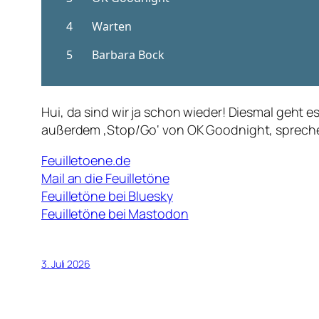
Hui, da sind wir ja schon wieder! Diesmal geht 
außerdem ‚Stop/Go‘ von OK Goodnight, spreche
Feuilletoene.de
Mail an die Feuilletöne
Feuilletöne bei Bluesky
Feuilletöne bei Mastodon
3. Juli 2026