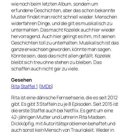
wie noch beim letzten Album, sondern um
erfundene Geschichten, aber das schon bekannte
Muster findet man recht schnell wieder. Menschen
widerfahren Dinge, und die gilt es musikalisch zu
untermahlen. Das macht Kozelek auch hier wieder
hervorragend. Auch hier gelingt es ihm, mit seinen
Geschichten toll zu unterhalten. Musikalisch ist das
ganze erwachsen geworden, könnte man sagen.
Könnte sein, dass das nicht allen gefällt. Kozelek
bleibt sich treu ohne stehen zu bleiben. Das
schaffen auch nicht gar zu viele.
Gesehen
Rita
Staffel 1
(
IMDb
)
Rita ist eine dänische Fernsehserie, die es seit 2012
gibt. Es gibt 3 Staffeln zu je 8 Episoden. Seit 2015 ist
die erste Staffel auch bei Netflix. Es geht um eine
42-jährigen Mutter und Lehrerin Rita Madsen.
Dickköpfig, mit Autoritätsproblemen behaftet und
auch sonst kein Mensch von Traurigkeit. Weder in