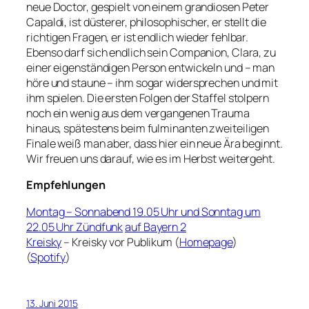
neue Doctor, gespielt von einem grandiosen Peter
Capaldi, ist düsterer, philosophischer, er stellt die
richtigen Fragen, er ist endlich wieder fehlbar.
Ebenso darf sich endlich sein Companion, Clara, zu
einer eigenständigen Person entwickeln und – man
höre und staune – ihm sogar widersprechen und mit
ihm spielen. Die ersten Folgen der Staffel stolpern
noch ein wenig aus dem vergangenen Trauma
hinaus, spätestens beim fulminanten zweiteiligen
Finale weiß man aber, dass hier ein neue Ära beginnt.
Wir freuen uns darauf, wie es im Herbst weitergeht.
Empfehlungen
Montag – Sonnabend 19.05 Uhr und Sonntag um
22.05 Uhr Zündfunk
auf Bayern 2
Kreisky
– Kreisky vor Publikum (
Homepage
)
(
Spotify
)
13. Juni 2015