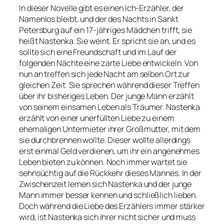
In dieser Novelle gibt es einen Ich-Erzähler, der
Namenlos bleibt, und der des Nachts in Sankt
Petersburg auf ein 17-jähriges Mädchen trifft, sie
heißt Nastenka. Sie weint. Er spricht sie an, und es
sollte sich eine Freundschaft und im Lauf der
folgenden Nächte eine zarte Liebe entwickeln. Von
nun an treffen sich jede Nacht am selben Ort zur
gleichen Zeit. Sie sprechen während dieser Treffen
über ihr bisheriges Leben. Der junge Mann erzählt
von seinem einsamen Leben als Träumer. Nastenka
erzählt von einer unerfüllten Liebe zu einem
ehemaligen Untermieter ihrer Großmutter, mit dem
sie durchbrennen wollte. Dieser wollte allerdings
erst einmal Geld verdienen, um ihr ein angenehmes
Leben bieten zu können. Noch immer wartet sie
sehnsüchtig auf die Rückkehr dieses Mannes. In der
Zwischenzeit lernen sich Nastenka und der junge
Mann immer besser kennen und schließlich lieben.
Doch während die Liebe des Erzählers immer stärker
wird, ist Nastenka sich ihrer nicht sicher und muss