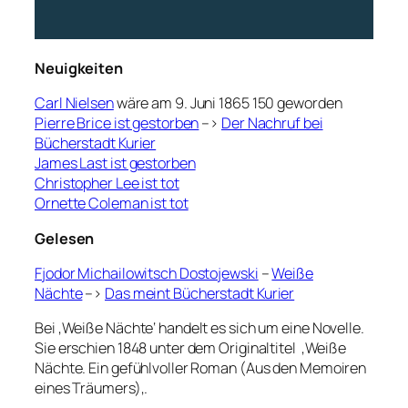
Neuigkeiten
Carl Nielsen
wäre am 9. Juni 1865 150 geworden
Pierre Brice ist gestorben
–>
Der Nachruf bei
Bücherstadt Kurier
James Last ist gestorben
Christopher Lee ist tot
Ornette Coleman ist tot
Gelesen
Fjodor Michailowitsch Dostojewski
–
Weiße
Nächte
–>
Das meint Bücherstadt Kurier
Bei ‚Weiße Nächte‘ handelt es sich um eine Novelle.
Sie erschien 1848 unter dem Originaltitel ‚Weiße
Nächte. Ein gefühlvoller Roman (Aus den Memoiren
eines Träumers)
‚
.