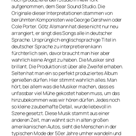
aufgenommen, dem Sear Sound Studio. Die
Originale dieser Interpretationen stammen von
berühmten Komponisten wie George Gershwin oder
Cole Porter. Götz Alsmann hat diese nicht nur neu
arrangiert, er singt dies Songs alle in deutscher
Sprache. Ursprünglich englischsprachige Titel in
deutscher Sprache zu interpretieren kann
fürchterlich sein, davor braucht man hier aber
wahrlich keine Angst zu haben. Die Musiker sind
brillant. Die Produktion ist über alle Zweifel erhaben.
Selten hat man ein so perfekt produziertes Album
genießen dürfen. Hier stimmt wahrlich alles. Man
hört, bei allem was die Musiker machen, dass es
unfassbar viel Mühe gekostet haben muss, um das
hinzubekommen was wir hören dürfen. Jedes noch
so kleine zauberhafte Detail, wurde liebevoll in
Szene gesetzt. Diese Musik stammt aus einer
anderen Zeit, man wähnt sich in alten großen
amerikanischen Autos, sieht die Menschen in der
typischen Mode der 50er Jahre umher wandeln und