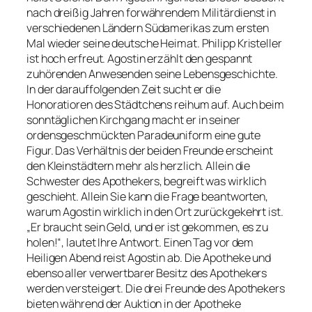
nach dreißig Jahren forwährendem Militärdienst in
verschiedenen Ländern Südamerikas zum ersten
Mal wieder seine deutsche Heimat. Philipp Kristeller
ist hoch erfreut. Agostin erzählt den gespannt
zuhörenden Anwesenden seine Lebensgeschichte.
In der darauffolgenden Zeit sucht er die
Honoratioren des Städtchens reihum auf. Auch beim
sonntäglichen Kirchgang macht er in seiner
ordensgeschmückten Paradeuniform eine gute
Figur. Das Verhältnis der beiden Freunde erscheint
den Kleinstädtern mehr als herzlich. Allein die
Schwester des Apothekers, begreift was wirklich
geschieht. Allein Sie kann die Frage beantworten,
warum Agostin wirklich in den Ort zurückgekehrt ist.
„Er braucht sein Geld, und er ist gekommen, es zu
holen!“, lautet Ihre Antwort. Einen Tag vor dem
Heiligen Abend reist Agostin ab. Die Apotheke und
ebenso aller verwertbarer Besitz des Apothekers
werden versteigert. Die drei Freunde des Apothekers
bieten während der Auktion in der Apotheke