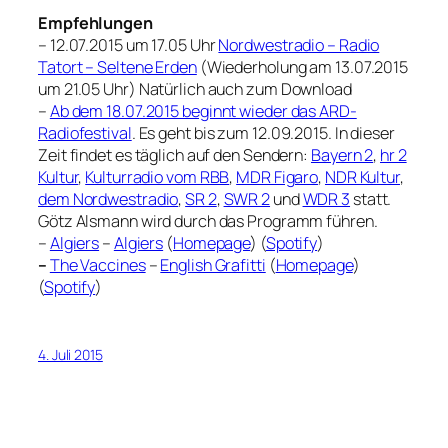
Empfehlungen
– 12.07.2015 um 17.05 Uhr
Nordwestradio – Radio
Tatort – Seltene Erden
(Wiederholung am 13.07.2015
um 21.05 Uhr) Natürlich auch zum Download
–
Ab dem 18.07.2015 beginnt wieder das ARD-
Radiofestival
. Es geht bis zum 12.09.2015. In dieser
Zeit findet es täglich auf den Sendern:
Bayern 2
,
hr 2
Kultur
,
Kulturradio vom RBB
,
MDR Figaro
,
NDR Kultur
,
dem Nordwestradio
,
SR 2
,
SWR 2
und
WDR 3
statt.
Götz Alsmann wird durch das Programm führen.
–
Algiers
–
Algiers
(
Homepage
) (
Spotify
)
–
The Vaccines
–
English Grafitti
(
Homepage
)
(
Spotify
)
4. Juli 2015