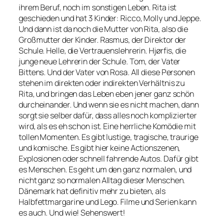
ihrem Beruf, noch im sonstigen Leben. Rita ist
geschieden und hat 3 Kinder: Ricco, Molly und Jeppe.
Und dann ist da noch die Mutter von Rita, also die
Großmutter der Kinder. Rasmus, der Direktor der
Schule. Helle, die Vertrauenslehrerin. Hjørfis, die
junge neue Lehrerin der Schule. Tom, der Vater
Bittens. Und der Vater von Rosa. All diese Personen
stehen im direkten oder indirekten Verhältnis zu
Rita, und bringen das Leben eben jener ganz schön
durcheinander. Und wenn sie es nicht machen, dann
sorgt sie selber dafür, dass alles noch komplizierter
wird, als es eh schon ist. Eine herrliche Komödie mit
tollen Momenten. Es gibt lustige, tragische, traurige
und komische. Es gibt hier keine Actionszenen,
Explosionen oder schnell fahrende Autos. Dafür gibt
es Menschen. Es geht um den ganz normalen, und
nicht ganz so normalen Alltag dieser Menschen.
Dänemark hat definitiv mehr zu bieten, als
Halbfettmargarine und Lego. Filme und Serien kann
es auch. Und wie! Sehenswert!