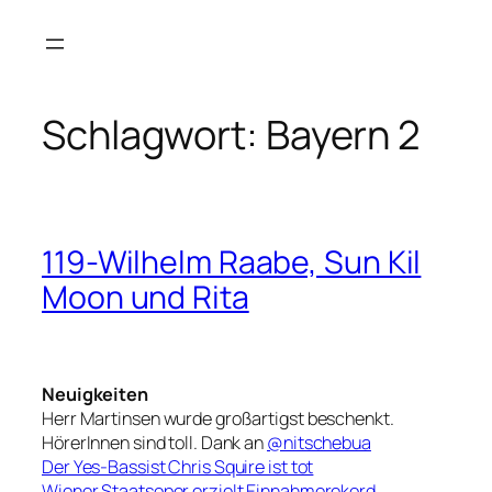
Zum
Inhalt
springen
Schlagwort:
Bayern 2
119-Wilhelm Raabe, Sun Kil
Moon und Rita
Neuigkeiten
Herr Martinsen wurde großartigst beschenkt.
HörerInnen sind toll. Dank an
@nitschebua
Der Yes-Bassist Chris Squire ist tot
Wiener Staatsoper erzielt Einnahmerekord