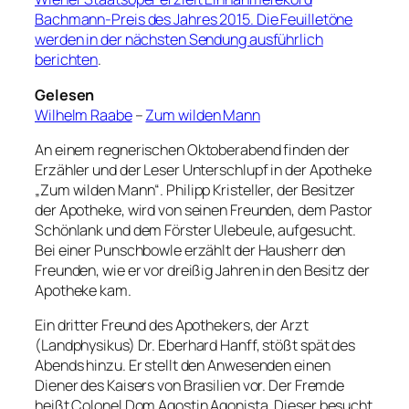
Bachmann-Preis des Jahres 2015. Die Feuilletöne
werden in der nächsten Sendung ausführlich
berichten
.
Gelesen
Wilhelm Raabe
–
Zum wilden Mann
An einem regnerischen Oktoberabend finden der
Erzähler und der Leser Unterschlupf in der Apotheke
„Zum wilden Mann“. Philipp Kristeller, der Besitzer
der Apotheke, wird von seinen Freunden, dem Pastor
Schönlank und dem Förster Ulebeule, aufgesucht.
Bei einer Punschbowle erzählt der Hausherr den
Freunden, wie er vor dreißig Jahren in den Besitz der
Apotheke kam.
Ein dritter Freund des Apothekers, der Arzt
(Landphysikus) Dr. Eberhard Hanff, stößt spät des
Abends hinzu. Er stellt den Anwesenden einen
Diener des Kaisers von Brasilien vor. Der Fremde
heißt Colonel Dom Agostin Agonista. Dieser besucht