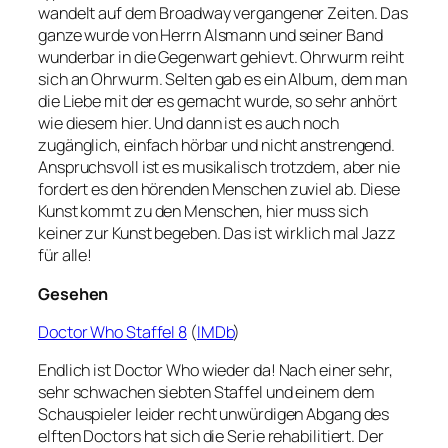
wandelt auf dem Broadway vergangener Zeiten. Das
ganze wurde von Herrn Alsmann und seiner Band
wunderbar in die Gegenwart gehievt. Ohrwurm reiht
sich an Ohrwurm. Selten gab es ein Album, dem man
die Liebe mit der es gemacht wurde, so sehr anhört
wie diesem hier. Und dann ist es auch noch
zugänglich, einfach hörbar und nicht anstrengend.
Anspruchsvoll ist es musikalisch trotzdem, aber nie
fordert es den hörenden Menschen zuviel ab. Diese
Kunst kommt zu den Menschen, hier muss sich
keiner zur Kunst begeben. Das ist wirklich mal Jazz
für alle!
Gesehen
Doctor Who Staffel 8
(
IMDb
)
Endlich ist Doctor Who wieder da! Nach einer sehr,
sehr schwachen siebten Staffel und einem dem
Schauspieler leider recht unwürdigen Abgang des
elften Doctors hat sich die Serie rehabilitiert. Der