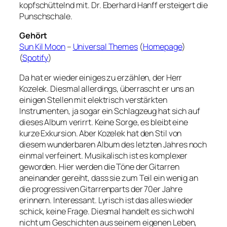
kopfschüttelnd mit. Dr. Eberhard Hanff ersteigert die
Punschschale.
Gehört
Sun Kil Moon
–
Universal Themes
(
Homepage
)
(
Spotify
)
Da hat er wieder einiges zu erzählen, der Herr
Kozelek. Diesmal allerdings, überrascht er uns an
einigen Stellen mit elektrisch verstärkten
Instrumenten, ja sogar ein Schlagzeug hat sich auf
dieses Album verirrt. Keine Sorge, es bleibt eine
kurze Exkursion. Aber Kozelek hat den Stil von
diesem wunderbaren Album des letzten Jahres noch
einmal verfeinert. Musikalisch ist es komplexer
geworden. Hier werden die Töne der Gitarren
aneinander gereiht, dass sie zum Teil ein wenig an
die progressiven Gitarrenparts der 70er Jahre
erinnern. Interessant. Lyrisch ist das alles wieder
schick, keine Frage. Diesmal handelt es sich wohl
nicht um Geschichten aus seinem eigenen Leben,