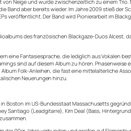
t von Neige und wurde zwischenzeitlich zu einem Trio.
die Band aber bereits wieder. Im Jahre 2009 stieß der S
Ps veröffentlicht. Der Band wird Pionierarbeit im Blac
 Studioalbums des französischen Blackgaze-Duos Alcest, 
iedern eine Fantasiesprache, die lediglich aus Vokalen be
eamings sind auf diesem Album zu hören. Phasenweise e
Album Folk-Anleihen, die fast eine mittelalterliche Ass
ikalischen Neuerungen hinzu.
986 in Boston im US-Bundesstaat Massachusetts gegrün
oey Santiago (Leadgitarre), Kim Deal (Bass, Hintergru
r zusammen.
m der 90er Jahre verbunden und greifen auf Elemente w