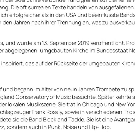
ang. Die oft surrealen Texte handeln von ausgefallene
tlich erfolgreicher als in den USA und beeinflusste Ban
in den Jahren nach ihrer Trennung an, was zu ausverka
xies, und wurde am 13. September 2019 veröffentlicht. 
iner abgelegenen, umgebauten Kirche im Bundesstaat 
 inspiriert, das auf der Rückseite der umgebauten Kirc
f und begann im Alter von neun Jahren Trompete zu spie
gland Conservatory of Music besuchte. Später kehrte s
der lokalen Musikszene. Sie trat in Chicago und New Yor
hlagzeuger Frank Rosaly, sowie in verschiedenen Trio
ete sie die Band Block and Tackle. Sie ist eine Avantg
Jazz, sondern auch in Punk, Noise und Hip-Hop.