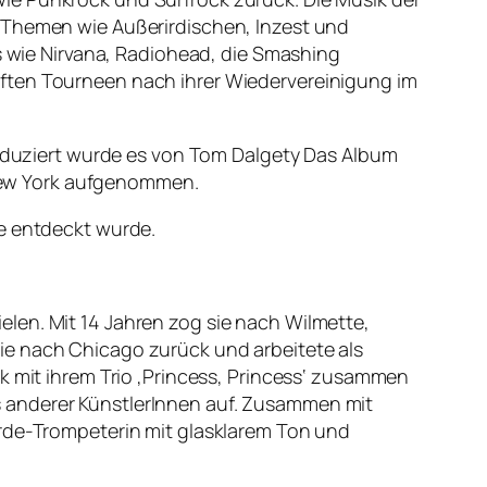
n Themen wie Außerirdischen, Inzest und
ds wie Nirvana, Radiohead, die Smashing
uften Tourneen nach ihrer Wiedervereinigung im
Produziert wurde es von Tom Dalgety Das Album
New York aufgenommen.
he entdeckt wurde.
len. Mit 14 Jahren zog sie nach Wilmette,
ie nach Chicago zurück und arbeitete als
k mit ihrem Trio ‚Princess, Princess‘ zusammen
s anderer KünstlerInnen auf. Zusammen mit
arde-Trompeterin mit glasklarem Ton und