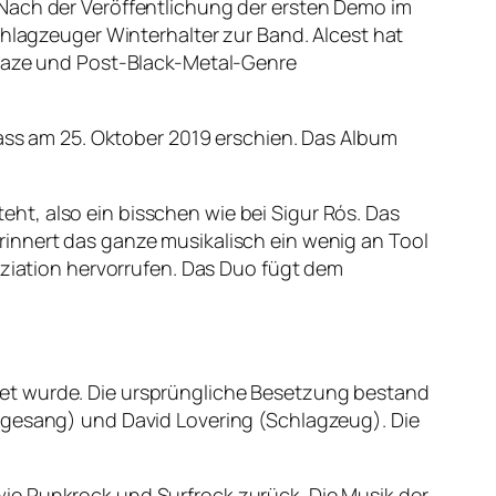
 Nach der Veröffentlichung der ersten Demo im
chlagzeuger Winterhalter zur Band. Alcest hat
kgaze und Post-Black-Metal-Genre
dass am 25. Oktober 2019 erschien. Das Album
steht, also ein bisschen wie bei Sigur Rós. Das
rinnert das ganze musikalisch ein wenig an Tool
oziation hervorrufen. Das Duo fügt dem
det wurde. Die ursprüngliche Besetzung bestand
ndgesang) und David Lovering (Schlagzeug). Die
ie Punkrock und Surfrock zurück. Die Musik der