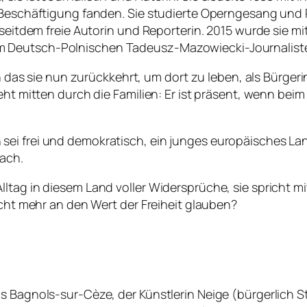
e Beschäftigung fanden. Sie studierte Operngesang und 
t seitdem freie Autorin und Reporterin. 2015 wurde sie 
m Deutsch-Polnischen Tadeusz-Mazowiecki-Journaliste
 in das sie nun zurückkehrt, um dort zu leben, als Bürger
eht mitten durch die Familien: Er ist präsent, wenn bei
sei frei und demokratisch, ein junges europäisches La
rach.
ltag in diesem Land voller Widersprüche, sie spricht m
icht mehr an den Wert der Freiheit glauben?
us Bagnols-sur-Cèze, der Künstlerin Neige (bürgerlich 