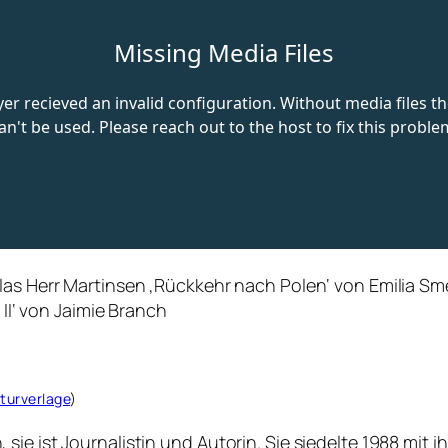
as Herr Martinsen ‚Rückkehr nach Polen‘ von Emilia Smec
 II‘ von Jaimie Branch
turverlage
)
ie ist Journalistin und Autorin. Sie siedelte 1988 mit i