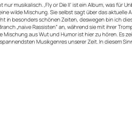
t nur musikalisch. ‚Fly or Die II‘ ist ein Album, was f
eine wilde Mischung. Sie selbst sagt über das aktuelle 
 nicht in besonders schönen Zeiten, deswegen bin ich d
 Branch „naive Rassisten“ an, während sie mit ihrer Trom
e Mischung aus Wut und Humor ist hier zu hören. Es zeig
r spannendsten Musikgenres unserer Zeit. In diesem Sin