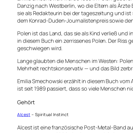
Danzig nach Westberlin, wo die Eltern als Ärzt
sie als Redakteurin bei der tageszeitung und is
dem Konrad-Duden-Journalistenpreis sowie de
Polen ist das Land, das sie als Kind verließ und
in diesem Buch ein zerrissenes Polen. Der Riss g
geschwiegen wird.
Lange glaubten die Menschen im Westen: Polen 
Mehrheit rechtskonservativ — und das Bild zerb
Emilia Smechowski erzählt in diesem Buch vom Al
ist seit 1989 passiert, dass so viele Menschen n
Gehört
Alcest
– Spiritual Instinct
Alcest ist eine französische Post-Metal-Band a