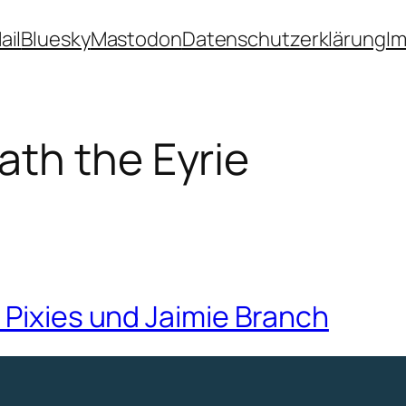
ail
Bluesky
Mastodon
Datenschutzerklärung
I
th the Eyrie
 Pixies und Jaimie Branch