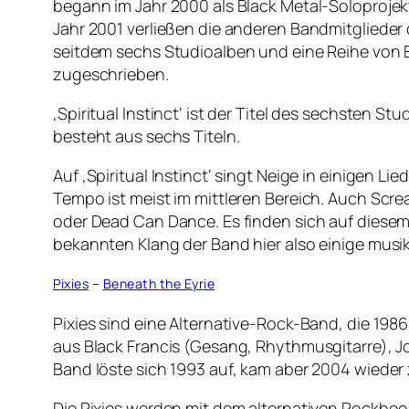
begann im Jahr 2000 als Black Metal-Soloprojek
Jahr 2001 verließen die anderen Bandmitglieder 
seitdem sechs Studioalben und eine Reihe von E
zugeschrieben.
‚Spiritual Instinct‘ ist der Titel des sechsten
besteht aus sechs Titeln.
Auf ‚Spiritual Instinct‘ singt Neige in einigen L
Tempo ist meist im mittleren Bereich. Auch Scr
oder Dead Can Dance. Es finden sich auf diesem 
bekannten Klang der Band hier also einige mus
Pixies
–
Beneath the Eyrie
Pixies sind eine Alternative-Rock-Band, die 1
aus Black Francis (Gesang, Rhythmusgitarre), J
Band löste sich 1993 auf, kam aber 2004 wiede
Die Pixies werden mit dem alternativen Rockboo