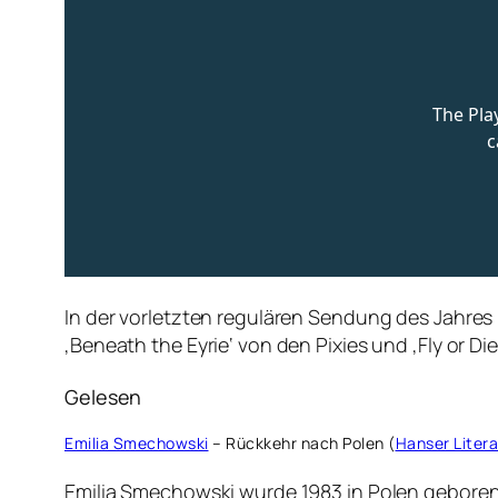
In der vorletzten regulären Sendung des Jahres l
‚Beneath the Eyrie‘ von den Pixies und ‚Fly or Die
Gelesen
Emilia Smechowski
– Rückkehr nach Polen (
Hanser Litera
Emilia Smechowski wurde 1983 in Polen geboren, s