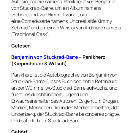
Autobiographie namens ‚Panikherz‘ von Benjamin
von Stuckrad-Barre, um ein Album namens
‚Schneeland‘ von Himmelsrandt, um
eine Comedyserie namens ‚Unbreakable Kimmy
Schmidt‘ und um einen Whisky von Ardmore namens
‚Traditional Cask‘.
Gelesen
Benjamin von Stuckrad-Barre
– Panikherz
(Kiepenheuer & Witsch)
Panikherz ist die Autobiographie von Benjamin von
Stuckrad-Barre. Dieses Buch beginnt in Rotenburg
an der Wümme, wo Stuckrad-Barre aufwuchs, und
führt uns durch Kindheit, Jugend und
Erwachsenenalter des Autoren. Es geht um Drogen,
Medien, Menschen, die in den Medien arbeiten, Udo
Lindenberg, der Stuckrad-Barre besonderes prägte.
Und natürlich um Stuckrad-Barre.
Gehört