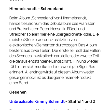
Himmelsrandt – Schneeland
Beim Album ‚Schneeland‘ von Himmelsrandt,
handelt es sich um das Debütalbum des Pianisten
und Bratschisten Peter Honsalik. Flügel und
Streicher spielen hier eine übergeordnete Rolle. Die
meisten Stücke werden zusätzlich von
elektronischen Elementen durchzogen. Das Album
besteht aus zwei Teilen: Der erste Teil soll das Fallen
des Schnees musikalisch darstellen; der zweite Teil
die daraus entstandene Landschaft. Hin und wieder
fühlt man sich musikalisch ein wenig an Sigur Rós
erinnert. Allerdings wird auf diesem Album weder
gesungen noch ist es das gemeinsame Produkt
einer Band.
Gesehen
Unbreakable Kimmy Schmidt
– Staffel 1 und 2