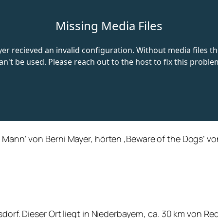
er Mann‘ von
Berni Mayer, hörten
‚Beware of the Dogs‘ vo
sdorf. Dieser Ort liegt in Niederbayern, ca. 30 km von R