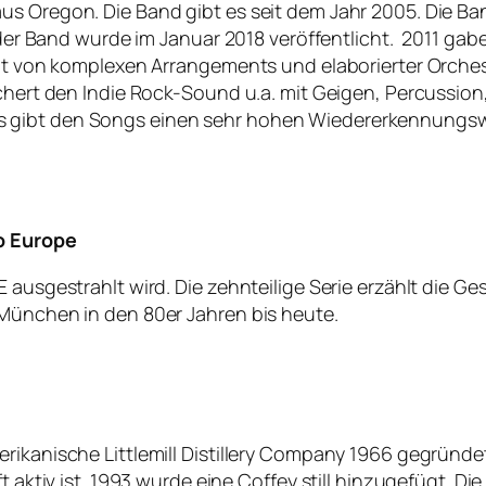
s Oregon. Die Band gibt es seit dem Jahr 2005. Die Ban
um der Band wurde im Januar 2018 veröffentlicht. 2011 g
ägt von komplexen Arrangements und elaborierter Orchest
ichert den Indie Rock-Sound u.a. mit Geigen, Percussio
 gibt den Songs einen sehr hohen Wiedererkennungswer
to Europe
E ausgestrahlt wird. Die zehnteilige Serie erzählt die 
 München in den 80er Jahren bis heute.
ikanische Littlemill Distillery Company 1966 gegründet.
t aktiv ist. 1993 wurde eine Coffey still hinzugefügt. D