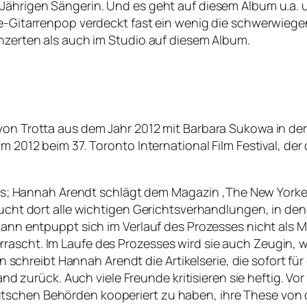
-Jährigen Sängerin. Und es geht auf diesem Album u.a. 
le-Gitarrenpop verdeckt fast ein wenig die schwerwiege
onzerten als auch im Studio auf diesem Album.
von Trotta aus dem Jahr 2012 mit Barbara Sukowa in der 
m 2012 beim 37. Toronto International Film Festival, der 
Hannah Arendt schlägt dem Magazin ‚The New Yorker‘ 
ucht dort alle wichtigen Gerichtsverhandlungen, in denen
mann entpuppt sich im Verlauf des Prozesses nicht als M
rrascht. Im Laufe des Prozesses wird sie auch Zeugin,
hreibt Hannah Arendt die Artikelserie, die sofort für 
 Land zurück. Auch viele Freunde kritisieren sie heftig. 
tschen Behörden kooperiert zu haben, ihre These von 