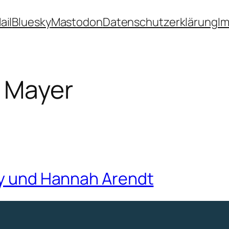
ail
Bluesky
Mastodon
Datenschutzerklärung
I
i Mayer
lly und Hannah Arendt