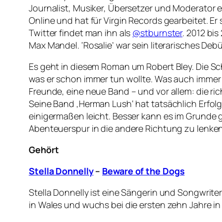
Journalist, Musiker, Übersetzer und Moderator
Online und hat für Virgin Records gearbeitet. Er 
Twitter findet man ihn als
@stburnster
.
2012 bis 
Max Mandel. ‘Rosalie’ war sein literarisches Debü
Es geht in diesem Roman um Robert Bley. Die Sch
was er schon immer tun wollte. Was auch immer d
Freunde, eine neue Band – und vor allem: die ric
Seine Band ‚Herman Lush‘ hat tatsächlich Erfolg
einigermaßen leicht. Besser kann es im Grunde 
Abenteuerspur in die andere Richtung zu lenken
Gehört
Stella Donnelly
–
Beware of the Dogs
Stella Donnelly ist eine Sängerin und Songwriter
in Wales und wuchs bei die ersten zehn Jahre in