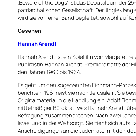
‚Beware of the Dogs‘ ist das Debutalbum der 25
patriarchalischen Gesellschaft. Der Jingle-Jang
wird sie von einer Band begleitet, sowohl auf K
Gesehen
Hannah Arendt
Hannah Arendt ist ein Spielfilm von Margarethe 
Publizistin Hannah Arendt. Premiere hatte der Fil
den Jahren 1960 bis 1964.
Es geht
um den sogenannten Eichmann-Prozess; 
berichten. 1961 reist sie nach Jerusalem. Sie bes
Originalmaterial in die Handlung ein. Adolf Eich
mittelmäßiger Bürokrat, was Hannah Arendt übe
Befragung zusammenbrechen. Nach zwei Jahren sc
Israel und in der Welt sorgt. Sie zieht sich aufs
Anschuldigungen an die Judenräte, mit den deu