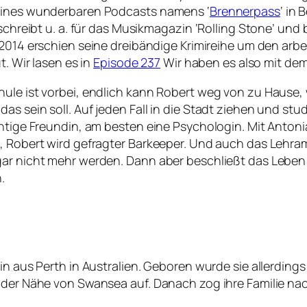
 eines wunderbaren Podcasts namens ‘
Brennerpass
‘ in 
schreibt u. a. für das Musikmagazin ‘Rolling Stone’ und 
2014 erschien seine dreibändige Krimireihe um den arb
t. Wir lasen es in
Episode 237
Wir haben es also mit de
ule ist vorbei, endlich kann Robert weg von zu Hause, 
as sein soll. Auf jeden Fall in die Stadt ziehen und st
htige Freundin, am besten eine Psychologin. Mit Antonia
, Robert wird gefragter Barkeeper. Und auch das Lehram
gar nicht mehr werden. Dann aber beschließt das Leben 
.
in aus Perth in Australien. Geboren wurde sie allerdings
 der Nähe von Swansea auf. Danach zog ihre Familie nac