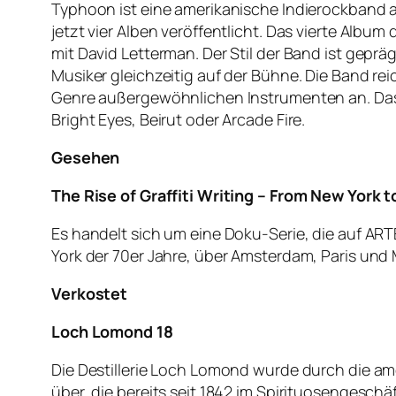
Typhoon ist eine amerikanische Indierockband au
jetzt vier Alben veröffentlicht. Das vierte Alb
mit David Letterman. Der Stil der Band ist gepr
Musiker gleichzeitig auf der Bühne. Die Band re
Genre außergewöhnlichen Instrumenten an. Das
Bright Eyes, Beirut oder Arcade Fire.
Gesehen
The Rise of Graffiti Writing – From New York 
Es handelt sich um eine Doku-Serie, die auf ART
York der 70er Jahre, über Amsterdam, Paris und
Verkostet
Loch Lomond 18
Die Destillerie Loch Lomond wurde durch die amer
über, die bereits seit 1842 im Spirituosengeschäf