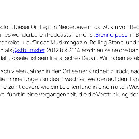
sdorf. Dieser Ort liegt in Niederbayern, ca. 30 km von R
 eines wunderbaren Podcasts namens ‚
Brennerpass
‚ in
 schreibt u. a. für das Musikmagazin ‚Rolling Stone‘ und
hn als
@stburnster
.
2012 bis 2014 erschien seine dreibän
. ‚Rosalie‘ ist sein literarisches Debüt. Wir haben es 
ch vielen Jahren in den Ort seiner Kindheit zurück, nac
: die Erinnerungen an das Erwachsenwerden auf dem Lan
er erzählt davon, wie ein Leichenfund in einem alten Wa
t, führt in eine Vergangenheit, die die Verstrickung d
.