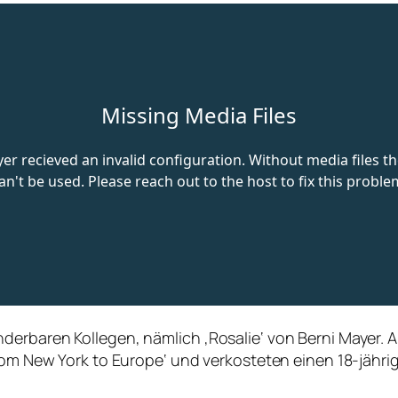
derbaren Kollegen, nämlich ‚Rosalie‘ von Berni Mayer. 
 From New York to Europe‘ und verkosteten einen 18-jäh