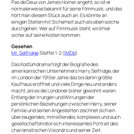
Pas de Deux von James Horner angeht, so ist er
normalerweise bekannt für seine Filmmusik, und das
hört man diesem Stück auch an. Es könnte an
einigen Stellen mit Sicherheit auch als eben solche
durchgehen. Wer auf Filmmusik steht, wird hier
sicher auf seine Kosten kommen.
Gesehen
Mr. Selfridge
Staffel 1-2 (
IMDb
)
Das Kostümdrama folgt der Biografie des
amerikanischen Unternehmers Harry Selfridge, der
im London der 1910er Jahre das bis dahin größte
Kaufhaus eröffnet und viele Dinge neu und anders
macht, als es die Londoner bisher gewohnt waren.
Entlang der Irrungen und Wirrungen der
persönlichen Beziehungen zwischen Harry, seiner
Familie und seinen Angestellten zeichnet sich ein
überzeugendes, mitreißendes, komplexes und auch
gesellschaftshistorisch interessantes Portrait des
charismatischen Visionärs und seiner Zeit.