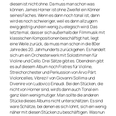
diesen ist nicht ohne. Da muss man schon was
können. James Horner ist ohne Zweifel ein Könner
seines Faches. Wenn es dann noch tonal ist, dann
wird es noch schwieriger, weil es dann allzugern
ewig gestrig und ein wenig zu elegisch wird. Das
letzte mal, dass er sich außerhalb der Filmmusik mit
klassischen Kompositionen beschäftigt hat, liegt
eine Weile zurück, da muss man schon in die 80er
Jahre des 20. Jahrhunderts zurückgehen. Es handelt
sich um ein Orchesterwerk mit Solostimmen für
Violine und Cello. Drei Sätze gibt es. Obendrein gibt
es auf diesem Album noch Fratres für Violine,
Streichorchester und Perkussion von Arvo Pärt.
Violoncelles, Vibrezi! von Giovanni Sollima und
Divenire von Ludovico Einaudi. Bei den Stücken, die
nicht von Horner sind, wird’s dann auch Tonal ein
ganz klein wenig mutiger. Man sollte die anderen
Stücke dieses Albums nicht unterschätzen. Es sind
ware Schätze, bei denen es sich lohnt, sich ein wenig
näher mit diesen Stücken zu beschäftigen. Was nun