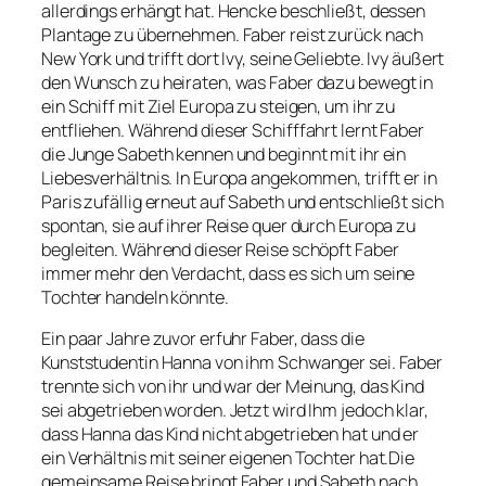
allerdings erhängt hat. Hencke beschließt, dessen
Plantage zu übernehmen. Faber reist zurück nach
New York und trifft dort Ivy, seine Geliebte. Ivy äußert
den Wunsch zu heiraten, was Faber dazu bewegt in
ein Schiff mit Ziel Europa zu steigen, um ihr zu
entfliehen. Während dieser Schifffahrt lernt Faber
die Junge Sabeth kennen und beginnt mit ihr ein
Liebesverhältnis. In Europa angekommen, trifft er in
Paris zufällig erneut auf Sabeth und entschließt sich
spontan, sie auf ihrer Reise quer durch Europa zu
begleiten. Während dieser Reise schöpft Faber
immer mehr den Verdacht, dass es sich um seine
Tochter handeln könnte.
Ein paar Jahre zuvor erfuhr Faber, dass die
Kunststudentin Hanna von ihm Schwanger sei. Faber
trennte sich von ihr und war der Meinung, das Kind
sei abgetrieben worden. Jetzt wird Ihm jedoch klar,
dass Hanna das Kind nicht abgetrieben hat und er
ein Verhältnis mit seiner eigenen Tochter hat.Die
gemeinsame Reise bringt Faber und Sabeth nach