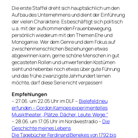
Die erste Staffel dreht sich hauptsächlich um den
Aufbau des Unternehmens und dient der Einführung
der vielen Charaktere. Es beschäftigt sich politisch
u.a. mit der aufkommenden Frauenbewegung,
persönlich wiederum mit den Themen Ehe und
Monogamie. Wer dem Genre und dem Fokus auf
zwischenmenschlichen Beziehungen etwas
abgewinnen kann, gerne schöne Menschen in gut
gecasteten Rollen und umwerfenden Kostümen
sieht und nebenbei noch etwas über gute Führung
und das frühe zwanzigste Jahrhundert lernen
möchte, darf diese Serie nicht verpassen!
Empfehlungen
– 27.06. um 22.05 Uhr im DLF –
Bielefeld neu
erfunden – Gordon Kampes experimentelles
Musiktheater „Plätze. Dächer. Leute. Wege.“
– 28.06. um 17.05 Uhr im Nordwestradio –
Die
Geschichte meines Lebens
Die Tagebücher Ferdinand Benekes von 1792 bis