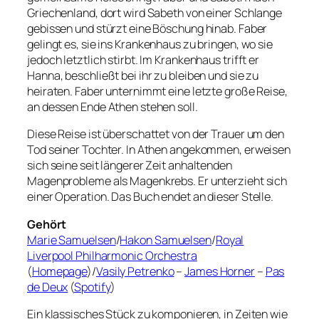
Griechenland, dort wird Sabeth von einer Schlange
gebissen und stürzt eine Böschung hinab. Faber
gelingt es, sie ins Krankenhaus zu bringen, wo sie
jedoch letztlich stirbt. Im Krankenhaus trifft er
Hanna, beschließt bei ihr zu bleiben und sie zu
heiraten. Faber unternimmt eine letzte große Reise,
an dessen Ende Athen stehen soll.
Diese Reise ist überschattet von der Trauer um den
Tod seiner Tochter. In Athen angekommen, erweisen
sich seine seit längerer Zeit anhaltenden
Magenprobleme als Magenkrebs. Er unterzieht sich
einer Operation. Das Buch endet an dieser Stelle.
Gehört
Marie Samuelsen
/
Hakon Samuelsen
/
Royal
Liverpool Philharmonic Orchestra
(
Homepage
)/
Vasily Petrenko
–
James Horner
–
Pas
de Deux
(
Spotify
)
Ein klassisches Stück zu komponieren, in Zeiten wie