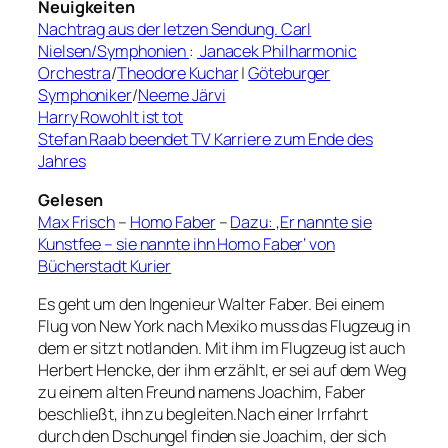
Neuigkeiten
Nachtrag aus der letzen Sendung. Carl
Nielsen/Symphonien
:
Janacek Philharmonic
Orchestra
/
Theodore Kuchar
|
Göteburger
Symphoniker
/
Neeme Järvi
Harry Rowohlt ist tot
Stefan Raab beendet TV Karriere zum Ende des
Jahres
Gelesen
Max Frisch
–
Homo Faber
–
Dazu: ‚Er nannte sie
Kunstfee – sie nannte ihn Homo Faber‘ von
Bücherstadt Kurier
Es geht um den Ingenieur Walter Faber. Bei einem
Flug von New York nach Mexiko muss das Flugzeug in
dem er sitzt notlanden. Mit ihm im Flugzeug ist auch
Herbert Hencke, der ihm erzählt, er sei auf dem Weg
zu einem alten Freund namens Joachim, Faber
beschließt, ihn zu begleiten.Nach einer Irrfahrt
durch den Dschungel finden sie Joachim, der sich