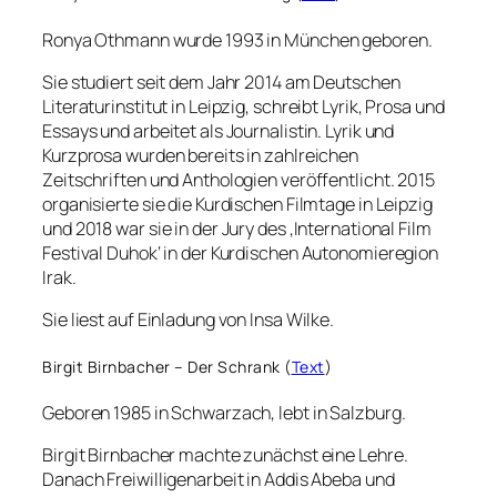
Ronya Othmann wurde 1993 in München geboren.
Sie studiert seit dem Jahr 2014 am Deutschen
Literaturinstitut in Leipzig, schreibt Lyrik, Prosa und
Essays und arbeitet als Journalistin. Lyrik und
Kurzprosa wurden bereits in zahlreichen
Zeitschriften und Anthologien veröffentlicht. 2015
organisierte sie die Kurdischen Filmtage in Leipzig
und 2018 war sie in der Jury des ‚International Film
Festival Duhok‘ in der Kurdischen Autonomieregion
Irak.
Sie liest auf Einladung von Insa Wilke.
Birgit Birnbacher – Der Schrank (
Text
)
Geboren 1985 in Schwarzach, lebt in Salzburg.
Birgit Birnbacher machte zunächst eine Lehre.
Danach Freiwilligenarbeit in Addis Abeba und