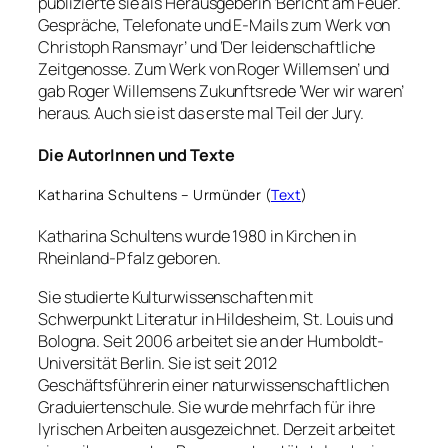
publizierte sie als Herausgeberin ‘Bericht am Feuer.
Gespräche, Telefonate und E-Mails zum Werk von
Christoph Ransmayr’ und ‘Der leidenschaftliche
Zeitgenosse. Zum Werk von Roger Willemsen’ und
gab Roger Willemsens Zukunftsrede ‘Wer wir waren’
heraus. Auch sie ist das erste mal Teil der Jury.
Die AutorInnen und Texte
Katharina Schultens – Urmünder (
Text
)
Katharina Schultens wurde 1980 in Kirchen in
Rheinland-Pfalz geboren.
Sie studierte Kulturwissenschaften mit
Schwerpunkt Literatur in Hildesheim, St. Louis und
Bologna. Seit 2006 arbeitet sie an der Humboldt-
Universität Berlin. Sie ist seit 2012
Geschäftsführerin einer naturwissenschaftlichen
Graduiertenschule. Sie wurde mehrfach für ihre
lyrischen Arbeiten ausgezeichnet. Derzeit arbeitet