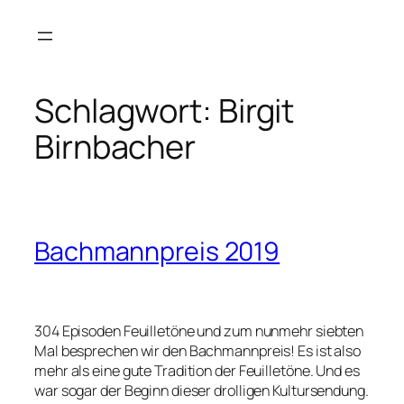
Zum
Inhalt
springen
Schlagwort:
Birgit
Birnbacher
Bachmannpreis 2019
304 Episoden Feuilletöne und zum nunmehr siebten
Mal besprechen wir den Bachmannpreis! Es ist also
mehr als eine gute Tradition der Feuilletöne. Und es
war sogar der Beginn dieser drolligen Kultursendung.