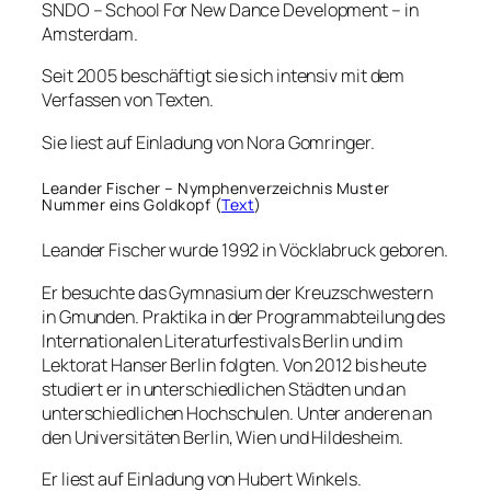
SNDO – School For New Dance Development – in
Amsterdam.
Seit 2005 beschäftigt sie sich intensiv mit dem
Verfassen von Texten.
Sie liest auf Einladung von Nora Gomringer.
Leander Fischer – Nymphenverzeichnis Muster
Nummer eins Goldkopf (
Text
)
Leander Fischer wurde 1992 in Vöcklabruck geboren.
Er besuchte das Gymnasium der Kreuzschwestern
in Gmunden. Praktika in der Programmabteilung des
Internationalen Literaturfestivals Berlin und im
Lektorat Hanser Berlin folgten. Von 2012 bis heute
studiert er in unterschiedlichen Städten und an
unterschiedlichen Hochschulen. Unter anderen an
den Universitäten Berlin, Wien und Hildesheim.
Er liest auf Einladung von Hubert Winkels.