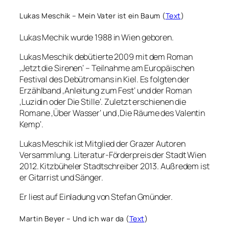
Lukas Meschik – Mein Vater ist ein Baum (
Text
)
Lukas Mechik wurde 1988 in Wien geboren.
Lukas Meschik debütierte 2009 mit dem Roman
‚Jetzt die Sirenen‘ – Teilnahme am Europäischen
Festival des Debütromans in Kiel. Es folgten der
Erzählband ‚Anleitung zum Fest‘ und der Roman
‚Luzidin oder Die Stille‘. Zuletzt erschienen die
Romane ‚Über Wasser‘ und ‚Die Räume des Valentin
Kemp‘.
Lukas Meschik ist Mitglied der Grazer Autoren
Versammlung. Literatur-Förderpreis der Stadt Wien
2012. Kitzbüheler Stadtschreiber 2013. Außredem ist
er Gitarrist und Sänger.
Er liest auf Einladung von Stefan Gmünder.
Martin Beyer – Und ich war da (
Text
)