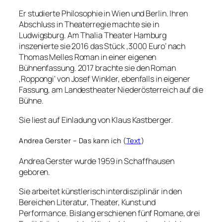
Er studierte Philosophie in Wien und Berlin. Ihren
Abschluss in Theaterregie machte sie in
Ludwigsburg. Am Thalia Theater Hamburg
inszenierte sie 2016 das Stück ‚3000 Euro‘ nach
Thomas Melles Roman in einer eigenen
Bühnenfassung. 2017 brachte sie den Roman
‚Roppongi‘ von Josef Winkler, ebenfalls in eigener
Fassung, am Landestheater Niederösterreich auf die
Bühne.
Sie liest auf Einladung von Klaus Kastberger.
Andrea Gerster – Das kann ich (
Text
)
Andrea Gerster wurde 1959 in Schaffhausen
geboren.
Sie arbeitet künstlerisch interdisziplinär in den
Bereichen Literatur, Theater, Kunst und
Performance. Bislang erschienen fünf Romane, drei