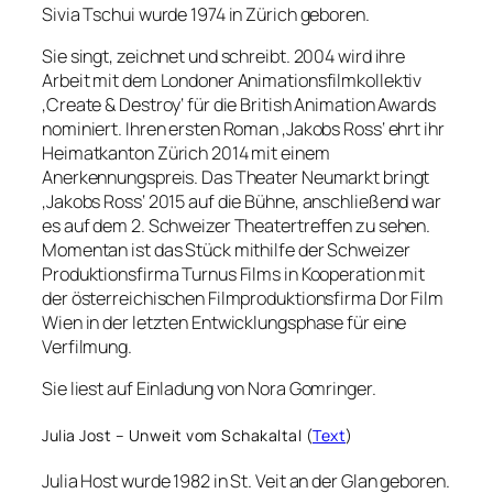
Sivia Tschui wurde 1974 in Zürich geboren.
Sie singt, zeichnet und schreibt. 2004 wird ihre
Arbeit mit dem Londoner Animationsfilmkollektiv
‚Create & Destroy‘ für die British Animation Awards
nominiert. Ihren ersten Roman ‚Jakobs Ross‘ ehrt ihr
Heimatkanton Zürich 2014 mit einem
Anerkennungspreis. Das Theater Neumarkt bringt
‚Jakobs Ross‘ 2015 auf die Bühne, anschließend war
es auf dem 2. Schweizer Theatertreffen zu sehen.
Momentan ist das Stück mithilfe der Schweizer
Produktionsfirma Turnus Films in Kooperation mit
der österreichischen Filmproduktionsfirma Dor Film
Wien in der letzten Entwicklungsphase für eine
Verfilmung.
Sie liest auf Einladung von Nora Gomringer.
Julia Jost – Unweit vom Schakaltal (
Text
)
Julia Host wurde 1982 in St. Veit an der Glan geboren.