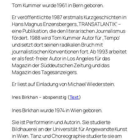
Tom Kummer wurde
1961 in Bern geboren.
Er veröffentlichte 1987 erstmals Kurzgeschichten in
Hans Magnus Enzensbergers ‚TRANSATLANTIK‘ –
eine Publikation, die den literarischen Journalismus
fördert. 1988 wird Tom Kummer Autor für ‚Tempo‘
und setzt dort seinen radikalen Bruch mit
journalistischen Konventionen fort. Ab 1993 arbeitet
er als fest-freier Autor in Los Angeles für das
Magazin der Süddeutschen Zeitung und das
Magazin des Tagesanzeigers.
Er liest auf Einladung von Michael Wiederstein.
Ines Birkhan – abspenstig (
Text
)
Ines Birkhan wurde 1974 in Wien geboren.
Sie ist Performerin und Autorin. Sie studierte
Bildhauerei an der Universität für Angewandte Kunst
in Wien. Tanz und Choreographie studierte sie am