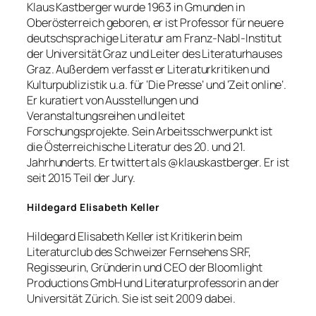
Klaus Kastberger wurde 1963 in Gmunden in
Oberösterreich geboren, er ist Professor für neuere
deutschsprachige Literatur am Franz-Nabl-Institut
der Universität Graz und Leiter des Literaturhauses
Graz. Außerdem verfasst er Literaturkritiken und
Kulturpublizistik u.a. für ‘Die Presse’ und ‘Zeit online’.
Er kuratiert von Ausstellungen und
Veranstaltungsreihen und leitet
Forschungsprojekte. Sein Arbeitsschwerpunkt ist
die Österreichische Literatur des 20. und 21.
Jahrhunderts. Er twittert als @klauskastberger. Er ist
seit 2015 Teil der Jury.
Hildegard Elisabeth Keller
Hildegard Elisabeth Keller ist Kritikerin beim
Literaturclub des Schweizer Fernsehens SRF,
Regisseurin, Gründerin und CEO der Bloomlight
Productions GmbH und Literaturprofessorin an der
Universität Zürich. Sie ist seit 2009 dabei.