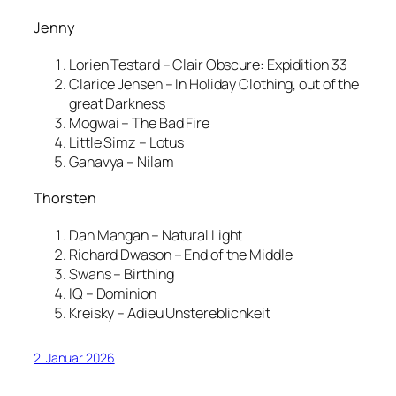
Jenny
Lorien Testard – Clair Obscure: Expidition 33
Clarice Jensen – In Holiday Clothing, out of the
great Darkness
Mogwai – The Bad Fire
Little Simz – Lotus
Ganavya – Nilam
Thorsten
Dan Mangan – Natural Light
Richard Dwason – End of the Middle
Swans – Birthing
IQ – Dominion
Kreisky – Adieu Unstereblichkeit
2. Januar 2026