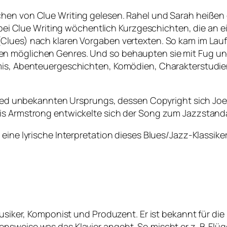
chen von Clue Writing gelesen. Rahel und Sarah heißen
ie bei Clue Writing wöchentlich Kurzgeschichten, die an
Clues) nach klaren Vorgaben vertexten. So kam im Lau
n möglichen Genres. Und so behaupten sie mit Fug und
mis, Abenteuergeschichten, Komödien, Charakterstudien
kslied unbekannten Ursprungs, dessen Copyright sich J
uis Armstrong entwickelte sich der Song zum Jazzstand
ine lyrische Interpretation dieses Blues/Jazz-Klassikers 
Musiker, Komponist und Produzent. Er ist bekannt für di
sweise was das Klavier angeht. So mischt er z. B. Flüge