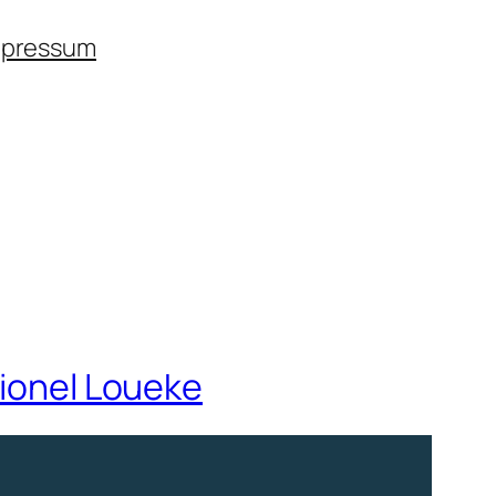
mpressum
Lionel Loueke