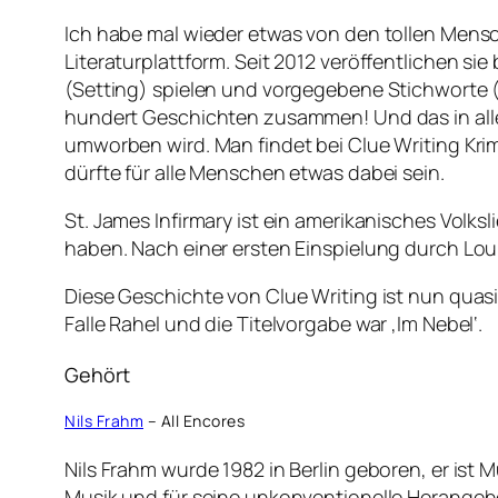
Ich habe mal wieder etwas von den tollen Mens
Literaturplattform. Seit 2012 veröffentlichen s
(Setting) spielen und vorgegebene Stichworte (
hundert Geschichten zusammen! Und das in alle
umworben wird. Man findet bei Clue Writing Kri
dürfte für alle Menschen etwas dabei sein.
St. James Infirmary ist ein amerikanisches Vol
haben. Nach einer ersten Einspielung durch Lo
Diese Geschichte von Clue Writing ist nun quasi e
Falle Rahel und die Titelvorgabe war ‚Im Nebel‘.
Gehört
Nils Frahm
– All Encores
Nils Frahm wurde 1982 in Berlin geboren, er ist 
Musik und für seine unkonventionelle Herangehen