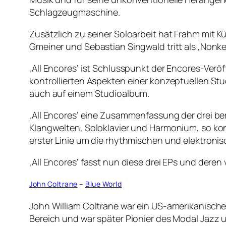
Schlagzeugmaschine.
Zusätzlich zu seiner Soloarbeit hat Frahm mit K
Gmeiner und Sebastian Singwald tritt als ‚Nonke
‚All Encores‘ ist Schlusspunkt der Encores-Verö
kontrollierten Aspekten einer konzeptuellen Stu
auch auf einem Studioalbum.
‚All Encores‘ eine Zusammenfassung der drei bere
Klangwelten, Soloklavier und Harmonium, so konz
erster Linie um die rhythmischen und elektronis
‚All Encores‘ fasst nun diese drei EPs und de
John Coltrane
–
Blue World
John William Coltrane war ein US-amerikanische
Bereich und war später Pionier des Modal Jazz 