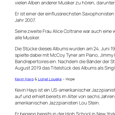
vielen Alben anderer Musiker zu hören, darunte
Er ist einer der einflussreichsten Saxophonisten
Jahr 2007.
Seine zweite Frau Alice Coltrane war auch eine w
alle Musiker.
Die Stücke dieses Albums wurden am 24. Juni 1
spielte dabei mit McCoy Tyner am Piano, Jimmy
Bandrepertoires ein. Nachdem die Bänder der St
August 2019 das Titelstück des Albums als Sing
Kevin Hays
&
Lionel Loueke
– Hope
Kevin Hays ist ein US-amerikanischer Jazzpiani
auf und erhielt bereits im Alter von sechs Jahre
amerikanischen Jazzpianisten Lou Stein.
Er begann bereits in der High School in New York