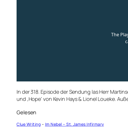
In der 318. Episode der Sendung las Herr Martins
und ‚Hope‘ von Kevin Hays & Lionel Loueke. Auß
Gelesen
Clue Writing
–
Im Nebel – St. James Infirmary