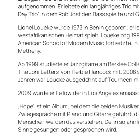
aufgenommen. Er leitete ein langjähriges Trio
Day Trio‘ in dem Rob Jost den Bass spielte und
Lionel Loueke wurde 1973 in Benin geboren, er is
westafrikanischen Heimat spielt. Loueke zog 199
American School of Modern Music fortsetzte. In P
Metheny.
Ab 1999 studierte er Jazzgitarre am Berklee Coll
The Joni Letters‘ von Herbie Hancock mit. 2008 
Jahren war Loueke ausgedehnt auf Tourneen mi
2009 wurde er Fellow der in Los Angeles ansäss
‚Hope‘ ist ein Album, bei dem die beiden Musike
Zwiegespräche mit Piano und Gitarre geführt, 
Menschen werden das verstehen. Denn so ähnlic
Sinne gesungen oder gesprochen wird.