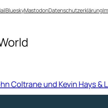
ail
Bluesky
Mastodon
Datenschutzerklärung
I
 World
John Coltrane und Kevin Hays & 