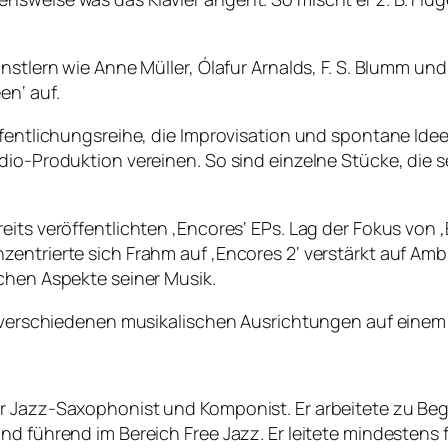
ünstlern wie Anne Müller, Ólafur Arnalds, F. S. Blumm 
en‘ auf.
ffentlichungsreihe, die Improvisation und spontane Ide
dio-Produktion vereinen. So sind einzelne Stücke, die s
its veröffentlichten ‚Encores‘ EPs. Lag der Fokus von ‚
entrierte sich Frahm auf ‚Encores 2‘ verstärkt auf Ambi
chen Aspekte seiner Musik.
ren verschiedenen musikalischen Ausrichtungen auf ein
r Jazz-Saxophonist und Komponist. Er arbeitete zu Beg
und führend im Bereich Free Jazz. Er leitete mindesten