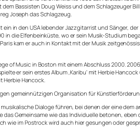
 mit dem Bassisten Doug Weiss und dem Schlagzeuger Bi
 Greg Joseph das Schlagzeug.
t ein in den USA lebender Jazzgitarrist und Sänger, der 
0 in die Elfenbeinküste, wo er sein Musik-Studium began
aris kam er auch in Kontakt mit der Musik zeitgenössisch
ege of Music in Boston mit einem Abschluss 2000. 2006 sp
spielte er sein erstes Album ‚Karibu‘ mit Herbie Hancock
t Herbie Hancock.
igen gemeinnützigen Organisation für Künstlerförderung
r musikalische Dialoge führen, bei denen der eine dem a
die das Gemeinsame wie das Individuelle betonen, ebe
h wie im Postrock wird auch hier gesungen oder gespro