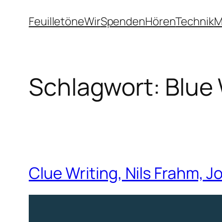
Zum
Feuilletöne
Wir
Spenden
Hören
Technik
M
Inhalt
springen
Schlagwort:
Blue
Clue Writing, Nils Frahm, 