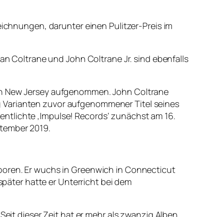
eichnungen, darunter einen Pulitzer-Preis im
ran Coltrane und John Coltrane Jr. sind ebenfalls
 in New Jersey aufgenommen. John Coltrane
g Varianten zuvor aufgenommener Titel seines
ntlichte ‚Impulse! Records‘ zunächst am 16.
ptember 2019.
eboren. Er wuchs in Greenwich in Connecticut
 später hatte er Unterricht bei dem
Seit dieser Zeit hat er mehr als zwanzig Alben