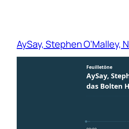
AySay, Stephen O’Malley, 