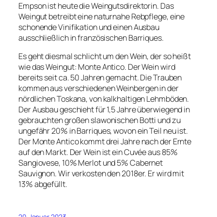
Empson ist heute die Weingutsdirektorin. Das
Weingut betreibt eine naturnahe Rebpflege, eine
schonende Vinifikation und einen Ausbau
ausschließlich in französischen Barriques.
Es geht diesmal schlicht um den Wein, der so heißt
wie das Weingut: Monte Antico. Der Wein wird
bereits seit ca. 50 Jahren gemacht. Die Trauben
kommen aus verschiedenen Weinbergen in der
nördlichen Toskana, von kalkhaltigen Lehmböden.
Der Ausbau geschieht für 1,5 Jahre überwiegend in
gebrauchten großen slawonischen Botti und zu
ungefähr 20% in Barriques, wovon ein Teil neu ist.
Der Monte Antico kommt drei Jahre nach der Ernte
auf den Markt. Der Wein ist ein Cuvée aus 85%
Sangiovese, 10% Merlot und 5% Cabernet
Sauvignon. Wir verkosten den 2018er. Er wird mit
13% abgefüllt.
20. Januar 2023