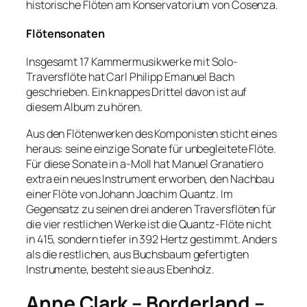
historische Flöten am Konservatorium von Cosenza.
Flötensonaten
Insgesamt 17 Kammermusikwerke mit Solo-
Traversflöte hat Carl Philipp Emanuel Bach
geschrieben. Ein knappes Drittel davon ist auf
diesem Album zu hören.
Aus den Flötenwerken des Komponisten sticht eines
heraus: seine einzige Sonate für unbegleitete Flöte.
Für diese Sonate in a-Moll hat Manuel Granatiero
extra ein neues Instrument erworben, den Nachbau
einer Flöte von Johann Joachim Quantz. Im
Gegensatz zu seinen drei anderen Traversflöten für
die vier restlichen Werke ist die Quantz-Flöte nicht
in 415, sondern tiefer in 392 Hertz gestimmt. Anders
als die restlichen, aus Buchsbaum gefertigten
Instrumente, besteht sie aus Ebenholz.
Anne Clark – Borderland –