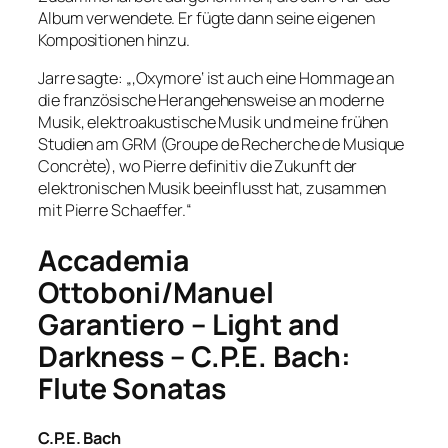
Album verwendete. Er fügte dann seine eigenen
Kompositionen hinzu.
Jarre sagte: „‚Oxymore‘ ist auch eine Hommage an
die französische Herangehensweise an moderne
Musik, elektroakustische Musik und meine frühen
Studien am GRM (Groupe de Recherche de Musique
Concrète), wo Pierre definitiv die Zukunft der
elektronischen Musik beeinflusst hat, zusammen
mit Pierre Schaeffer.“
Accademia
Ottoboni/Manuel
Garantiero – Light and
Darkness – C.P.E. Bach:
Flute Sonatas
C.P.E. Bach