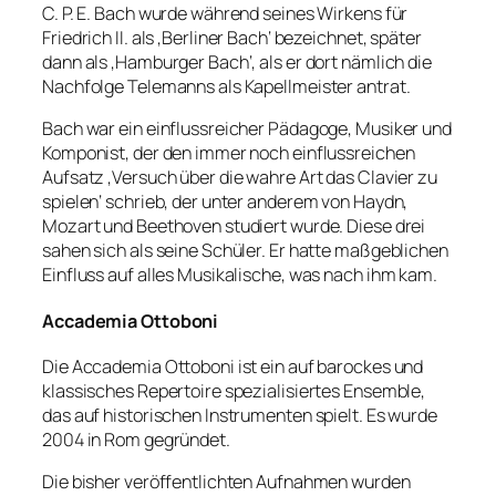
C. P. E. Bach wurde während seines Wirkens für
Friedrich II. als ‚Berliner Bach‘ bezeichnet, später
dann als ‚Hamburger Bach‘, als er dort nämlich die
Nachfolge Telemanns als Kapellmeister antrat.
Bach war ein einflussreicher Pädagoge, Musiker und
Komponist, der den immer noch einflussreichen
Aufsatz ‚Versuch über die wahre Art das Clavier zu
spielen‘ schrieb, der unter anderem von Haydn,
Mozart und Beethoven studiert wurde. Diese drei
sahen sich als seine Schüler. Er hatte maßgeblichen
Einfluss auf alles Musikalische, was nach ihm kam.
Accademia Ottoboni
Die Accademia Ottoboni ist ein auf barockes und
klassisches Repertoire spezialisiertes Ensemble,
das auf historischen Instrumenten spielt. Es wurde
2004 in Rom gegründet.
Die bisher veröffentlichten Aufnahmen wurden