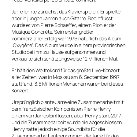
Jarre lernte zunächst das Klavierspielen. Er spielte
aber in jungen Jahren auch Gitarre. Beeinflusst
wurde er von Pierre Schaeffer, einem Pionier der
Musique Concrète. Sein erster großer
kommerzialler Erfolg war 1976 natürlich das Album
‚Oxygène‘. Das Album wurde in einem provisorischen
Studio bei ihm zu Hause aufgenommen und
verkaufte sich schätzungsweise 12 Millionen Mal.
Er hält den Weltrekord für das größte Live-Konzert
aller Zeiten, was in Moskau am 6. September 1997
stattfand; 3,5 Millionen Menschen waren bei dieses
Konzert.
Ursprünglich plante Jarre eine Zusammenarbeit mit
dem französischen Komponisten Pierre Henry,
einem von Jarres Einflüssen, aber Henry starb 2017
und die Zusammenarbeit wurde nie abgeschlossen.
Henry hatte jedoch einige Soundbits für die
Zusammenarbeit aufgenommen, die Jarre für das