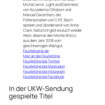
Michel Jarre, ‚Light and Darkness‘
von Accademia Ottoboni und
Manuel Garantiero, die
Flötensonaten von C.P.E. Bach
spielen und ‚Borderland‘ von Anne
Clark. Natürlich gibt es auch wieder
Wein, diesmal den Monte Antico
aus dem Jahr 2018 vom
gleichnamigen Weingut.
Feuilletoene.de
Mail an die Feuilletöne
Feuilletöne bei Twitter
Feuilletöne bei Mastodon
Feuilletöne bei Instagram
Feuilletöne bei Facebook
In der UKW-Sendung
gespielte Titel