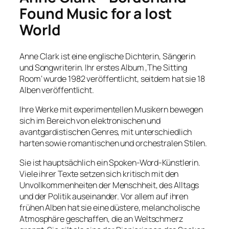
Found Music for a lost
World
Anne Clark ist eine englische Dichterin, Sängerin
und Songwriterin. Ihr erstes Album ‚The Sitting
Room‘ wurde 1982 veröffentlicht, seitdem hat sie 18
Alben veröffentlicht.
Ihre Werke mit experimentellen Musikern bewegen
sich im Bereich von elektronischen und
avantgardistischen Genres, mit unterschiedlich
harten sowie romantischen und orchestralen Stilen.
Sie ist hauptsächlich ein Spoken-Word-Künstlerin.
Viele ihrer Texte setzen sich kritisch mit den
Unvollkommenheiten der Menschheit, des Alltags
und der Politik auseinander. Vor allem auf ihren
frühen Alben hat sie eine düstere, melancholische
Atmosphäre geschaffen, die an Weltschmerz