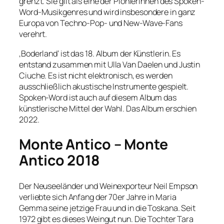
grenzt. Sie gilt als eine der Pionierinnen des Spoken-
Word-Musikgenres und wird insbesondere in ganz
Europa von Techno-Pop- und New-Wave-Fans
verehrt.
‚Boderland‘ ist das 18. Album der Künstlerin. Es
entstand zusammen mit Ulla Van Daelen und Justin
Ciuche. Es ist nicht elektronisch, es werden
ausschließlich akustische Instrumente gespielt.
Spoken-Word ist auch auf diesem Album das
künstlerische Mittel der Wahl. Das Album erschien
2022.
Monte Antico – Monte
Antico 2018
Der Neuseeländer und Weinexporteur Neil Empson
verliebte sich Anfang der 70er Jahre in Maria
Gemma seine jetzige Frau und in die Toskana. Seit
1972 gibt es dieses Weingut nun. Die Tochter Tara