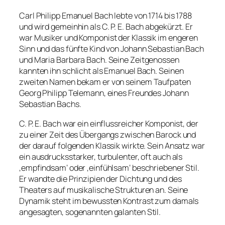
Carl Philipp Emanuel Bach lebte von 1714 bis 1788
und wird gemeinhin als C. P. E. Bach abgekürzt. Er
war Musiker und Komponist der Klassik im engeren
Sinn und das fünfte Kind von Johann Sebastian Bach
und Maria Barbara Bach. Seine Zeitgenossen
kannten ihn schlicht als Emanuel Bach. Seinen
zweiten Namen bekam er von seinem Taufpaten
Georg Philipp Telemann, eines Freundes Johann
Sebastian Bachs.
C. P. E. Bach war ein einflussreicher Komponist, der
zu einer Zeit des Übergangs zwischen Barock und
der darauf folgenden Klassik wirkte. Sein Ansatz war
ein ausdrucksstarker, turbulenter, oft auch als
‚empfindsam‘ oder ‚einfühlsam‘ beschriebener Stil.
Er wandte die Prinzipien der Dichtung und des
Theaters auf musikalische Strukturen an. Seine
Dynamik steht im bewussten Kontrast zum damals
angesagten, sogenannten galanten Stil.