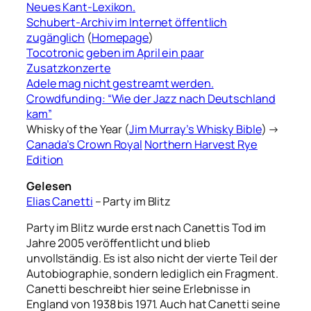
Neues Kant-Lexikon.
Schubert-Archiv im Internet öffentlich
zugänglich
(
Homepage
)
Tocotronic
geben im April ein paar
Zusatzkonzerte
Adele mag nicht gestreamt werden.
Crowdfunding: “Wie der Jazz nach Deutschland
kam”
Whisky of the Year (
Jim Murray’s Whisky Bible
) →
Canada’s Crown Royal
Northern Harvest Rye
Edition
Gelesen
Elias Canetti
– Party im Blitz
Party im Blitz wurde erst nach Canettis Tod im
Jahre 2005 veröffentlicht und blieb
unvollständig. Es ist also nicht der vierte Teil der
Autobiographie, sondern lediglich ein Fragment.
Canetti beschreibt hier seine Erlebnisse in
England von 1938 bis 1971. Auch hat Canetti seine