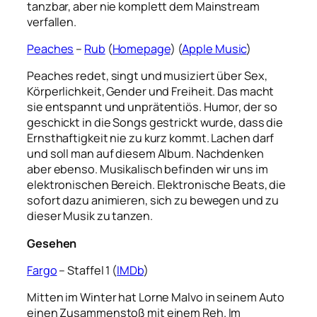
tanzbar, aber nie komplett dem Mainstream
verfallen.
Peaches
–
Rub
(
Homepage
) (
Apple Music
)
Peaches redet, singt und musiziert über Sex,
Körperlichkeit, Gender und Freiheit. Das macht
sie entspannt und unprätentiös. Humor, der so
geschickt in die Songs gestrickt wurde, dass die
Ernsthaftigkeit nie zu kurz kommt. Lachen darf
und soll man auf diesem Album. Nachdenken
aber ebenso. Musikalisch befinden wir uns im
elektronischen Bereich. Elektronische Beats, die
sofort dazu animieren, sich zu bewegen und zu
dieser Musik zu tanzen.
Gesehen
Fargo
– Staffel 1 (
IMDb
)
Mitten im Winter hat Lorne Malvo in seinem Auto
einen Zusammenstoß mit einem Reh. Im