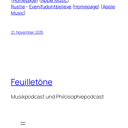
(
Homepage
) (
Apple Music
)
Rustie
–
Evenifudontbelieve
(
Homepage
) (
Apple
Music
)
21. November 2015
Feuilletöne
Musikpodcast und Philosophiepodcast