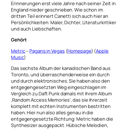
Erinnerungen erst viele Jahre nach seiner Zeit in
England nieder geschrieben. Wie schon im
dritten Teil erinnert Canetti sich auch hier an
Persönlichkeiten: Maler, Dichter, Literaturkritiker
und auch Liebschaften.
Gehört
Metric
–
Pagans in Vegas
(
Homepage
) (
Apple
Music
)
Das sechste Album der kanadischen Band aus
Toronto, und überraschenderweise ein durch
und durch elektronisches. Sie haben also den
entgegengesetzten Weg eingeschlagen im
Vergleich zu Daft Punk damals mit ihrem Album
‚Random Access Memories‘, das sie ihrerzeit
komplett mit echten Instrumenten bestritten
haben. Hier nun also alles genau in die
entgegengesetzte Richtung: Metric haben die
Synthesizer ausgepackt. Hübsche Melodien,