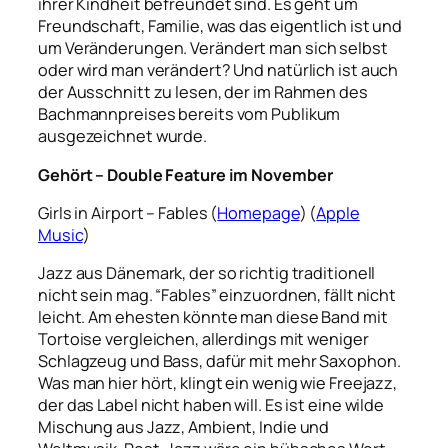
ihrer Kindheit befreundet sind. Es geht um
Freundschaft, Familie, was das eigentlich ist und
um Veränderungen.
Verändert man sich selbst
oder wird man verändert? Und natürlich ist auch
der Ausschnitt zu lesen, der im Rahmen des
Bachmannpreises bereits vom Publikum
ausgezeichnet wurde.
Gehört – Double Feature im November
Girls in Airport – Fables (
Homepage
) (
Apple
Music
)
Jazz aus Dänemark, der so richtig traditionell
nicht sein mag. “Fables” einzuordnen, fällt nicht
leicht. Am ehesten könnte man diese Band mit
Tortoise vergleichen, allerdings mit weniger
Schlagzeug und Bass, dafür mit mehr Saxophon.
Was man hier hört, klingt ein wenig wie Freejazz,
der das Label nicht haben will. Es ist eine wilde
Mischung aus Jazz, Ambient, Indie und