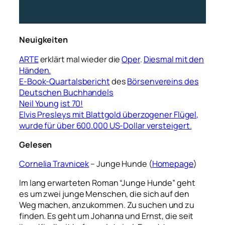
Neuigkeiten
ARTE
erklärt mal wieder die
Oper
.
Diesmal mit den
Händen.
E-Book-Quartalsbericht
des
Börsenvereins des
Deutschen Buchhandels
Neil Young
ist 70!
Elvis Presleys mit Blattgold überzogener Flügel,
wurde für über 600.000 US-Dollar versteigert.
Gelesen
Cornelia Travnicek
– Junge Hunde (
Homepage
)
Im lang erwarteten Roman “Junge Hunde” geht
es um zwei junge Menschen, die sich auf den
Weg machen, anzukommen. Zu suchen und zu
finden. Es geht um Johanna und Ernst, die seit