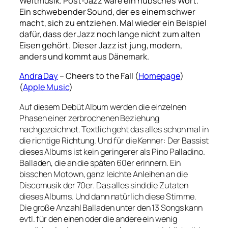
Weltmusik. Post-Jazz wäre ein hübsches Wort.
Ein schwebender Sound, der es einem schwer
macht, sich zu entziehen. Mal wieder ein Beispiel
dafür, dass der Jazz noch lange nicht zum alten
Eisen gehört. Dieser Jazz ist jung, modern,
anders und kommt aus Dänemark.
Andra Day
– Cheers to the Fall (
Homepage
)
(
Apple Music
)
Auf diesem Debüt Album werden die einzelnen
Phasen einer zerbrochenen Beziehung
nachgezeichnet. Textlich geht das alles schon mal in
die richtige Richtung. Und für die Kenner: Der Bassist
dieses Albums ist kein geringerer als Pino Palladino.
Balladen, die an die späten 60er erinnern. Ein
bisschen Motown, ganz leichte Anleihen an die
Discomusik der 70er. Das alles sind die Zutaten
dieses Albums. Und dann natürlich diese Stimme.
Die große Anzahl Balladen unter den 13 Songs kann
evtl. für den einen oder die andere ein wenig