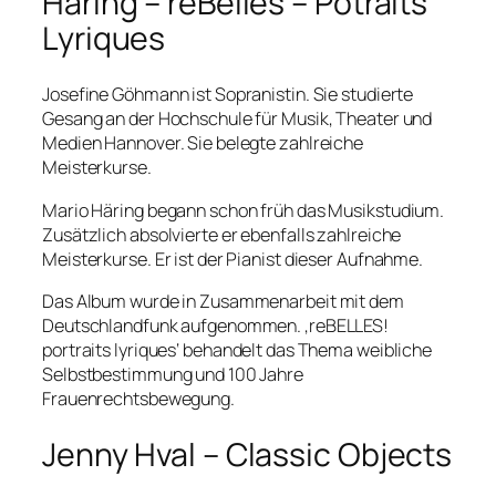
Häring – réBelles – Potraits
Lyriques
Josefine Göhmann ist Sopranistin. Sie studierte
Gesang an der Hochschule für Musik, Theater und
Medien Hannover. Sie belegte zahlreiche
Meisterkurse.
Mario Häring begann schon früh das Musikstudium.
Zusätzlich absolvierte er ebenfalls zahlreiche
Meisterkurse. Er ist der Pianist dieser Aufnahme.
Das Album wurde in Zusammenarbeit mit dem
Deutschlandfunk aufgenommen. ‚reBELLES!
portraits lyriques‘ behandelt das Thema weibliche
Selbstbestimmung und 100 Jahre
Frauenrechtsbewegung.
Jenny Hval – Classic Objects