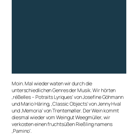
Moin. Mal wieder waten wir durch die
unterschiedlichen Genres der Musik. Wir hörten
‚réBelles – Potraits Lyriques‘ von Josefine Göhmann
und Mario Häring, ‚Classic Objects‘ von Jenny Hval
und ‚Memoria‘ von Trentemøller. Der Wein kommt
diesmal wieder vom Weingut Weegmüller, wir
verkosten einen fruchtsüßen Rießling namens
‚Pamino‘.