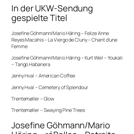
In der UKW-Sendung
gespielte Titel
Josefine Göhmann/Mario Häring – Felize Anne
Reyes Macahis – La Viergo de Cluny – Chant d’une
Femme
Josefine Göhmann/Mario Häring – Kurt Weil – Youkali
– Tango Habanera
Jenny Hval – American Coffee
Jenny Hval – Cemetery of Splendour
Trentemøller – Glow
Trentemøller – Swaying Pine Trees
Josefine Göhmann/Mario