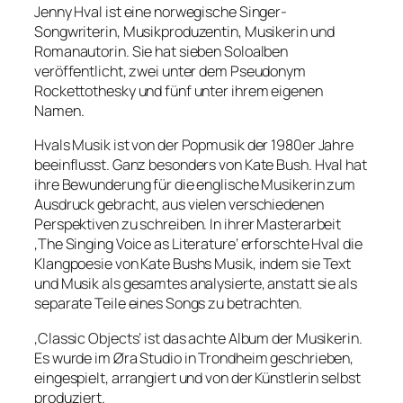
Jenny Hval ist eine norwegische Singer-
Songwriterin, Musikproduzentin, Musikerin und
Romanautorin. Sie hat sieben Soloalben
veröffentlicht, zwei unter dem Pseudonym
Rockettothesky und fünf unter ihrem eigenen
Namen.
Hvals Musik ist von der Popmusik der 1980er Jahre
beeinflusst. Ganz besonders von Kate Bush. Hval hat
ihre Bewunderung für die englische Musikerin zum
Ausdruck gebracht, aus vielen verschiedenen
Perspektiven zu schreiben. In ihrer Masterarbeit
‚The Singing Voice as Literature‘ erforschte Hval die
Klangpoesie von Kate Bushs Musik, indem sie Text
und Musik als gesamtes analysierte, anstatt sie als
separate Teile eines Songs zu betrachten.
‚Classic Objects‘ ist das achte Album der Musikerin.
Es wurde im Øra Studio in Trondheim geschrieben,
eingespielt, arrangiert und von der Künstlerin selbst
produziert.