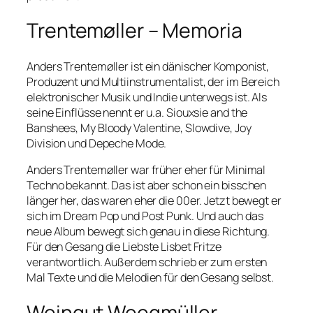
Trentemøller – Memoria
Anders Trentemøller ist ein dänischer Komponist,
Produzent und Multiinstrumentalist, der im Bereich
elektronischer Musik und Indie unterwegs ist. Als
seine Einflüsse nennt er u.a. Siouxsie and the
Banshees, My Bloody Valentine, Slowdive, Joy
Division und Depeche Mode.
Anders Trentemøller war früher eher für Minimal
Techno bekannt. Das ist aber schon ein bisschen
länger her, das waren eher die 00er. Jetzt bewegt er
sich im Dream Pop und Post Punk. Und auch das
neue Album bewegt sich genau in diese Richtung.
Für den Gesang die Liebste Lisbet Fritze
verantwortlich. Außerdem schrieb er zum ersten
Mal Texte und die Melodien für den Gesang selbst.
Weingut Weegmüller –