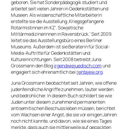
geboren. Sie hat Sonderpädagogik studiert und
arbeitet seit vielen Jahren in Gedenkstätten und
Museen. Als wissenschaftliche Mitarbeiterin
erstellte sie die Ausstellung ‚Kriegsgefangene
Rotarmistinnen im KZ‘. Sowjetische
Militärmedizinerinnen in Ravensbrück.‘ Seit 2009
leitet sie das Ausstellungsbüro eines Berliner
Museums. Außerdem ist sie Beraterin für Social-
Media-Auftritte für Gedenkstätten und
Kultureinrichtungen. Seit 2008 betreibt Juna
Grossmann den Blog
irgendwiejuedisch.com
und
engagiert sich ehrenamtlich bei
rentajew.org
.
Juna Grossmann beobachtet seit Jahren, wie offene
judenfeindliche Angriffe zunehmen, lauter werden
und bedrohlicher. In diesem Buch schildert sie wie
Juden unter diesem zunehmend permanenten
antisemitischen Beschuss leben müssen, berichtet
vom Wachsen einer Angst, die sie vor einigen Jahren
noch nicht kannte, und davon, wie sie eines Tages
merkte, dass auch sie mittlerweile auf gepackten