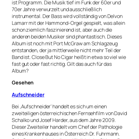
ist Programm. Die Musik tief im Funk der 60er und
70er Jahre verwurzelt und ausschließlich
instrumental. Der Bass wird vollständig von Delvon
Lamarr mit der Hammond-Orgel gespielt, was allein
schon ziemlich faszinierend ist, aber auch die
anderen beiden Musiker sind phantastisch. Dieses
Album ist noch mit Port McGraw am Schlagzeug
entstanden, der ja mittlerweile nicht mehr Teil der
Band ist. Close But No Cigar heißt in etwa so viel wie
fast gut oder fast richtig. Gilt das auch für das
Album?
Gesehen
Aufschneider
Bei ‚Aufschneider‘ handelt es sich um einen
zweiteiligen österreichischen Fernsehfilm von David
Schalko und Josef Harder, aus dem Jahre 2009.
Dieser Zweiteiler handelt vom Chef der Pathologie
eines Krankenhauses in Österreich Dr. Fuhrmann.