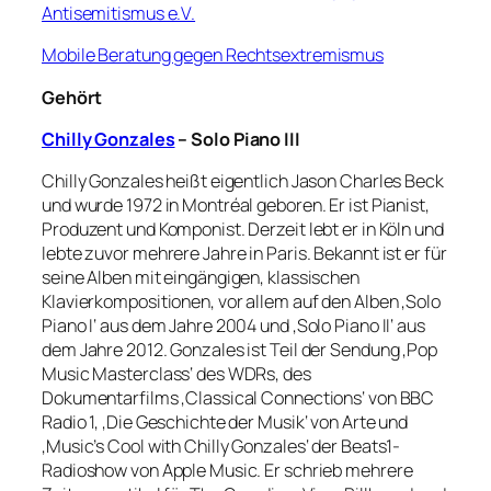
Antisemitismus e.V.
Mobile Beratung gegen Rechtsextremismus
Gehört
Chilly Gonzales
– Solo Piano III
Chilly Gonzales heißt eigentlich Jason Charles Beck
und wurde 1972 in Montréal geboren. Er ist Pianist,
Produzent und Komponist. Derzeit lebt er in Köln und
lebte zuvor mehrere Jahre in Paris. Bekannt ist er für
seine Alben mit eingängigen, klassischen
Klavierkompositionen, vor allem auf den Alben ‚Solo
Piano I‘ aus dem Jahre 2004 und ‚Solo Piano II‘ aus
dem Jahre 2012. Gonzales ist Teil der Sendung ‚Pop
Music Masterclass‘ des WDRs, des
Dokumentarfilms ‚Classical Connections‘ von BBC
Radio 1, ‚Die Geschichte der Musik‘ von Arte und
‚Music’s Cool with Chilly Gonzales‘ der Beats1-
Radioshow von Apple Music. Er schrieb mehrere