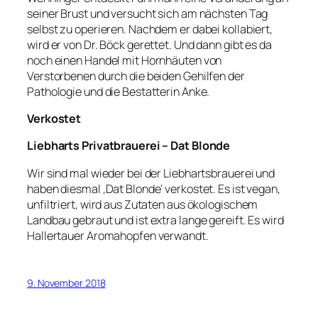
seiner Brust und versucht sich am nächsten Tag
selbst zu operieren. Nachdem er dabei kollabiert,
wird er von Dr. Böck gerettet. Und dann gibt es da
noch einen Handel mit Hornhäuten von
Verstorbenen durch die beiden Gehilfen der
Pathologie und die Bestatterin Anke.
Verkostet
Liebharts Privatbrauerei – Dat Blonde
Wir sind mal wieder bei der Liebhartsbrauerei und
haben diesmal ‚Dat Blonde‘ verkostet. Es ist vegan,
unfiltriert, wird aus Zutaten aus ökologischem
Landbau gebraut und ist extra lange gereift. Es wird
Hallertauer Aromahopfen verwandt.
9. November 2018