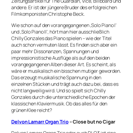
Zeitungsartikel für The Guardian, Vice, Billboard und
andere. Er ist der jüngere Bruder des erfolgreichen
Filmkomponisten Christophe Beck.
Wie schon auf den vorangegangenen ‚Solo Piano I‘
und ‚Solo Piano II‘, hört man hier ausschließlich
Chilly Gonzales das Piano spielen – wie der Titel
auch schon vermuten lässt. Es finden sich aber ein
paar mehr Dissonanzen, Spannungen und
impressionistische Ausflüge als auf den beiden
vorangegangenen Alben dieser Art. Es scheint, als
wäre er musikalisch ein bisschen mutiger geworden.
Das erzeugt musikalische Spannung in den
einzelnen Stücken und trägt auch dazu bei, dass es
nicht langweilig wird. Und so spielt sich Chilly
Gonzales durch die unterschiedliche Epochen der
klassischen Klaviermusik. Ob das alles für den
grünen Klee reicht?
Delvon Lamarr Organ Trio
– Close but no Cigar
Delvon Lamarr Organ Trio oder auch DLO3 ist eine