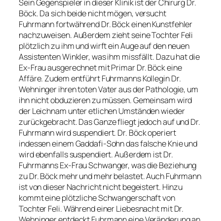
Sein Gegenspieler in dieser Klinik ist der Chirurg Dr.
Böck. Da sich beide nicht mögen, versucht
Fuhrmann fortwährend Dr. Böck einen Kunstfehler
nachzuweisen. Außerdem zieht seine Tochter Feli
plötzlich zu ihm und wirft ein Auge auf den neuen
Assistenten Winkler, was ihm missfällt. Dazu hat die
Ex-Frau ausgerechnet mit Primar Dr. Böck eine
Affäre. Zudem entführt Fuhrmanns Kollegin Dr.
Wehninger ihren toten Vater aus der Pathologie, um
ihn nicht obduzieren zu müssen. Gemeinsam wird
der Leichnam unter etlichen Umständen wieder
zurückgebracht. Das Ganze fliegt jedoch auf und Dr.
Fuhrmann wird suspendiert. Dr. Böck operiert
indessen einem Gaddafi-Sohn das falsche Knie und
wird ebenfalls suspendiert. Außerdem ist Dr.
Fuhrmanns Ex-Frau Schwanger, was die Beziehung
zu Dr. Böck mehr und mehr belastet. Auch Fuhrmann
ist von dieser Nachricht nicht begeistert. Hinzu
kommt eine plötzliche Schwangerschaft von
Tochter Feli. Während einer Liebesnacht mit Dr.
Wehninger entdeckt Fuhrmann eine Veränderung an