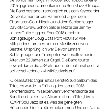
2015 gegründete amerikanische Soul-Jazz-Gruppe.
Die Band bestand ursprünglich aus dem Keyboarder
Delvon Lamarr an der Hammond Orgel, dem
Gitarristen Colin Higgins und dem Schlagzeuger
David McGraw. Schon bald ersetzte der Jimmy
James Colin Higgins. Ende 2018 ersetzte
Schlagzeuger Doug Octa Port McGraw. Alle
Mitglieder stammen aus der Musikszene von
Seattle. Ursprünglich war Delvon Lamarr
Schlagzeuger und Trompeter, wechselte aber im
Alter von 22 Jahren zur Orgel. Die Band tourte
sowohl durch die USA als auch international und trat
bei verschiedenen Musikfestivals auf.
‚Close But No Cigar‘ ist das erste Studioalbum des
Trios, es wurde im Frühling des Jahres 2018
veröffentlicht. Im selben Jahr veröffentlichte die
Band bereits ein Live-Album mit dem Titel ‚Live at
KEXP!‘ Soul Jazz ist es, was die geneigten
HörerInnen hier zu hören bekommen. Und der Name