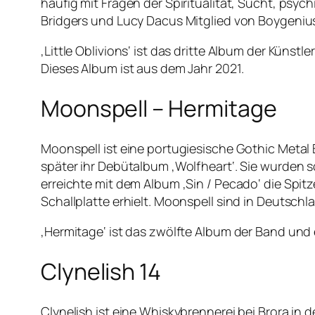
häufig mit Fragen der Spiritualität, Sucht, ps
Bridgers und Lucy Dacus Mitglied von Boygeniu
‚Little Oblivions‘ ist das dritte Album der Kün
Dieses Album ist aus dem Jahr 2021.
Moonspell – Hermitage
Moonspell ist eine portugiesische Gothic Metal 
später ihr Debütalbum ‚Wolfheart‘. Sie wurden 
erreichte mit dem Album ‚Sin / Pecado‘ die Spit
Schallplatte erhielt. Moonspell sind in Deutschl
‚Hermitage‘ ist das zwölfte Album der Band und 
Clynelish 14
Clynelish ist eine Whiskybrennerei bei Brora i