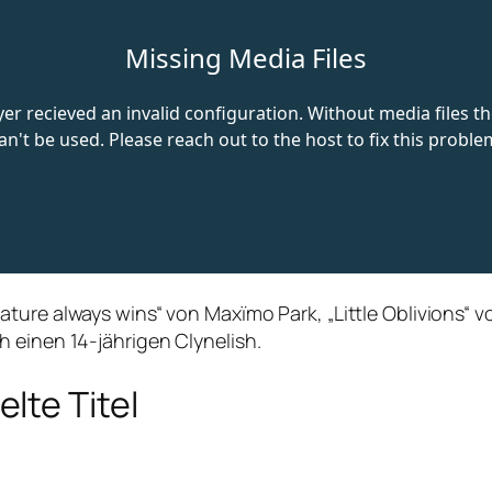
ture always wins“ von Maxïmo Park, „Little Oblivions“ v
 einen 14-jährigen Clynelish.
lte Titel