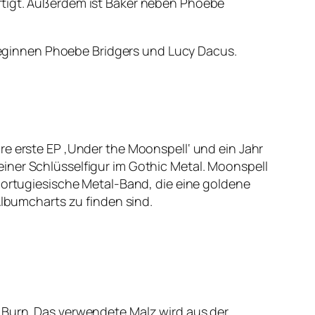
ftigt. Außerdem ist Baker neben Phoebe
olleginnen Phoebe Bridgers und Lucy Dacus.
re erste EP ‚Under the Moonspell‘ und ein Jahr
iner Schlüsselfigur im Gothic Metal. Moonspell
 portugiesische Metal-Band, die eine goldene
Albumcharts zu finden sind.
 Burn. Das verwendete Malz wird aus der