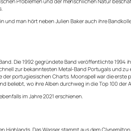
ychischen Problemen und der menschlichen Natur beschä
s.
stlerin und man hört neben Julien Baker auch ihre Bandk
Band. Die 1992 gegründete Band veröffentlichte 1994 ih
schnell zur bekanntesten Metal-Band Portugals und zu e
ze der portugiesischen Charts. Moonspell war die erste
and beliebt, wo ihre Alben durchweg in die Top 100 der 
ebenfalls im Jahre 2021 erschienen.
n den Highlands. Das Wasser stammt aus dem Clynemilton