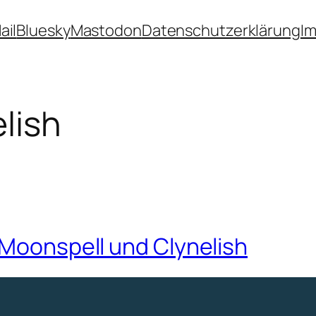
ail
Bluesky
Mastodon
Datenschutzerklärung
I
lish
 Moonspell und Clynelish