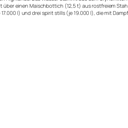
t über einen Maischbottich (12,5 t) aus rostfreiem Stah
je 17.000 l) und drei spirit stills (je 19.000 l), die mit D