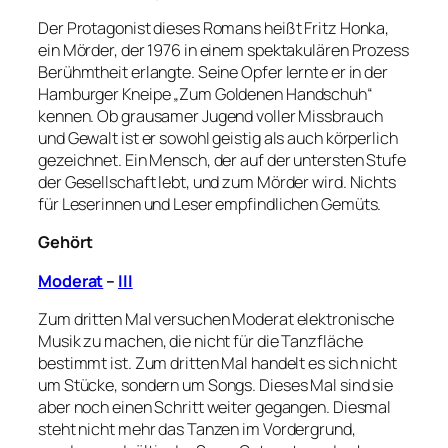
Der Protagonist dieses Romans heißt Fritz Honka,
ein Mörder, der 1976 in einem spektakulären Prozess
Berühmtheit erlangte. Seine Opfer lernte er in der
Hamburger Kneipe „Zum Goldenen Handschuh“
kennen. Ob grausamer Jugend voller Missbrauch
und Gewalt ist er sowohl geistig als auch körperlich
gezeichnet. Ein Mensch, der auf der untersten Stufe
der Gesellschaft lebt, und zum Mörder wird. Nichts
für Leserinnen und Leser empfindlichen Gemüts.
Gehört
Moderat
–
III
Zum dritten Mal versuchen Moderat elektronische
Musik zu machen, die nicht für die Tanzfläche
bestimmt ist. Zum dritten Mal handelt es sich nicht
um Stücke, sondern um Songs. Dieses Mal sind sie
aber noch einen Schritt weiter gegangen. Diesmal
steht nicht mehr das Tanzen im Vordergrund,