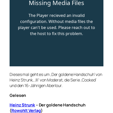
Dieses mal geht es um ‚Der goldene Handschuh‘ von
Heinz Strunk, ‚III‘ von Moderat, die Serie ‚Cooked‘
und den 16-Jährigen Aberlour.
Gelesen
Heinz Strunk
– Der goldene Handschuh
(
Rowohlt Verlag
)