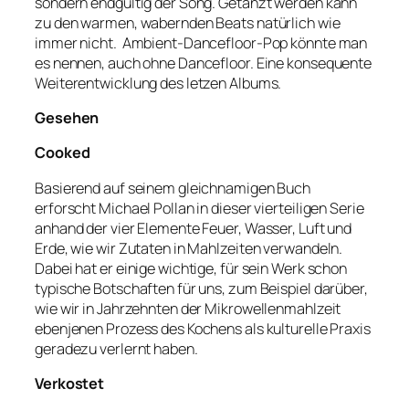
sondern endgültig der Song. Getanzt werden kann
zu den warmen, wabernden Beats natürlich wie
immer nicht. Ambient-Dancefloor-Pop könnte man
es nennen, auch ohne Dancefloor. Eine konsequente
Weiterentwicklung des letzen Albums.
Gesehen
Cooked
Basierend auf seinem gleichnamigen Buch
erforscht Michael Pollan in dieser vierteiligen Serie
anhand der vier Elemente Feuer, Wasser, Luft und
Erde, wie wir Zutaten in Mahlzeiten verwandeln.
Dabei hat er einige wichtige, für sein Werk schon
typische Botschaften für uns, zum Beispiel darüber,
wie wir in Jahrzehnten der Mikrowellenmahlzeit
ebenjenen Prozess des Kochens als kulturelle Praxis
geradezu verlernt haben.
Verkostet