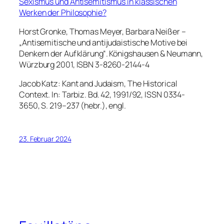
Sexismus und Antisemitismus in klassischen
Werken der Philosophie?
Horst Gronke, Thomas Meyer, Barbara Neißer –
„Antisemitische und antijudaistische Motive bei
Denkern der Aufklärung“. Königshausen & Neumann,
Würzburg 2001, ISBN 3-8260-2144-4
Jacob Katz: Kant and Judaism, The Historical
Context. In: Tarbiz. Bd. 42, 1991/92, ISSN 0334-
3650, S. 219–237 (hebr.), engl.
23. Februar 2024