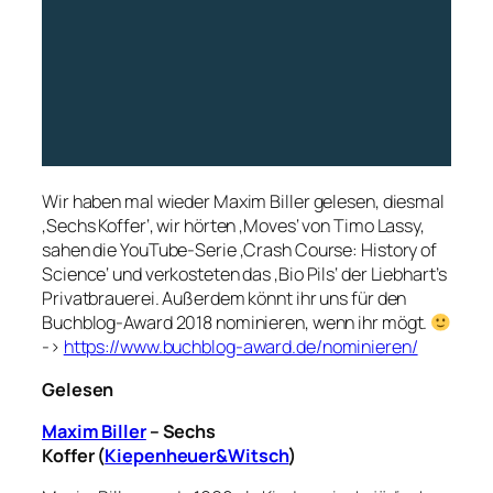
Wir haben mal wieder Maxim Biller gelesen, diesmal
‚Sechs Koffer‘, wir hörten ‚Moves‘ von Timo Lassy,
sahen die YouTube-Serie ‚Crash Course: History of
Science‘ und verkosteten das ‚Bio Pils‘ der Liebhart’s
Privatbrauerei. Außerdem könnt ihr uns für den
Buchblog-Award 2018 nominieren, wenn ihr mögt.
->
https://www.buchblog-award.de/nominieren/
Gelesen
Maxim Biller
– Sechs
Koffer
(
Kiepenheuer&Witsch
)