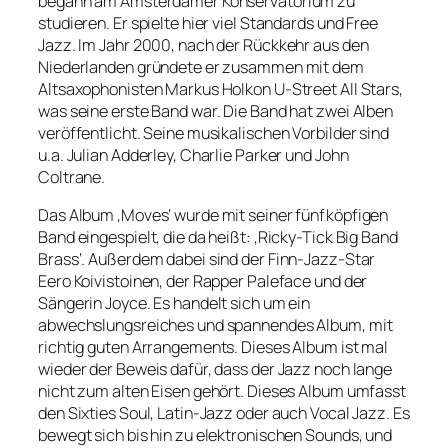
begann am Amsterdamer Konservatorium zu
studieren. Er spielte hier viel Standards und Free
Jazz. Im Jahr 2000, nach der Rückkehr aus den
Niederlanden gründete er zusammen mit dem
Altsaxophonisten Markus Holkon U-Street All Stars,
was seine erste Band war. Die Band hat zwei Alben
veröffentlicht. Seine musikalischen Vorbilder sind
u.a. Julian Adderley, Charlie Parker und John
Coltrane.
Das Album ‚Moves‘ wurde mit seiner fünfköpfigen
Band eingespielt, die da heißt: ‚Ricky-Tick Big Band
Brass‘. Außerdem dabei sind der Finn-Jazz-Star
Eero Koivistoinen, der Rapper Paleface und der
Sängerin Joyce. Es handelt sich um ein
abwechslungsreiches und spannendes Album, mit
richtig guten Arrangements. Dieses Album ist mal
wieder der Beweis dafür, dass der Jazz noch lange
nicht zum alten Eisen gehört. Dieses Album umfasst
den Sixties Soul, Latin-Jazz oder auch Vocal Jazz. Es
bewegt sich bis hin zu elektronischen Sounds, und