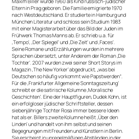
Maxim Biller wurde 1960 als Kind russisch-jüdischer
Eltern in Prag geboren. Die Familie emigrierte 1970
nach Westdeutschland. Er studierte in Hamburg und
München Literatur und schloss sein Studium 1983
mit einer Magisterarbeit über das Bild der Juden im
Frühwerk Thomas Manns ab. Er schrieb u.a. für
‚Tempo‘, ‚Der Spiegel‘ und ‚Die Zeit‘ und ‚Faces‘.
Seine Romane und Erzählungen wurden in mehrere
Sprachen übersetzt, unter Anderem der Roman ‚Die
Tochter‘. 2007 wurden zwei seiner Short Storys im
Magazin ‚The New Yorker‘ abgedruckt, „was bei
Deutschen so häufig vorkommt wie Papstwerden“.
Für die ‚Frankfurter Allgemeine Sonntagszeitung‘
schreibt er die satirische Kolumne ‚Moralische
Geschichten‘. Eine der Hauptfiguren, Dudek Kohn, ist
ein erfolgloser jüdischer Schriftsteller, dessen
siebenjährige Tochter Rosa immer bessere Ideen
hat als er. Billers zweite Kolumne heißt ‚Über den
Linden‘ und handelt von ihm selbst und seinen
Begegnungen mit Freunden und Künstlern in Berlin.
Sie erscheint in unregelmäßigen Abständen in der