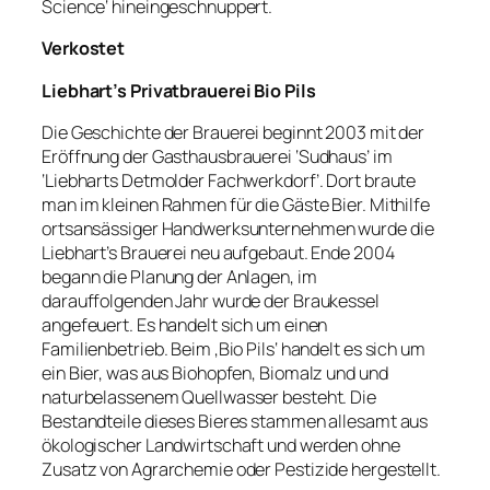
Science‘ hineingeschnuppert.
Verkostet
Liebhart’s Privatbrauerei Bio Pils
Die Geschichte der Brauerei beginnt 2003 mit der
Eröffnung der Gasthausbrauerei ‘Sudhaus’ im
‘Liebharts Detmolder Fachwerkdorf’. Dort braute
man im kleinen Rahmen für die Gäste Bier. Mithilfe
ortsansässiger Handwerksunternehmen wurde die
Liebhart’s Brauerei neu aufgebaut. Ende 2004
begann die Planung der Anlagen, im
darauffolgenden Jahr wurde der Braukessel
angefeuert. Es handelt sich um einen
Familienbetrieb. Beim ‚Bio Pils‘ handelt es sich um
ein Bier, was aus Biohopfen, Biomalz und und
naturbelassenem Quellwasser besteht. Die
Bestandteile dieses Bieres stammen allesamt aus
ökologischer Landwirtschaft und werden ohne
Zusatz von Agrarchemie oder Pestizide hergestellt.