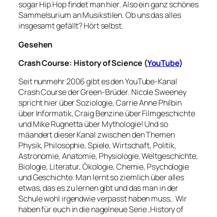
sogar Hip Hop findet man hier. Also ein ganz schönes
Sammelsurium an Musikstilen. Ob uns das alles
insgesamt gefällt? Hört selbst.
Gesehen
Crash Course: History of Science (
YouTube
)
Seit nunmehr 2006 gibt es den YouTube-Kanal
Crash Course der Green-Brüder. Nicole Sweeney
spricht hier über Soziologie, Carrie Anne Philbin
über Informatik, Craig Benzine über Filmgeschichte
und Mike Rugnetta über Mythologie! Und so
mäandert dieser Kanal zwischen den Themen
Physik, Philosophie, Spiele, Wirtschaft, Politik,
Astronomie, Anatomie, Physiologie, Weltgeschichte,
Biologie, Literatur, Ökologie, Chemie, Psychologie
und Geschichte. Man lernt so ziemlich über alles
etwas, das es zu lernen gibt und das man in der
Schule wohl irgendwie verpasst haben muss,. Wir
haben für euch in die nagelneue Serie ‚History of