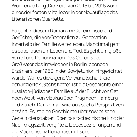
Wochenzeitung ‚Die Zeit‘. Von 2015 bis 2016 war er
eines der festen Mitglieder in der Neuauflage des
Literarischen Quartetts.
Es geht in diesem Roman um Geheimnisse und
Gerüchte, die von Generation zu Generation
innerhalb der Familie weiterleben. Manchmal geht
es dabei auch um Leben und Tod. Es geht um großen
Verrat und Denunziation. Das Opfer ist der
Großvater des inzwischen in Berlin lebenden
Erzählers, der 1960 in der Sowjetunion hingerichtet
wurde. War es die eigene Verwandtschaft, die
denunzierte? ‚Sechs Koffer‘ ist die Geschichte einer
russisch-jüdischen Familie auf der Flucht von Ost
nach West, von Moskau über Prag nach Hamburg
und Zürich. Der Roman wird aus sechs Perspektiven
erzählt. Es ist eine Geschichte über sowjetische
Geheimdienstakten, über das tschechische Kino der
Nachkriegszeit, vergiftete Liebesbeziehungen und
die Machenschaften antisemitischer