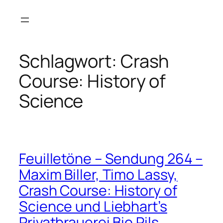
Zum
Inhalt
springen
Schlagwort:
Crash
Course: History of
Science
Feuilletöne – Sendung 264 –
Maxim Biller, Timo Lassy,
Crash Course: History of
Science und Liebhart’s
Privatbrauerei Bio Pils