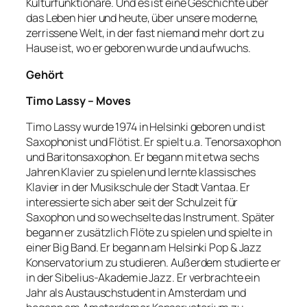
Kulturfunktionäre. Und es ist eine Geschichte über
das Leben hier und heute, über unsere moderne,
zerrissene Welt, in der fast niemand mehr dort zu
Hause ist, wo er geboren wurde und aufwuchs.
Gehört
Timo Lassy – Moves
Timo Lassy wurde 1974 in Helsinki geboren und ist
Saxophonist und Flötist. Er spielt u.a. Tenorsaxophon
und Baritonsaxophon. Er begann mit etwa sechs
Jahren Klavier zu spielen und lernte klassisches
Klavier in der Musikschule der Stadt Vantaa. Er
interessierte sich aber seit der Schulzeit für
Saxophon und so wechselte das Instrument. Später
begann er zusätzlich Flöte zu spielen und spielte in
einer Big Band. Er begann am Helsinki Pop & Jazz
Konservatorium zu studieren. Außerdem studierte er
in der Sibelius-Akademie Jazz. Er verbrachte ein
Jahr als Austauschstudent in Amsterdam und