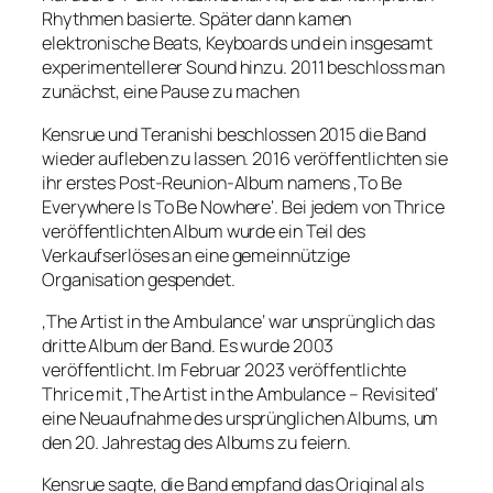
Rhythmen basierte. Später dann kamen
elektronische Beats, Keyboards und ein insgesamt
experimentellerer Sound hinzu. 2011 beschloss man
zunächst, eine Pause zu machen
Kensrue und Teranishi beschlossen 2015 die Band
wieder aufleben zu lassen. 2016 veröffentlichten sie
ihr erstes Post-Reunion-Album namens ‚To Be
Everywhere Is To Be Nowhere‘. Bei jedem von Thrice
veröffentlichten Album wurde ein Teil des
Verkaufserlöses an eine gemeinnützige
Organisation gespendet.
‚The Artist in the Ambulance‘ war unsprünglich das
dritte Album der Band. Es wurde 2003
veröffentlicht. Im Februar 2023 veröffentlichte
Thrice mit ‚The Artist in the Ambulance – Revisited‘
eine Neuaufnahme des ursprünglichen Albums, um
den 20. Jahrestag des Albums zu feiern.
Kensrue sagte, die Band empfand das Original als