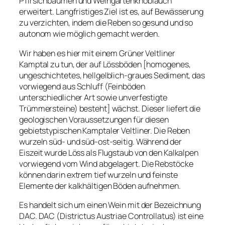
Pfirsichbäumen und Weingartenknoblauch
erweitert. Langfristiges Ziel ist es, auf Bewässerung
zu verzichten, indem die Reben so gesund und so
autonom wie möglich gemacht werden.
Wir haben es hier mit einem Grüner Veltliner
Kamptal zu tun, der auf Lössböden [homogenes,
ungeschichtetes, hellgelblich-graues Sediment, das
vorwiegend aus Schluff (Feinböden
unterschiedlicher Art sowie unverfestigte
Trümmersteine) besteht] wächst. Dieser liefert die
geologischen Voraussetzungen für diesen
gebietstypischen Kamptaler Veltliner. Die Reben
wurzeln süd- und süd-ost-seitig. Während der
Eiszeit wurde Löss als Flugstaub von den Kalkalpen
vorwiegend vom Wind abgelagert. Die Rebstöcke
können darin extrem tief wurzeln und feinste
Elemente der kalkhältigen Böden aufnehmen.
Es handelt sich um einen Wein mit der Bezeichnung
DAC. DAC (Districtus Austriae Controllatus) ist eine