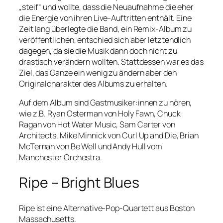
„steif“ und wollte, dass die Neuaufnahme die eher
die Energie von ihren Live-Auftritten enthält. Eine
Zeit lang überlegte die Band, ein Remix-Album zu
veröffentlichen, entschied sich aber letztendlich
dagegen, da sie die Musik dann doch nicht zu
drastisch verändern wollten. Stattdessen war es das
Ziel, das Ganze ein wenig zu ändern aber den
Originalcharakter des Albums zu erhalten.
Auf dem Album sind Gastmusiker:innen zu hören,
wie z.B. Ryan Osterman von Holy Fawn, Chuck
Ragan von Hot Water Music, Sam Carter von
Architects, Mike Minnick von Curl Up and Die, Brian
McTernan von Be Well und Andy Hull vom
Manchester Orchestra.
Ripe – Bright Blues
Ripe ist eine Alternative-Pop-Quartett aus Boston
Massachusetts.