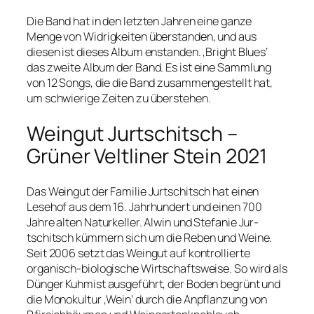
Die Band hat in den letzten Jahren eine ganze
Menge von Widrigkeiten überstanden, und aus
diesen ist dieses Album enstanden. ‚Bright Blues‘
das zweite Album der Band. Es ist eine Sammlung
von 12 Songs, die die Band zusammengestellt hat,
um schwierige Zeiten zu überstehen.
Weingut Jurtschitsch –
Grüner Veltliner Stein 2021
Das Weingut der Familie Jur­tschitsch hat einen
Lesehof aus dem 16. Jahrhundert und einen 700
Jahre alten Naturkeller. Alwin und Stefanie Jur­
tschitsch kümmern sich um die Reben und Weine.
Seit 2006 setzt das Weingut auf kontrollierte
organisch-biologische Wirtschaftsweise. So wird als
Dünger Kuhmist ausgeführt, der Boden begrünt und
die Monokultur ‚Wein‘ durch die Anpflanzung von