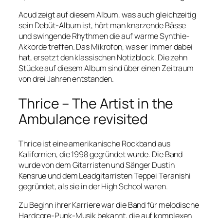
Acud zeigt auf diesem Album, was auch gleichzeitig
sein Debüt-Album ist, hört man knarzende Bässe
und swingende Rhythmen die auf warme Synthie-
Akkorde treffen. Das Mikrofon, was er immer dabei
hat, ersetzt den klassischen Notizblock. Die zehn
Stücke auf diesem Album sind über einen Zeitraum
von drei Jahren entstanden.
Thrice – The Artist in the
Ambulance revisited
Thrice ist eine amerikanische Rockband aus
Kalifornien, die 1998 gegründet wurde. Die Band
wurde von dem Gitarristen und Sänger Dustin
Kensrue und dem Leadgitarristen Teppei Teranishi
gegründet, als sie in der High School waren.
Zu Beginn ihrer Karriere war die Band für melodische
Hardcore-Punk-Musik bekannt, die auf komplexen