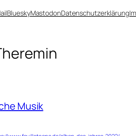
ail
Bluesky
Mastodon
Datenschutzerklärung
I
Theremin
sche Musik