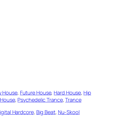
y House
,
Future House
,
Hard House
,
Hip
l House
,
Psychedelic Trance
,
Trance
igital Hardcore
,
Big Beat
,
Nu-Skool