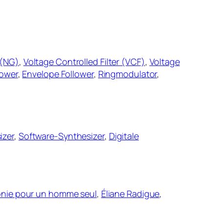
 (NG)
,
Voltage Controlled Filter (VCF)
,
Voltage
lower
,
Envelope Follower
,
Ringmodulator
,
izer
,
Software-Synthesizer
,
Digitale
nie pour un homme seul
,
Éliane Radigue
,