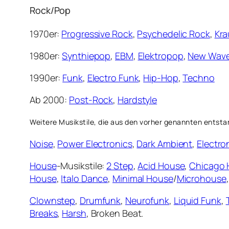
Rock/Pop
1970er:
Progressive Rock
,
Psychedelic Rock
,
Kra
1980er:
Synthiepop
,
EBM
,
Elektropop
,
New Wav
1990er:
Funk
,
Electro Funk
,
Hip-Hop
,
Techno
Ab 2000:
Post-Rock
,
Hardstyle
Weitere Musikstile, die aus den vorher genannten entst
Noise
,
Power Electronics
,
Dark Ambient
,
Electro
House
-Musikstile:
2 Step
,
Acid House
,
Chicago 
House
,
Italo Dance
,
Minimal House
/
Microhouse
Clownstep
,
Drumfunk
,
Neurofunk
,
Liquid Funk
,
Breaks
,
Harsh
, Broken Beat.