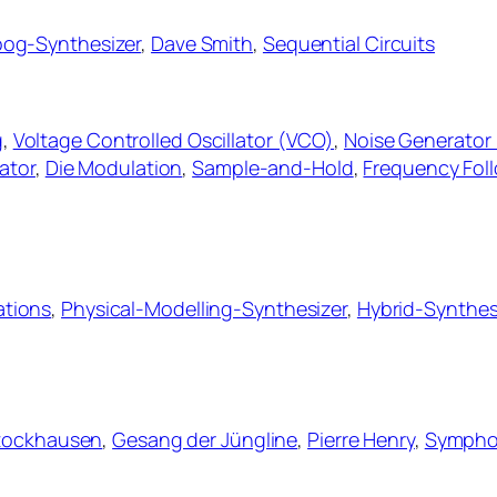
og-Synthesizer
,
Dave Smith
,
Sequential Circuits
g
,
Voltage Controlled Oscillator (VCO)
,
Noise Generator
ator
,
Die Modulation
,
Sample-and-Hold
,
Frequency Fol
ations
,
Physical-Modelling-Synthesizer
,
Hybrid-Synthes
Stockhausen
,
Gesang der Jüngline
,
Pierre Henry
,
Sympho