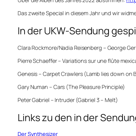
Über die Alben des Jahres 2022 abstimmen:
htt
Das zweite Special in diesem Jahr und wir widm
In der UKW-Sendung gespie
Clara Rockmore/Nadia Reisenberg – George Gersh
Pierre Schaeffer – Variations sur une flûte mexic
Genesis – Carpet Crawlers (Lamb lies down on
Gary Numan – Cars (The Pleasure Principle)
Peter Gabriel – Intruder (Gabriel 3 – Melt)
Links zu den in der Send
Der Synthesizer