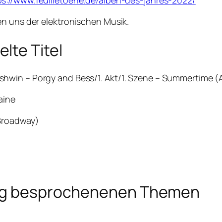
ps://www.feuilletoene.de/alben-des-jahres-2022/
en uns der elektronischen Musik.
lte Titel
win – Porgy and Bess/1. Akt/1. Szene – Summertime (Ar
aine
 Broadway)
ung besprochenenen Themen