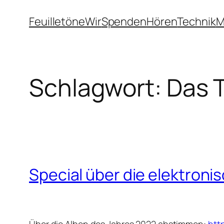
Zum
Feuilletöne
Wir
Spenden
Hören
Technik
M
Inhalt
springen
Schlagwort:
Das 
Special über die elektroni