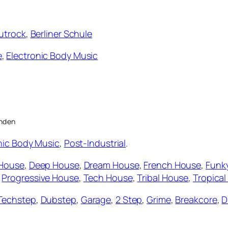
utrock
,
Berliner Schule
e
,
Electronic Body Music
anden
nic Body Music
,
Post-Industrial
.
House
,
Deep House
,
Dream House
,
French House
,
Funk
,
Progressive House
,
Tech House
,
Tribal House
,
Tropica
Techstep
,
Dubstep
,
Garage
,
2 Step
,
Grime
,
Breakcore
,
D