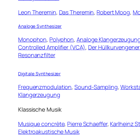
Leon Theremin
,
Das Theremin
,
Robert Moog
,
Mo
Analoge Synthesizer
Monophon
,
Polyphon
,
Analoge Klangerzeugun
Controlled Amplifier (VCA)
,
Der Hüllkurvengener
Resonanzfilter
Digitale Synthesizer
Frequenzmodulation
,
Sound-Sampling
,
Workst
Klangerzeugung
Klassische Musik
Musique concrète
,
Pierre Schaeffer
,
Karlheinz 
Elektroakustische Musik