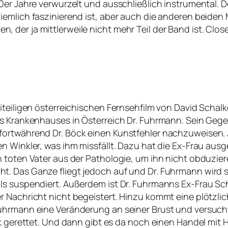
0er Jahre verwurzelt und ausschließlich instrumental. D
emlich faszinierend ist, aber auch die anderen beiden 
er ja mittlerweile nicht mehr Teil der Band ist. Close 
iteiligen österreichischen Fernsehfilm von David Schal
 Krankenhauses in Österreich Dr. Fuhrmann. Sein Gegenspi
ortwährend Dr. Böck einen Kunstfehler nachzuweisen. A
n Winkler, was ihm missfällt. Dazu hat die Ex-Frau ausg
en toten Vater aus der Pathologie, um ihn nicht obduz
. Das Ganze fliegt jedoch auf und Dr. Fuhrmann wird s
ls suspendiert. Außerdem ist Dr. Fuhrmanns Ex-Frau S
r Nachricht nicht begeistert. Hinzu kommt eine plötzl
uhrmann eine Veränderung an seiner Brust und versucht
öck gerettet. Und dann gibt es da noch einen Handel mi