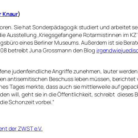
 Knaur
)
ren. Sie hat Sonderpädagogik studiert und arbeitet se
e die Ausstellung ‚Kriegsgefangene Rotarmistinnen im KZ‘
ngsbüro eines Berliner Museums. Außerdem ist sie Berate
2008 betreibt Juna Grossmann den Blog
irgendwiejuedis
ene judenfeindliche Angriffe zunehmen, lauter werden u
 antisemitischen Beschuss leben müssen, berichtet vo
es Tages merkte, dass auch sie mittlerweile auf gepackt
den will, geht sie in die Öffentlichkeit, schreibt dieses
 die Schonzeit vorbei.“
t der ZWST e.V.