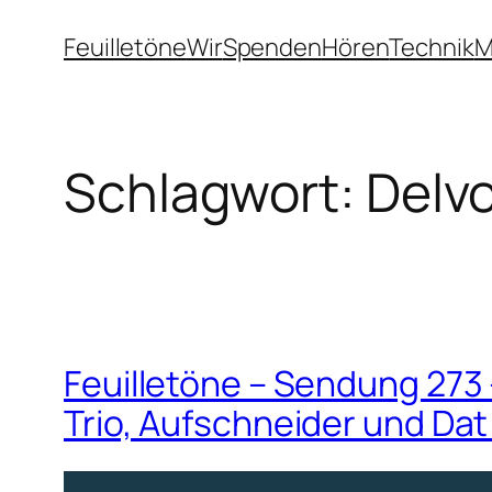
Zum
Feuilletöne
Wir
Spenden
Hören
Technik
M
Inhalt
springen
Schlagwort:
Delvo
Feuilletöne – Sendung 273
Trio, Aufschneider und Dat