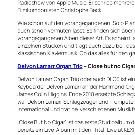
Radioshow von Apple Music. Er schrieb mehrere Ze
Filmkomponisten Christophe Beck.
Wie schon auf den vorangegangenen ‚Solo Piano I‘
auch schon vermuten lässt. Es finden sich aber
vorangegangenen Alben dieser Art. Es scheint, 
einzelnen Stücken und trägt auch dazu bei, dass
klassischen Klaviermusik. Ob das alles für den g
Delvon Lamarr Organ Trio
– Close but no Ciga
Delvon Lamarr Organ Trio oder auch DLO3 ist e
Keyboarder Delvon Lamarr an der Hammond Orgel
James Colin Higgins. Ende 2018 ersetzte Schlag
war Delvon Lamarr Schlagzeuger und Trompeter, 
international und trat bei verschiedenen Musikfe
‚Close But No Cigar‘ ist das erste Studioalbum d
bereits ein Live-Album mit dem Titel ‚Live at K