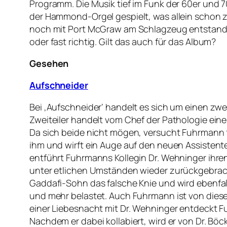
Programm. Die Musik tief im Funk der 60er und 7
der Hammond-Orgel gespielt, was allein schon zi
noch mit Port McGraw am Schlagzeug entstanden, d
oder fast richtig. Gilt das auch für das Album?
Gesehen
Aufschneider
Bei ‚Aufschneider‘ handelt es sich um einen zwe
Zweiteiler handelt vom Chef der Pathologie eines
Da sich beide nicht mögen, versucht Fuhrmann f
ihm und wirft ein Auge auf den neuen Assistente
entführt Fuhrmanns Kollegin Dr. Wehninger ihr
unter etlichen Umständen wieder zurückgebracht
Gaddafi-Sohn das falsche Knie und wird ebenfal
und mehr belastet. Auch Fuhrmann ist von diese
einer Liebesnacht mit Dr. Wehninger entdeckt F
Nachdem er dabei kollabiert, wird er von Dr. B