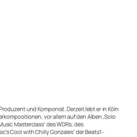
 Produzent und Komponist. Derzeit lebt er in Köln
ierkompositionen, vor allem auf den Alben ‚Solo
p Music Masterclass‘ des WDRs, des
c’s Cool with Chilly Gonzales‘ der Beats1-