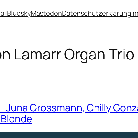
ail
Bluesky
Mastodon
Datenschutzerklärung
I
n Lamarr Organ Trio
 – Juna Grossmann, Chilly Gonz
 Blonde