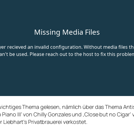
wichtiges Thema gelesen, nämlich über das Thema Antise
ano III‘ von Chilly Gonzales und ‚Close but no Cigar‘ 
Liebhart’s Privatbrauerei verkostet.