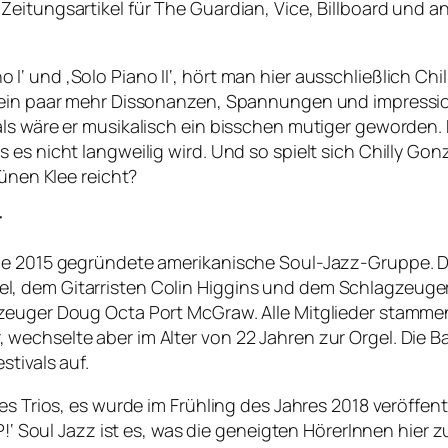
itungsartikel für The Guardian, Vice, Billboard und and
 und ‚Solo Piano II‘, hört man hier ausschließlich Chil
 ein paar mehr Dissonanzen, Spannungen und impressio
als wäre er musikalisch ein bisschen mutiger geworden
 es nicht langweilig wird. Und so spielt sich Chilly Go
rünen Klee reicht?
r
ine 2015 gegründete amerikanische Soul-Jazz-Gruppe. 
, dem Gitarristen Colin Higgins und dem Schlagzeuge
zeuger Doug Octa Port McGraw. Alle Mitglieder stamme
wechselte aber im Alter von 22 Jahren zur Orgel. Die B
stivals auf.
es Trios, es wurde im Frühling des Jahres 2018 veröffentl
EXP!‘ Soul Jazz ist es, was die geneigten HörerInnen hie