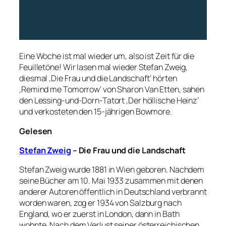
Eine Woche ist mal wieder um, also ist Zeit für die
Feuilletöne! Wir lasen mal wieder Stefan Zweig,
diesmal ‚Die Frau und die Landschaft‘ hörten
‚Remind me Tomorrow‘ von Sharon Van Etten, sahen
den Lessing-und-Dorn-Tatort ‚Der höllische Heinz‘
und verkosteten den 15-jährigen Bowmore.
Gelesen
Stefan Zweig
– Die Frau und die Landschaft
Stefan Zweig wurde 1881 in Wien geboren. Nachdem
seine Bücher am 10. Mai 1933 zusammen mit denen
anderer Autoren öffentlich in Deutschland verbrannt
worden waren, zog er 1934 von Salzburg nach
England, wo er zuerst in London, dann in Bath
wohnte. Nach dem Verlust seiner österreichischen