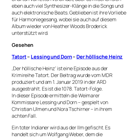
eben auch viel Synthesizer-Klänge in die Songs und
auch elektronische Beats. Geblieben ist ihre Vorliebe
für Harmoniegesang, wobei sie auch auf diesem
Album wieder von Heather Woods Broderick
unterstützt wird.
Gesehen
Tatort
–
Lessing und Dorn
–
Der höllische Heinz
‚Der höllische Heinz‘ ist eine Episode aus der
Krimireihe Tatort. Der Beitrag wurde vom MDR
produziert und am 1. Januar 2019 in der ARD
ausgestrahlt. Es ist die 1078. Tatort-Folge.
In dieser Episode ermitteln die Weimarer
Kommissare Lessing und Dorn – gespielt von
Christian Ulmen und Nora Tschirner – in ihrem
achten Fall.
Ein toter Indianer wird aus der Ilm gefischt. Es
handelt sich um Wolfgang Weber, dem die