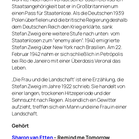
Staatsangehörigkeit bat er in Großbritannien um
einen Pass für Staatenlose. Als die Deutschen 1939
Polen überfielen und die britische Regierung deshalb
dem Deutschen Reich den Krieg erklärte, sank
Stefan Zweig eine weitere Stufe nach unten: vom
Staatenlosen zum “enemy alien”. 1940 emigrierte
Stefan Zweig über New York nach Brasilien. Am 22.
Februar 1942 nahm er sich schließlich in Petrópolis
bei Rio de Janeiro mit einer Überdosis Veronal das
Leben.
‚Die Frau und die Landschaft‘ ist eine Erzählung, die
Stefan Zweig im Jahre 1922 schrieb. Sie handelt von
einer langen, trockenen Hitzeperiode und der
Sehnsucht nach Regen. Als endlich ein Gewitter
aufzieht, treffen sich ein Mann und eine Frau in einer
Landschaft.
Gehört
Sharon van Etten
– Remind me Tomorrow