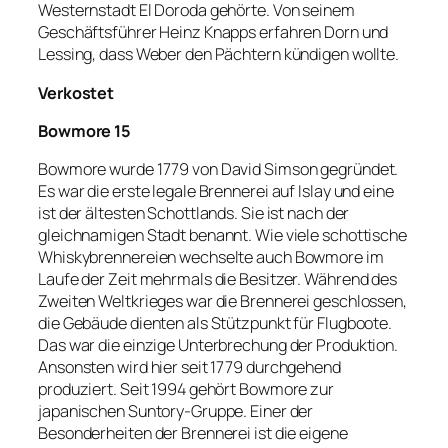
Westernstadt El Doroda gehörte. Von seinem
Geschäftsführer Heinz Knapps erfahren Dorn und
Lessing, dass Weber den Pächtern kündigen wollte.
Verkostet
Bowmore 15
Bowmore wurde 1779 von David Simson gegründet.
Es war die erste legale Brennerei auf Islay und eine
ist der ältesten Schottlands. Sie ist nach der
gleichnamigen Stadt benannt. Wie viele schottische
Whiskybrennereien wechselte auch Bowmore im
Laufe der Zeit mehrmals die Besitzer. Während des
Zweiten Weltkrieges war die Brennerei geschlossen,
die Gebäude dienten als Stützpunkt für Flugboote.
Das war die einzige Unterbrechung der Produktion.
Ansonsten wird hier seit 1779 durchgehend
produziert. Seit 1994 gehört Bowmore zur
japanischen Suntory-Gruppe. Einer der
Besonderheiten der Brennerei ist die eigene