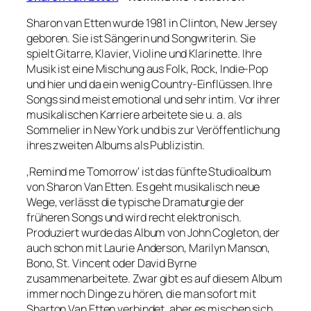
Sharon van Etten wurde 1981 in Clinton, New Jersey
geboren. Sie ist Sängerin und Songwriterin. Sie
spielt Gitarre, Klavier, Violine und Klarinette. Ihre
Musik ist eine Mischung aus Folk, Rock, Indie-Pop
und hier und da ein wenig Country-Einflüssen. Ihre
Songs sind meist emotional und sehr intim. Vor ihrer
musikalischen Karriere arbeitete sie u. a. als
Sommelier in New York und bis zur Veröffentlichung
ihres zweiten Albums als Publizistin.
‚Remind me Tomorrow‘ ist das fünfte Studioalbum
von Sharon Van Etten. Es geht musikalisch neue
Wege, verlässt die typische Dramaturgie der
früheren Songs und wird recht elektronisch.
Produziert wurde das Album von John Cogleton, der
auch schon mit Laurie Anderson, Marilyn Manson,
Bono, St. Vincent oder David Byrne
zusammenarbeitete. Zwar gibt es auf diesem Album
immer noch Dinge zu hören, die man sofort mit
Sharton Van Etten verbindet, aber es mischen sich