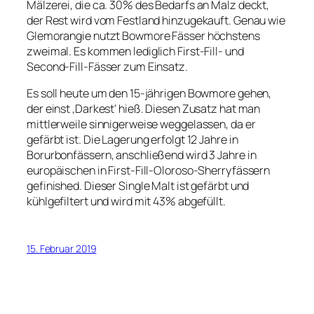
Mälzerei, die ca. 30% des Bedarfs an Malz deckt,
der Rest wird vom Festland hinzugekauft. Genau wie
Glemorangie nutzt Bowmore Fässer höchstens
zweimal. Es kommen lediglich First-Fill- und
Second-Fill-Fässer zum Einsatz.
Es soll heute um den 15-jährigen Bowmore gehen,
der einst ‚Darkest‘ hieß. Diesen Zusatz hat man
mittlerweile sinnigerweise weggelassen, da er
gefärbt ist. Die Lagerung erfolgt 12 Jahre in
Borurbonfässern, anschließend wird 3 Jahre in
europäischen in First-Fill-Oloroso-Sherryfässern
gefinished. Dieser Single Malt ist gefärbt und
kühlgefiltert und wird mit 43% abgefüllt.
15. Februar 2019