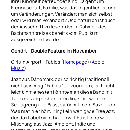
ihrer Kindheit befreundet sind. Es geht um
Freundschaft, Familie, was das eigentlich ist und
um Veränderungen.
Verändert man sich selbst
oder wird man verändert? Und natürlich ist auch
der Ausschnitt zu lesen, der im Rahmen des
Bachmannpreises bereits vom Publikum
ausgezeichnet wurde.
Gehört – Double Feature im November
Girls in Airport – Fables (
Homepage
) (
Apple
Music
)
Jazz aus Dänemark, der so richtig traditionell
nicht sein mag. “Fables” einzuordnen, fällt nicht
leicht. Am ehesten könnte man diese Band mit
Tortoise vergleichen, allerdings mit weniger
Schlagzeug und Bass, dafür mit mehr Saxophon.
Was man hier hört, klingt ein wenig wie Freejazz,
der das Label nicht haben will. Es ist eine wilde
Mischung aus Jazz, Ambient, Indie und