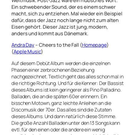
Weltmusik. Post-Jazz wäre ein hübsches Wort.
Ein schwebender Sound, der es einem schwer
macht, sich zu entziehen. Mal wieder ein Beispiel
dafür, dass der Jazz noch lange nicht zum alten
Eisen gehört. Dieser Jazz ist jung, modern,
anders und kommt aus Dänemark.
Andra Day
– Cheers to the Fall (
Homepage
)
(
Apple Music
)
Auf diesem Debüt Album werden die einzelnen
Phasen einer zerbrochenen Beziehung
nachgezeichnet. Textlich geht das alles schon mal in
die richtige Richtung. Und für die Kenner: Der Bassist
dieses Albums ist kein geringerer als Pino Palladino.
Balladen, die an die späten 60er erinnern. Ein
bisschen Motown, ganz leichte Anleihen an die
Discomusik der 70er. Das alles sind die Zutaten
dieses Albums. Und dann natürlich diese Stimme.
Die große Anzahl Balladen unter den 13 Songs kann
evtl. für den einen oder die andere ein wenig