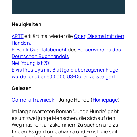
Neuigkeiten
ARTE
erklärt mal wieder die
Oper
.
Diesmal mit den
Händen.
E-Book-Quartalsbericht
des
Börsenvereins des
Deutschen Buchhandels
Neil Young
ist 70!
Elvis Presleys mit Blattgold überzogener Flügel,
wurde für über 600.000 US-Dollar versteigert.
Gelesen
Cornelia Travnicek
– Junge Hunde (
Homepage
)
Im lang erwarteten Roman “Junge Hunde” geht
es um zwei junge Menschen, die sich auf den
Weg machen, anzukommen. Zu suchen und zu
finden. Es geht um Johanna und Ernst, die seit