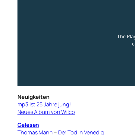
Neuigkeiten
mp3 ist 25 Jahre jung!
Neues Album von Wilco
Gelesen
Thomas Mann
–
Der Tod in Venedig