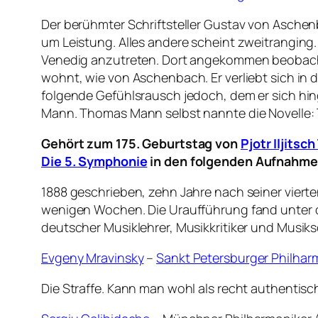
Der berühmter Schriftsteller Gustav von Aschenb
um Leistung. Alles andere scheint zweitranging.
Venedig anzutreten. Dort angekommen beobachte
wohnt, wie von Aschenbach. Er verliebt sich in
folgende Gefühlsrausch jedoch, dem er sich hin
Mann. Thomas Mann selbst nannte die Novelle: 
Gehört zum 175. Geburtstag von
Pjotr Iljitsc
Die 5. Symphonie
in den folgenden Aufnahme
1888 geschrieben, zehn Jahre nach seiner vierten
wenigen Wochen. Die Uraufführung fand unter de
deutscher Musiklehrer, Musikkritiker und Musiks
Evgeny Mravinsky
–
Sankt Petersburger Philhar
Die Straffe. Kann man wohl als recht authentis