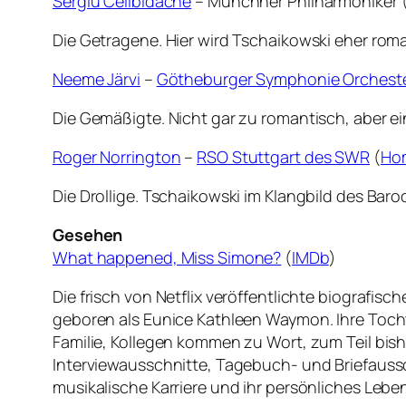
Sergiu Celibidache
– Münchner Philharmoniker 
Die Getragene. Hier wird Tschaikowski eher roman
Neeme Järvi
–
Götheburger Symphonie Orchest
Die Gemäßigte. Nicht gar zu romantisch, aber ei
Roger Norrington
–
RSO Stuttgart des SWR
(
Ho
Die Drollige. Tschaikowski im Klangbild des Baro
Gesehen
What happened, Miss Simone?
(
IMDb
)
Die frisch von Netflix veröffentlichte biograf
geboren als Eunice Kathleen Waymon. Ihre Tochte
Familie, Kollegen kommen zu Wort, zum Teil bi
Interviewausschnitte, Tagebuch- und Briefaussc
musikalische Karriere und ihr persönliches Leben