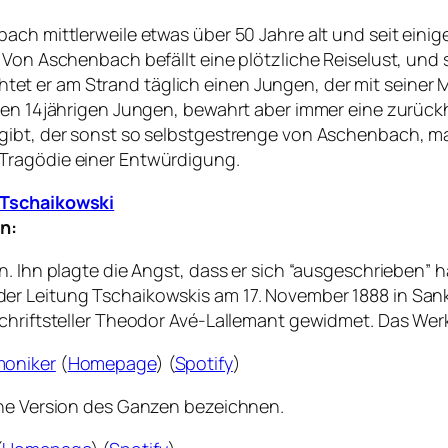
ach mittlerweile etwas über 50 Jahre alt und seit einig
 Von Aschenbach befällt eine plötzliche Reiselust, und 
t er am Strand täglich einen Jungen, der mit seiner 
 den 14jährigen Jungen, bewahrt aber immer eine zurüc
gibt, der sonst so selbstgestrenge von Aschenbach, ma
Tragödie einer Entwürdigung.
h Tschaikowski
n:
. Ihn plagte die Angst, dass er sich “ausgeschrieben” h
r Leitung Tschaikowskis am 17. November 1888 in Sankt 
chriftsteller Theodor Avé-Lallemant gewidmet. Das Werk
moniker
(
Homepage
) (
Spotify
)
che Version des Ganzen bezeichnen.