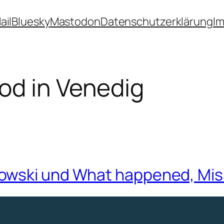
ail
Bluesky
Mastodon
Datenschutzerklärung
I
od in Venedig
owski und What happened, Mi