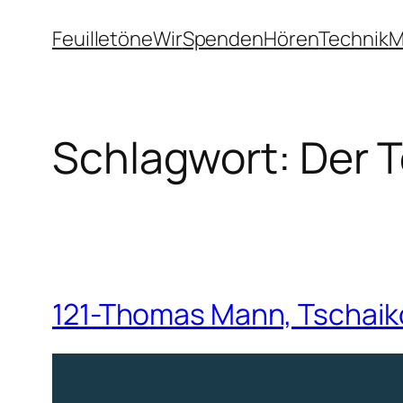
Zum
Feuilletöne
Wir
Spenden
Hören
Technik
M
Inhalt
springen
Schlagwort:
Der T
121-Thomas Mann, Tschaik