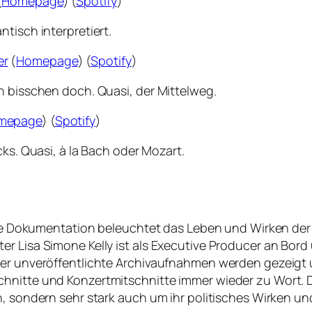
(
Homepage
) (
Spotify
)
tisch interpretiert.
er
(
Homepage
) (
Spotify
)
n bisschen doch. Quasi, der Mittelweg.
mepage
) (
Spotify
)
cks. Quasi, à la Bach oder Mozart.
ische Dokumentation beleuchtet das Leben und Wirken de
r Lisa Simone Kelly ist als Executive Producer an Bord 
sher unveröffentlichte Archivaufnahmen werden gezeig
hnitte und Konzertmitschnitte immer wieder zu Wort. D
, sondern sehr stark auch um ihr politisches Wirken und