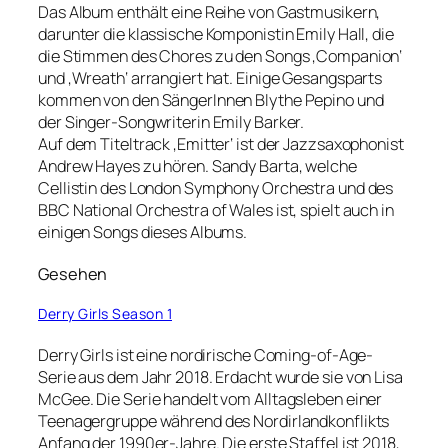
Das Album enthält eine Reihe von Gastmusikern,
darunter die klassische Komponistin Emily Hall, die
die Stimmen des Chores zu den Songs ‚Companion‘
und ‚Wreath‘ arrangiert hat. Einige Gesangsparts
kommen von den SängerInnen Blythe Pepino und
der Singer-Songwriterin Emily Barker.
Auf dem Titeltrack ‚Emitter‘ ist der Jazzsaxophonist
Andrew Hayes zu hören. Sandy Barta, welche
Cellistin des London Symphony Orchestra und des
BBC National Orchestra of Wales ist, spielt auch in
einigen Songs dieses Albums.
Gesehen
Derry Girls Season 1
Derry Girls ist eine nordirische Coming-of-Age-
Serie aus dem Jahr 2018. Erdacht wurde sie von Lisa
McGee. Die Serie handelt vom Alltagsleben einer
Teenagergruppe während des Nordirlandkonflikts
Anfang der 1990er-Jahre. Die erste Staffel ist 2018,