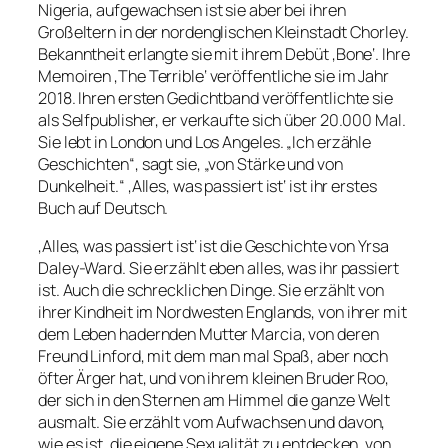
Nigeria, aufgewachsen ist sie aber bei ihren
Großeltern in der nordenglischen Kleinstadt Chorley.
Bekanntheit erlangte sie mit ihrem Debüt ‚Bone‘. Ihre
Memoiren ‚The Terrible‘ veröffentliche sie im Jahr
2018. Ihren ersten Gedichtband veröffentlichte sie
als Selfpublisher, er verkaufte sich über 20.000 Mal.
Sie lebt in London und Los Angeles. „Ich erzähle
Geschichten“, sagt sie, „von Stärke und von
Dunkelheit.“ ‚Alles, was passiert ist‘ ist ihr erstes
Buch auf Deutsch.
‚Alles, was passiert ist‘ ist die Geschichte von Yrsa
Daley-Ward. Sie erzählt eben alles, was ihr passiert
ist. Auch die schrecklichen Dinge. Sie erzählt von
ihrer Kindheit im Nordwesten Englands, von ihrer mit
dem Leben hadernden Mutter Marcia, von deren
Freund Linford, mit dem man mal Spaß, aber noch
öfter Ärger hat, und von ihrem kleinen Bruder Roo,
der sich in den Sternen am Himmel die ganze Welt
ausmalt. Sie erzählt vom Aufwachsen und davon,
wie es ist, die eigene Sexualität zu entdecken, von