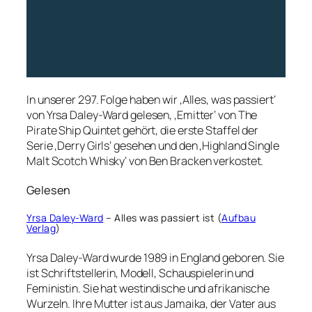
In unserer 297. Folge haben wir ‚Alles, was passiert‘
von Yrsa Daley-Ward gelesen, ‚Emitter‘ von The
Pirate Ship Quintet gehört, die erste Staffel der
Serie ‚Derry Girls‘ gesehen und den ‚Highland Single
Malt Scotch Whisky‘ von Ben Bracken verkostet.
Gelesen
Yrsa Daley-Ward
– Alles was passiert ist (
Aufbau
Verlag
)
Yrsa Daley-Ward wurde 1989 in England geboren. Sie
ist Schriftstellerin, Modell, Schauspielerin und
Feministin. Sie hat westindische und afrikanische
Wurzeln. Ihre Mutter ist aus Jamaika, der Vater aus