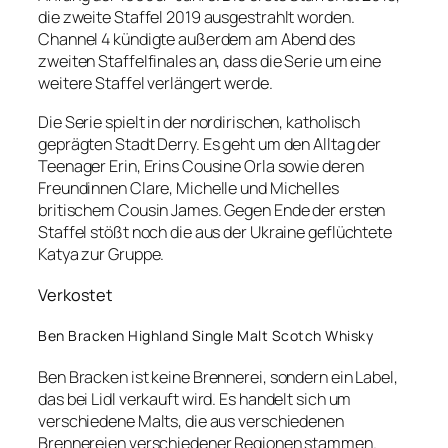
die zweite Staffel 2019 ausgestrahlt worden.
Channel 4 kündigte außerdem am Abend des
zweiten Staffelfinales an, dass die Serie um eine
weitere Staffel verlängert werde.
Die Serie spielt in der nordirischen, katholisch
geprägten Stadt Derry. Es geht um den Alltag der
Teenager Erin, Erins Cousine Orla sowie deren
Freundinnen Clare, Michelle und Michelles
britischem Cousin James. Gegen Ende der ersten
Staffel stößt noch die aus der Ukraine geflüchtete
Katya zur Gruppe.
Verkostet
Ben Bracken Highland Single Malt Scotch Whisky
Ben Bracken ist keine Brennerei, sondern ein Label,
das bei Lidl verkauft wird. Es handelt sich um
verschiedene Malts, die aus verschiedenen
Brennereien verschiedener Regionen stammen.