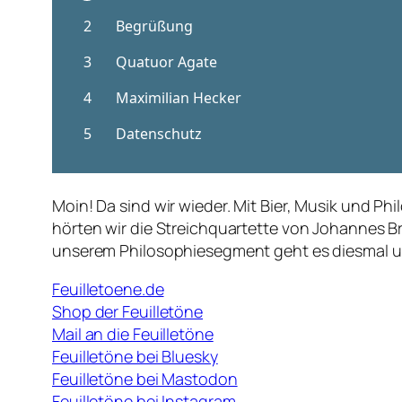
Moin! Da sind wir wieder. Mit Bier, Musik und 
hörten wir die Streichquartette von Johannes B
unserem Philosophiesegment geht es diesmal 
Feuilletoene.de
Shop der Feuilletöne
Mail an die Feuilletöne
Feuilletöne bei Bluesky
Feuilletöne bei Mastodon
Feuilletöne bei Instagram