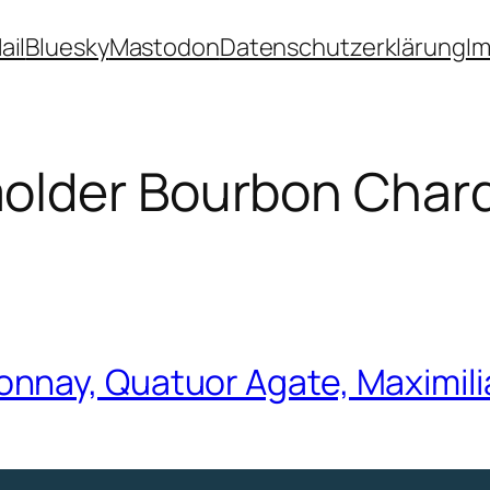
ail
Bluesky
Mastodon
Datenschutzerklärung
I
older Bourbon Char
nnay, Quatuor Agate, Maximili