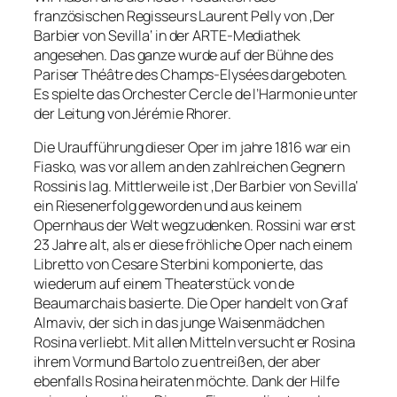
französischen Regisseurs Laurent Pelly von ‚Der
Barbier von Sevilla‘ in der ARTE-Mediathek
angesehen. Das ganze wurde auf der Bühne des
Pariser Théâtre des Champs-Elysées dargeboten.
Es spielte das Orchester Cercle de l’Harmonie unter
der Leitung von Jérémie Rhorer.
Die Uraufführung dieser Oper im jahre 1816 war ein
Fiasko, was vor allem an den zahlreichen Gegnern
Rossinis lag. Mittlerweile ist ‚Der Barbier von Sevilla‘
ein Riesenerfolg geworden und aus keinem
Opernhaus der Welt wegzudenken. Rossini war erst
23 Jahre alt, als er diese fröhliche Oper nach einem
Libretto von Cesare Sterbini komponierte, das
wiederum auf einem Theaterstück von de
Beaumarchais basierte. Die Oper handelt von Graf
Almaviv, der sich in das junge Waisenmädchen
Rosina verliebt. Mit allen Mitteln versucht er Rosina
ihrem Vormund Bartolo zu entreißen, der aber
ebenfalls Rosina heiraten möchte. Dank der Hilfe