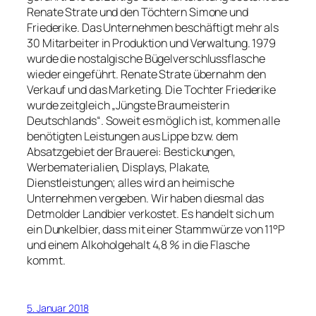
Renate Strate und den Töchtern Simone und
Friederike. Das Unternehmen beschäftigt mehr als
30 Mitarbeiter in Produktion und Verwaltung. 1979
wurde die nostalgische Bügelverschlussflasche
wieder eingeführt. Renate Strate übernahm den
Verkauf und das Marketing. Die Tochter Friederike
wurde zeitgleich „Jüngste Braumeisterin
Deutschlands“. Soweit es möglich ist, kommen alle
benötigten Leistungen aus Lippe bzw. dem
Absatzgebiet der Brauerei: Bestickungen,
Werbematerialien, Displays, Plakate,
Dienstleistungen; alles wird an heimische
Unternehmen vergeben. Wir haben diesmal das
Detmolder Landbier verkostet. Es handelt sich um
ein Dunkelbier, dass mit einer Stammwürze von 11°P
und einem Alkoholgehalt 4,8 % in die Flasche
kommt.
5. Januar 2018