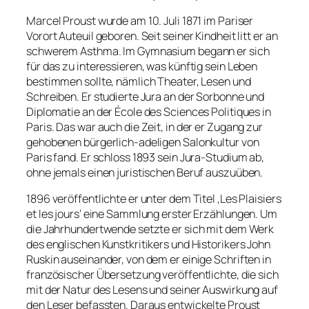
Marcel Proust wurde am 10. Juli 1871 im Pariser
Vorort Auteuil geboren. Seit seiner Kindheit litt er an
schwerem Asthma. Im Gymnasium begann er sich
für das zu interessieren, was künftig sein Leben
bestimmen sollte, nämlich Theater, Lesen und
Schreiben. Er studierte Jura an der Sorbonne und
Diplomatie an der École des Sciences Politiques in
Paris. Das war auch die Zeit, in der er Zugang zur
gehobenen bürgerlich-adeligen Salonkultur von
Paris fand. Er schloss 1893 sein Jura-Studium ab,
ohne jemals einen juristischen Beruf auszuüben.
1896 veröffentlichte er unter dem Titel ‚Les Plaisiers
et les jours‘ eine Sammlung erster Erzählungen. Um
die Jahrhundertwende setzte er sich mit dem Werk
des englischen Kunstkritikers und Historikers John
Ruskin auseinander, von dem er einige Schriften in
französischer Übersetzung veröffentlichte, die sich
mit der Natur des Lesens und seiner Auswirkung auf
den Leser befassten. Daraus entwickelte Proust