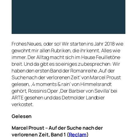
Frohes Neues, oder so! Wir starten ins Jahr 2018 wie
gewohnt mir allen Rubriken, die ihr kennt. Alles wie
immer. Der Alltag macht sich im Hause Feuilletöne
breit. Und da gibt es so einiges zu besprechen: Wir
haben den ersten Band der Romanreihe ‚Auf der
Suche nach der verlorenen Zeit‘ von Marcel Proust
gelesen, ‚4 moments & rain‘ von Himmelsrandt
gehört, Rossinis Oper ‚Der Barbier von Sevilla‘ bei
ARTE gesehen und das Detmolder Landbier
verkostet.
Gelesen
Marcel Proust – Auf der Suche nach der
verlorenen Zeit, Band 1 (
Reclam
)