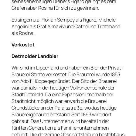
seines ehemaligen Dieners Figaro gelingt es dem
Grafen aber Rosina für sich zu gewinnen.
Es singen u.a. Florian Sempey als Figaro, Michele
Angelini als Graf Almaviv und Catherine Trottmann
als Rosina.
Verkostet
Detmolder Landbier
Wir sind im Lipperland und haben ein Bier der Privat-
Brauerei Strate verkostet. Die Brauerei wurde 1853
von Adolf Hüppe gegründet. Der Sitz der Brauerei
war damals in der heutigen Volkshochschule der
Stadt Detmold. Da eine Expansion innerhalb der
Stadt nicht möglich war, erwarb die Brauerei
Grundstücke an der Palaisstraße, wo das heutige
Brauereigebäude entstand. Seit 1863 wird dort
gebraut. Das Unternehmen wird bereits in der
fünften Generation als Familienunternehmen
geführt. Die derzeitige Geschäftsleitung besteht aus