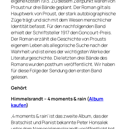
eigene Kosten 1913. Zu diesem Zeitpunkt waren von
Proust nur drei Bände geplant. Der Roman gilt als
Hauptwerk von Proust, der stark autobiographische
Züge trägt und sich mit dem Wesen menschlicher
Identität befasst. Für den nachfolgenden Band
erhielt der Schriftsteller 1917 den Goncourt-Preis.
Der Roman erzählt die Geschichte von Prousts
eigenem Leben als allegorische Suche nach der
Wahrheit und ist eines der wichtigsten Werke der
Literaturgeschichte. Die letzten drei Bände des
Romans wurden posthum veröffentlicht. Wir haben
für diese Folge der Sendung den ersten Band
gelesen.
Gehört
Himmelsrandt – 4 moments & rain (
Album
kaufen
)
‚4 moments & rain‘ ist das zweite Album, das der
Bratschist und Pianist bekannte Peter Honsalek
unter dem Namen Himmelsrandt veröffentlicht hat.