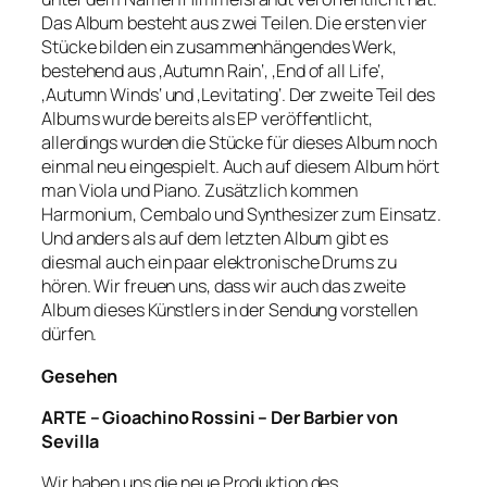
Das Album besteht aus zwei Teilen. Die ersten vier
Stücke bilden ein zusammenhängendes Werk,
bestehend aus ‚Autumn Rain‘, ‚End of all Life‘,
‚Autumn Winds‘ und ‚Levitating‘. Der zweite Teil des
Albums wurde bereits als EP veröffentlicht,
allerdings wurden die Stücke für dieses Album noch
einmal neu eingespielt. Auch auf diesem Album hört
man Viola und Piano. Zusätzlich kommen
Harmonium, Cembalo und Synthesizer zum Einsatz.
Und anders als auf dem letzten Album gibt es
diesmal auch ein paar elektronische Drums zu
hören. Wir freuen uns, dass wir auch das zweite
Album dieses Künstlers in der Sendung vorstellen
dürfen.
Gesehen
ARTE – Gioachino Rossini – Der Barbier von
Sevilla
Wir haben uns die neue Produktion des